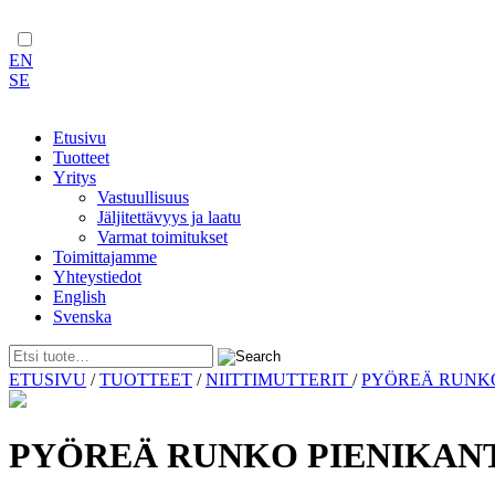
EN
SE
Etusivu
Tuotteet
Yritys
Vastuullisuus
Jäljitettävyys ja laatu
Varmat toimitukset
Toimittajamme
Yhteystiedot
English
Svenska
Skip
ETUSIVU
/
TUOTTEET
/
NIITTIMUTTERIT
/
PYÖREÄ RUN
to
content
PYÖREÄ RUNKO PIENIKANT