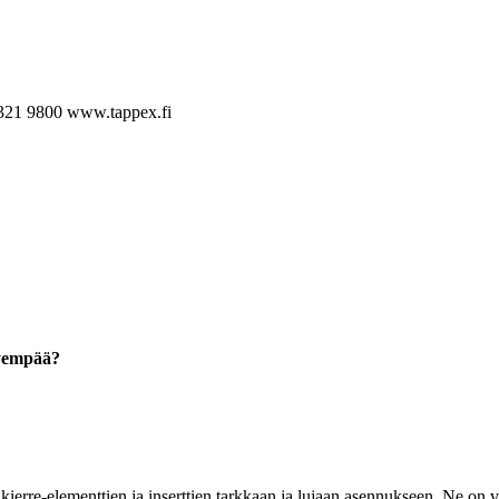
321 9800
www.tappex.fi
hyempää?
ierre-elementtien ja inserttien tarkkaan ja lujaan asennukseen. Ne on va