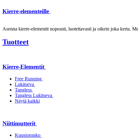
Kierre-elementeille
Asenna kierre-elementit nopeasti, luotettavasti ja oikein joka kerta. Mei
Tuotteet
Kierre-Elementit
Free Running
Lukitseva
Tangless
Tangless Lukitseva
Näytä kaikki
Niittimutterit
Kuusiorunko