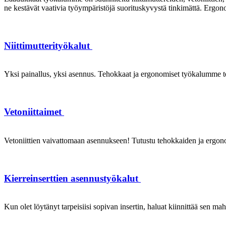
ne kestävät vaativia työympäristöjä suorituskyvystä tinkimättä. Ergon
Niittimutterityökalut
Yksi painallus, yksi asennus. Tehokkaat ja ergonomiset työkalumme te
Vetoniittaimet
Vetoniittien vaivattomaan asennukseen! Tutustu tehokkaiden ja ergonom
Kierreinserttien asennustyökalut
Kun olet löytänyt tarpeisiisi sopivan insertin, haluat kiinnittää sen ma