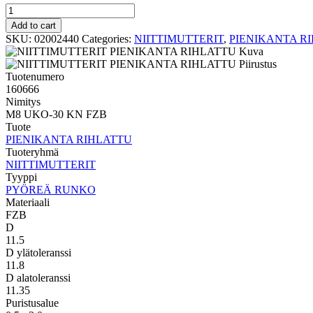
PYÖREÄ
RUNKO
Add to cart
PIENIKANTA
SKU:
02002440
Categories:
NIITTIMUTTERIT
,
PIENIKANTA R
RIHLATTU
M8
UKO-
Tuotenumero
30
160666
KN
Nimitys
FZB
M8 UKO-30 KN FZB
quantity
Tuote
PIENIKANTA RIHLATTU
Tuoteryhmä
NIITTIMUTTERIT
Tyyppi
PYÖREÄ RUNKO
Materiaali
FZB
D
11.5
D ylätoleranssi
11.8
D alatoleranssi
11.35
Puristusalue