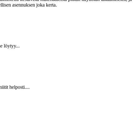
llisen asennuksen joka kerta.
 löytyy...
it helposti....