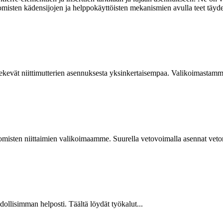
omisten kädensijojen ja helppokäyttöisten mekanismien avulla teet täyde
kevät niittimutterien asennuksesta yksinkertaisempaa. Valikoimastamme
isten niittaimien valikoimaamme. Suurella vetovoimalla asennat vetoniit
hdollisimman helposti. Täältä löydät työkalut...