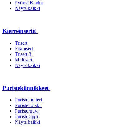
Pyöreä Runko
Näytä kaikki
Kierreinsertit
Trisert
Foamsert
Trisert-3
Multisert
Näytä kaikki
Puristekiinnikkeet
Puristemutteri
Puristeholkki
Puristeruuvi
Puristetappi
Näytä kaikki