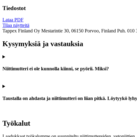
Tiedostot
Lataa PDF
Tilaa näytteitä
Tappex Finland Oy
Mestarintie 30, 06150 Porvoo, Finland
Puh. 010 
Kysymyksiä ja vastauksia
Niittimutteri ei ole kunnolla kiinni, se pyörii. Miksi?
Taustalla on ahdasta ja niittimutteri on liian pitkä. Löytyykö ly
Työkalut
Laadukkaat työkalumme on suunniteltu niittimuttereiden, vetoniittien, k