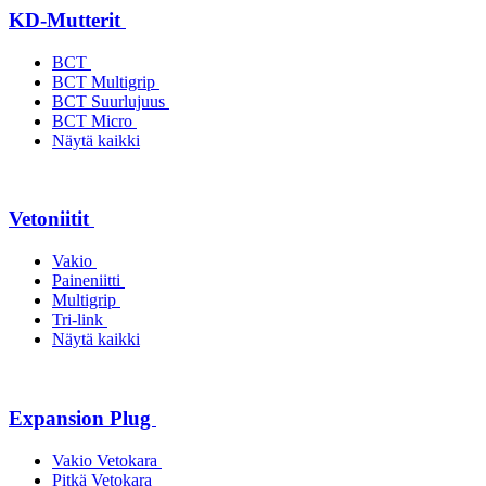
KD-Mutterit
BCT
BCT Multigrip
BCT Suurlujuus
BCT Micro
Näytä kaikki
Vetoniitit
Vakio
Paineniitti
Multigrip
Tri-link
Näytä kaikki
Expansion Plug
Vakio Vetokara
Pitkä Vetokara