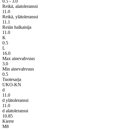
0.5 - 3.0
Reikä, alatoleranssi
11.0
Reikä, ylätoleranssi
11.1
Reiän halkaisija
11.0
K
0.5
L
16.0
Max ainevahvuus
3.0
Min ainevahvuus
0.5
Tuotesarja
UKO-KN
d
11.0
d ylätoleranssi
11.0
d alatoleranssi
10.85
Kierre
M8