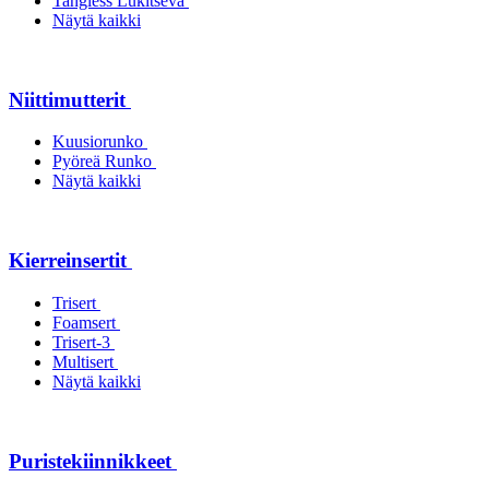
Tangless Lukitseva
Näytä kaikki
Niittimutterit
Kuusiorunko
Pyöreä Runko
Näytä kaikki
Kierreinsertit
Trisert
Foamsert
Trisert-3
Multisert
Näytä kaikki
Puristekiinnikkeet