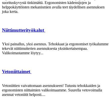
suorituskyvystä tinkimättä. Ergonomisten kädensijojen ja
helppokäyttöisten mekanismien avulla teet täydellisen asennuksen
joka kerta.
Niittimutterityökalut
Yksi painallus, yksi asennus. Tehokkaat ja ergonomiset työkalumme
tekevät niittimutterien asennuksesta yksinkertaisempaa.
Valikoimastamme löytyy...
Vetoniittaimet
Vetoniittien vaivattomaan asennukseen! Tutustu tehokkaiden ja
ergonomisten niittaimien valikoimaamme. Suurella vetovoimalla
asennat vetoniitit helposti....