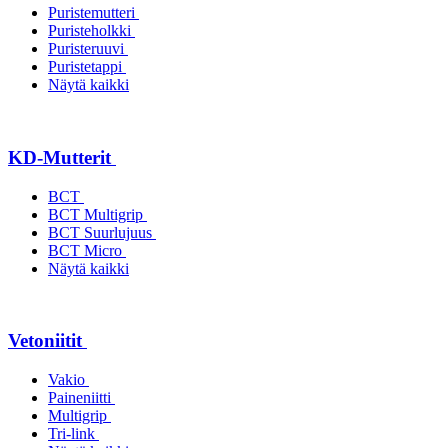
Puristemutteri
Puristeholkki
Puristeruuvi
Puristetappi
Näytä kaikki
KD-Mutterit
BCT
BCT Multigrip
BCT Suurlujuus
BCT Micro
Näytä kaikki
Vetoniitit
Vakio
Paineniitti
Multigrip
Tri-link