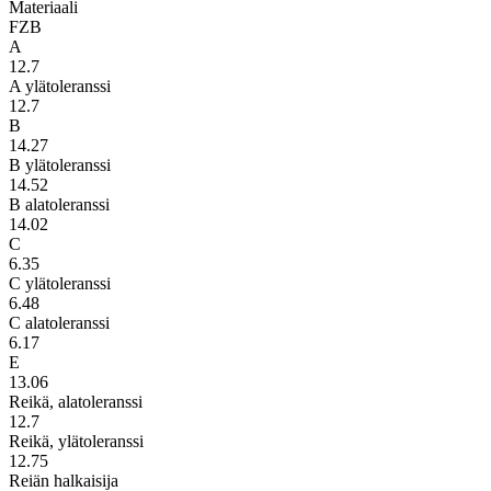
Materiaali
FZB
A
12.7
A ylätoleranssi
12.7
B
14.27
B ylätoleranssi
14.52
B alatoleranssi
14.02
C
6.35
C ylätoleranssi
6.48
C alatoleranssi
6.17
E
13.06
Reikä, alatoleranssi
12.7
Reikä, ylätoleranssi
12.75
Reiän halkaisija