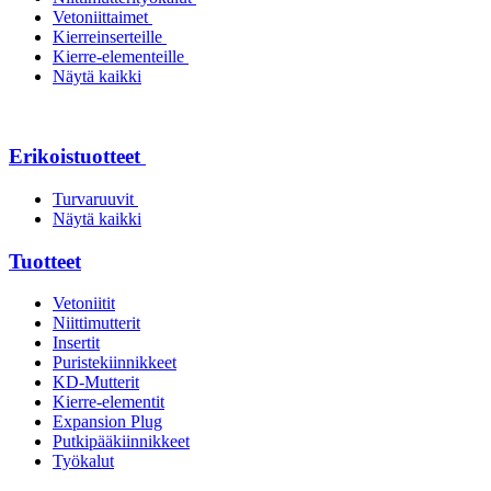
Vetoniittaimet
Kierreinserteille
Kierre-elementeille
Näytä kaikki
Erikoistuotteet
Turvaruuvit
Näytä kaikki
Tuotteet
Vetoniitit
Niittimutterit
Insertit
Puristekiinnikkeet
KD-Mutterit
Kierre-elementit
Expansion Plug
Putkipääkiinnikkeet
Työkalut