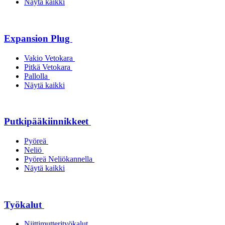
Näytä kaikki
Expansion Plug
Vakio Vetokara
Pitkä Vetokara
Pallolla
Näytä kaikki
Putkipääkiinnikkeet
Pyöreä
Neliö
Pyöreä Neliökannella
Näytä kaikki
Työkalut
Niittimutterityökalut