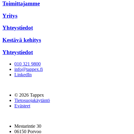
Toimittajamme
Yritys
Yhteystiedot
Kestävä kehitys
Yhteystiedot
010 321 9800
info@tappex.fi
LinkedIn
© 2026 Tappex
Tietosuojakäytäntö
Evästeet
Mestarintie 30
06150 Porvoo