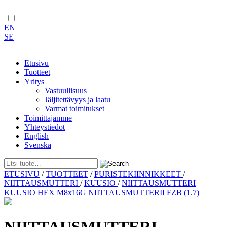
EN
SE
Etusivu
Tuotteet
Yritys
Vastuullisuus
Jäljitettävyys ja laatu
Varmat toimitukset
Toimittajamme
Yhteystiedot
English
Svenska
Skip
ETUSIVU
/
TUOTTEET
/
PURISTEKIINNIKKEET
/
to
NIITTAUSMUTTERI
/
KUUSIO
/
NIITTAUSMUTTERI
content
KUUSIO HEX M8x16G NIITTAUSMUTTERII FZB (1.7)