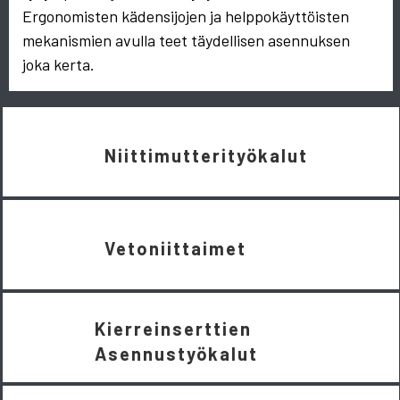
Ergonomisten kädensijojen ja helppokäyttöisten
mekanismien avulla teet täydellisen asennuksen
joka kerta.
Niittimutterityökalut
Vetoniittaimet
Kierreinserttien
Asennustyökalut