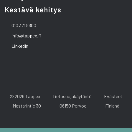
Kestävä kehitys
010 321 9800
info@tappex.fi
LinkedIn
© 2026 Tappex
Tietosuojakäytäntö
Evästeet
Mestarintie 30
06150 Porvoo
Finland