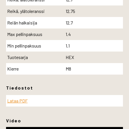
Reikä, ylätoleranssi
12.75
Reiän halkaisija
12.7
Max pellinpaksuus
1.4
Min pellinpaksuus
1.1
Tuotesarja
HEX
Kierre
M8
Tiedostot
Lataa PDF
Video