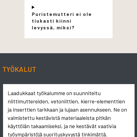
Puristemutteri ei ole
tiukasti kiinni
levyssä, miksi?
TYÖKALUT
Laadukkaat työkalumme on suunniteltu
niittimuttereiden, vetoniittien, kierre-elementtien
ja inserttien tarkkaan ja lujaan asennukseen. Ne on
valmistettu kestävistä materiaaleista pitkän
käyttöiän takaamiseksi, ja ne kestävät vaativia
työympäristöjä suorituskyvystä tinkimättä.