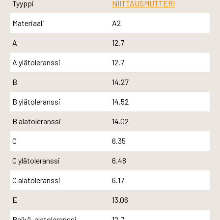
Tyyppi
NIITTAUSMUTTERI
Materiaali
A2
A
12.7
A ylätoleranssi
12.7
B
14.27
B ylätoleranssi
14.52
B alatoleranssi
14.02
C
6.35
C ylätoleranssi
6.48
C alatoleranssi
6.17
E
13.06
Reikä, alatoleranssi
12.7