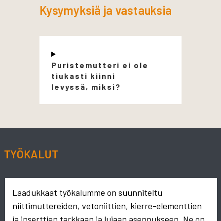
Kysymyksiä ja vastauksia
Puristemutteri ei ole
tiukasti kiinni
levyssä, miksi?
TYÖKALUT
Laadukkaat työkalumme on suunniteltu
niittimuttereiden, vetoniittien, kierre-elementtien
ja inserttien tarkkaan ja lujaan asennukseen. Ne on