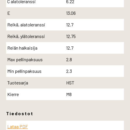
C alatoleranssi
6.22
E
13.06
Reikä, alatoleranssi
12.7
Reikä, ylätoleranssi
12.75
Reiän halkaisija
12.7
Max pellinpaksuus
2.8
Min pellinpaksuus
2.3
Tuotesarja
HST
Kierre
M8
Tiedostot
Lataa PDF