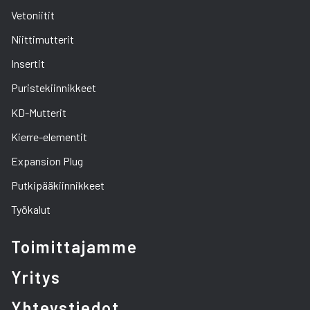
Vetoniitit
Niittimutterit
Insertit
Puristekiinnikkeet
KD-Mutterit
Kierre-elementit
Expansion Plug
Putkipääkiinnikkeet
Työkalut
Toimittajamme
Yritys
Yhteystiedot