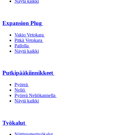
Näytä kaikki
Expansion Plug
Vakio Vetokara
Pitkä Vetokara
Pallolla
Näytä kaikki
Putkipääkiinnikkeet
Pyöreä
Neliö
Pyöreä Neliökannella
Näytä kaikki
Työkalut
Niittimutterityökalut