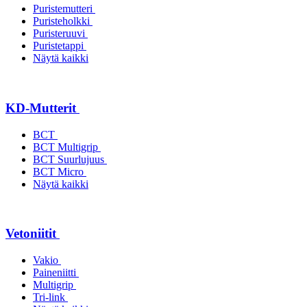
Puristemutteri
Puristeholkki
Puristeruuvi
Puristetappi
Näytä kaikki
KD-Mutterit
BCT
BCT Multigrip
BCT Suurlujuus
BCT Micro
Näytä kaikki
Vetoniitit
Vakio
Paineniitti
Multigrip
Tri-link