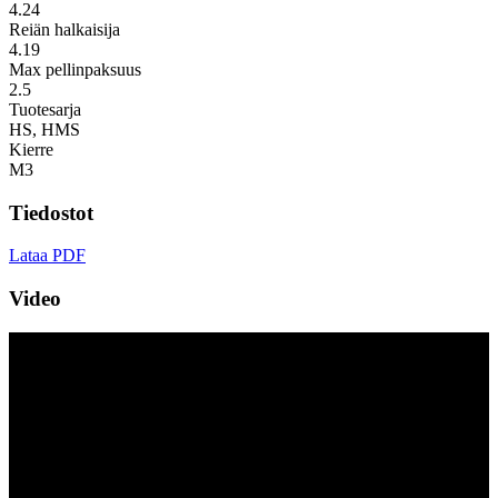
4.24
Reiän halkaisija
4.19
Max pellinpaksuus
2.5
Tuotesarja
HS, HMS
Kierre
M3
Tiedostot
Lataa PDF
Video