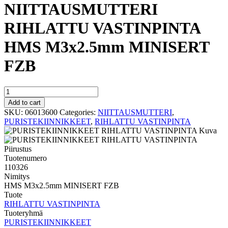
NIITTAUSMUTTERI
RIHLATTU VASTINPINTA
HMS M3x2.5mm MINISERT
FZB
NIITTAUSMUTTERI
RIHLATTU
Add to cart
VASTINPINTA
SKU:
06013600
Categories:
NIITTAUSMUTTERI
,
HMS
PURISTEKIINNIKKEET
,
RIHLATTU VASTINPINTA
M3x2.5mm
MINISERT
FZB
quantity
Tuotenumero
110326
Nimitys
HMS M3x2.5mm MINISERT FZB
Tuote
RIHLATTU VASTINPINTA
Tuoteryhmä
PURISTEKIINNIKKEET