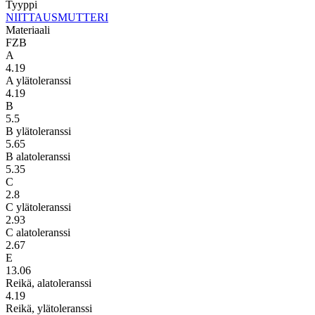
Tyyppi
NIITTAUSMUTTERI
Materiaali
FZB
A
4.19
A ylätoleranssi
4.19
B
5.5
B ylätoleranssi
5.65
B alatoleranssi
5.35
C
2.8
C ylätoleranssi
2.93
C alatoleranssi
2.67
E
13.06
Reikä, alatoleranssi
4.19
Reikä, ylätoleranssi