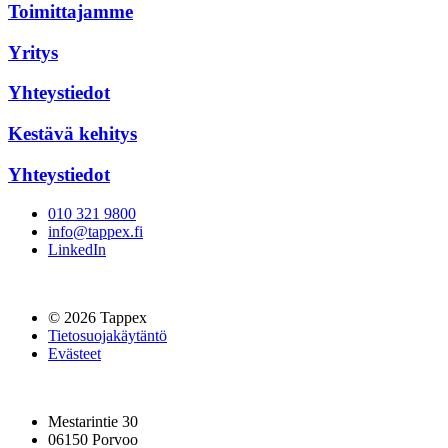
Toimittajamme
Yritys
Yhteystiedot
Kestävä kehitys
Yhteystiedot
010 321 9800
info@tappex.fi
LinkedIn
© 2026 Tappex
Tietosuojakäytäntö
Evästeet
Mestarintie 30
06150 Porvoo