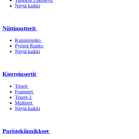
Tangless Lukitseva
Näytä kaikki
Niittimutterit
Kuusiorunko
Pyöreä Runko
Näytä kaikki
Kierreinsertit
Trisert
Foamsert
Trisert-3
Multisert
Näytä kaikki
Puristekiinnikkeet