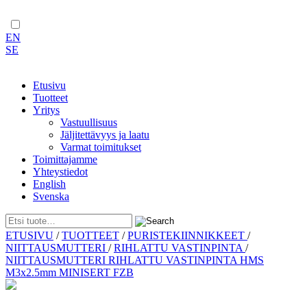
EN
SE
Etusivu
Tuotteet
Yritys
Vastuullisuus
Jäljitettävyys ja laatu
Varmat toimitukset
Toimittajamme
Yhteystiedot
English
Svenska
Skip
ETUSIVU
/
TUOTTEET
/
PURISTEKIINNIKKEET
/
to
NIITTAUSMUTTERI
/
RIHLATTU VASTINPINTA
/
content
NIITTAUSMUTTERI RIHLATTU VASTINPINTA HMS
M3x2.5mm MINISERT FZB