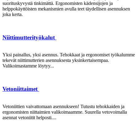
suorituskyvystä tinkimättä. Ergonomisten kädensijojen ja
helppokäyttöisten mekanismien avulla teet täydellisen asennuksen
joka kerta.
Niittimutterityökalut
Yksi painallus, yksi asennus. Tehokkaat ja ergonomiset työkalumme
tekevät niittimutterien asennuksesta yksinkertaisempaa.
Valikoimastamme löytyy...
Vetoniittaimet
Vetoniittien vaivattomaan asennukseen! Tutustu tehokkaiden ja
ergonomisten niittaimien valikoimaamme. Suurella vetovoimalla
asennat vetoniitit helposti....