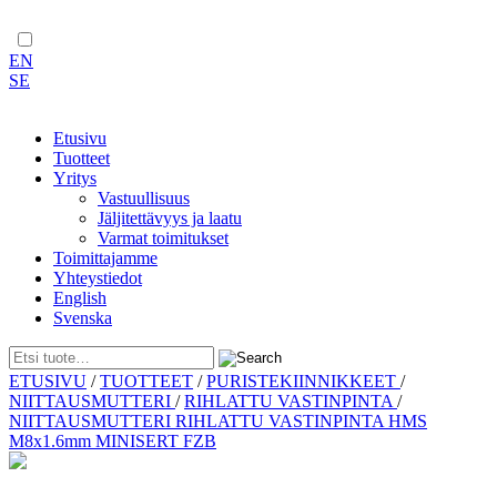
EN
SE
Etusivu
Tuotteet
Yritys
Vastuullisuus
Jäljitettävyys ja laatu
Varmat toimitukset
Toimittajamme
Yhteystiedot
English
Svenska
Skip
ETUSIVU
/
TUOTTEET
/
PURISTEKIINNIKKEET
/
to
NIITTAUSMUTTERI
/
RIHLATTU VASTINPINTA
/
content
NIITTAUSMUTTERI RIHLATTU VASTINPINTA HMS
M8x1.6mm MINISERT FZB