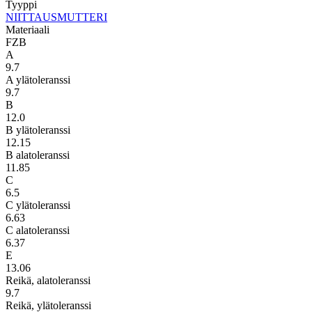
Tyyppi
NIITTAUSMUTTERI
Materiaali
FZB
A
9.7
A ylätoleranssi
9.7
B
12.0
B ylätoleranssi
12.15
B alatoleranssi
11.85
C
6.5
C ylätoleranssi
6.63
C alatoleranssi
6.37
E
13.06
Reikä, alatoleranssi
9.7
Reikä, ylätoleranssi