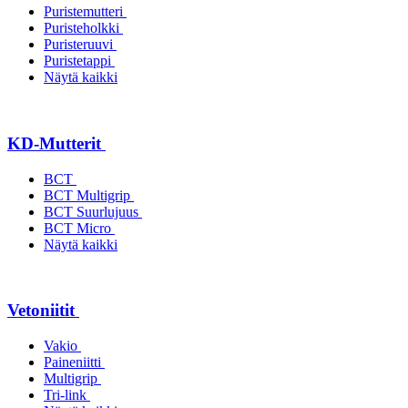
Puristemutteri
Puristeholkki
Puristeruuvi
Puristetappi
Näytä kaikki
KD-Mutterit
BCT
BCT Multigrip
BCT Suurlujuus
BCT Micro
Näytä kaikki
Vetoniitit
Vakio
Paineniitti
Multigrip
Tri-link