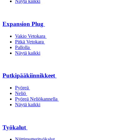
Näytä kaikki
Expansion Plug
Vakio Vetokara
Pitkä Vetokara
Pallolla
Näytä kaikki
Putkipääkiinnikkeet
Pyöreä
Neliö
Pyöreä Neliökannella
Näytä kaikki
Työkalut
Niittimutterityökalut