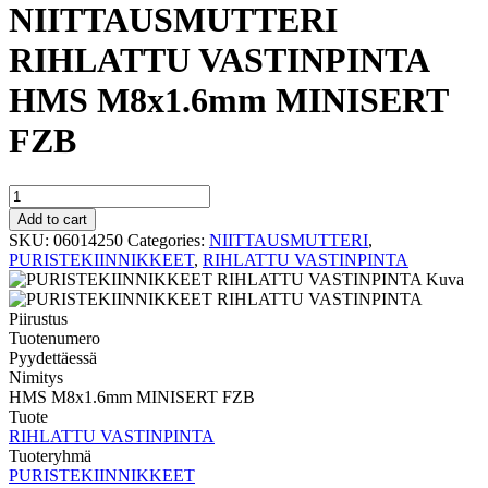
NIITTAUSMUTTERI
RIHLATTU VASTINPINTA
HMS M8x1.6mm MINISERT
FZB
NIITTAUSMUTTERI
RIHLATTU
Add to cart
VASTINPINTA
SKU:
06014250
Categories:
NIITTAUSMUTTERI
,
HMS
PURISTEKIINNIKKEET
,
RIHLATTU VASTINPINTA
M8x1.6mm
MINISERT
FZB
quantity
Tuotenumero
Pyydettäessä
Nimitys
HMS M8x1.6mm MINISERT FZB
Tuote
RIHLATTU VASTINPINTA
Tuoteryhmä
PURISTEKIINNIKKEET