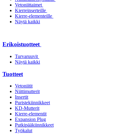
Vetoniittaimet
Kierreinserteille
Kierre-elementeille
Näytä kaikki
Erikoistuotteet
Turvaruuvit
Näytä kaikki
Tuotteet
Vetoniitit
Niittimutterit
Insertit
Puristekiinnikkeet
KD-Mutterit
Kierre-elementit
Expansion Plug
Putkipääkiinnikkeet
Työkalut