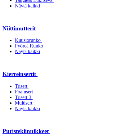
Tangless Lukitseva
Näytä kaikki
Niittimutterit
Kuusiorunko
Pyöreä Runko
Näytä kaikki
Kierreinsertit
Trisert
Foamsert
Trisert-3
Multisert
Näytä kaikki
Puristekiinnikkeet