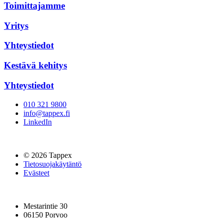
Toimittajamme
Yritys
Yhteystiedot
Kestävä kehitys
Yhteystiedot
010 321 9800
info@tappex.fi
LinkedIn
© 2026 Tappex
Tietosuojakäytäntö
Evästeet
Mestarintie 30
06150 Porvoo