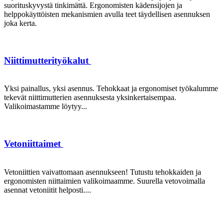
suorituskyvystä tinkimättä. Ergonomisten kädensijojen ja
helppokäyttöisten mekanismien avulla teet täydellisen asennuksen
joka kerta.
Niittimutterityökalut
Yksi painallus, yksi asennus. Tehokkaat ja ergonomiset työkalumme
tekevät niittimutterien asennuksesta yksinkertaisempaa.
Valikoimastamme löytyy...
Vetoniittaimet
Vetoniittien vaivattomaan asennukseen! Tutustu tehokkaiden ja
ergonomisten niittaimien valikoimaamme. Suurella vetovoimalla
asennat vetoniitit helposti....