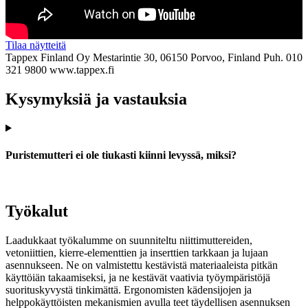
Tilaa näytteitä
Tappex Finland Oy
Mestarintie 30, 06150 Porvoo, Finland
Puh. 010
321 9800
www.tappex.fi
Kysymyksiä ja vastauksia
Puristemutteri ei ole tiukasti kiinni levyssä, miksi?
Työkalut
Laadukkaat työkalumme on suunniteltu niittimuttereiden,
vetoniittien, kierre-elementtien ja inserttien tarkkaan ja lujaan
asennukseen. Ne on valmistettu kestävistä materiaaleista pitkän
käyttöiän takaamiseksi, ja ne kestävät vaativia työympäristöjä
suorituskyvystä tinkimättä. Ergonomisten kädensijojen ja
helppokäyttöisten mekanismien avulla teet täydellisen asennuksen