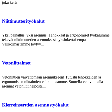
joka kerta.
Niittimutterityökalut
Yksi painallus, yksi asennus. Tehokkaat ja ergonomiset työkalumme
tekevät niittimutterien asennuksesta yksinkertaisempaa.
Valikoimastamme löytyy...
Vetoniittaimet
Vetoniittien vaivattomaan asennukseen! Tutustu tehokkaiden ja
ergonomisten niittaimien valikoimaamme. Suurella vetovoimalla
asennat vetoniitit helposti....
Kierreinserttien asennustyökalut