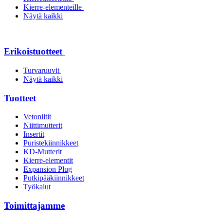
Kierre-elementeille
Näytä kaikki
Erikoistuotteet
Turvaruuvit
Näytä kaikki
Tuotteet
Vetoniitit
Niittimutterit
Insertit
Puristekiinnikkeet
KD-Mutterit
Kierre-elementit
Expansion Plug
Putkipääkiinnikkeet
Työkalut
Toimittajamme