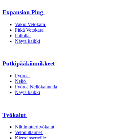
Expansion Plug
Vakio Vetokara
Pitkä Vetokara
Pallolla
Näytä kaikki
Putkipääkiinnikkeet
Pyöreä
Neliö
Pyöreä Neliökannella
Näytä kaikki
Työkalut
Niittimutterityökalut
Vetoniittaimet
Kierreinserteille