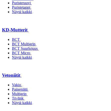
Puristeruuvi
Puristetappi
Näytä kaikki
KD-Mutterit
BCT
BCT Multigrip
BCT Suurlujuus
BCT Micro
Näytä kaikki
Vetoniitit
Vakio
Paineniitti
Multigrip
Tri-link
Näytä kaikki