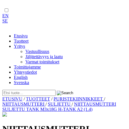
EN
SE
Etusivu
Tuotteet
Yritys
Vastuullisuus
Jäljitettävyys ja laatu
Varmat toimitukset
Toimittajamme
Yhteystiedot
English
Svenska
Skip
ETUSIVU
/
TUOTTEET
/
PURISTEKIINNIKKEET
/
to
NIITTAUSMUTTERI
/
SULJETTU
/
NIITTAUSMUTTERI
content
SULJETTU TANK M3x18G H-TANK A2 (1.4)