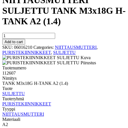
NIITTAUSMUTTERI
SULJETTU TANK M3x18G H-
TANK A2 (1.4)
NIITTAUSMUTTERI
SULJETTU
Add to cart
TANK
SKU:
06016210
Categories:
NIITTAUSMUTTERI
,
M3x18G
PURISTEKIINNIKKEET
,
SULJETTU
H-
TANK
A2
Tuotenumero
(1.4)
112607
quantity
Nimitys
TANK M3x18G H-TANK A2 (1.4)
Tuote
SULJETTU
Tuoteryhmä
PURISTEKIINNIKKEET
Tyyppi
NIITTAUSMUTTERI
Materiaali
A2