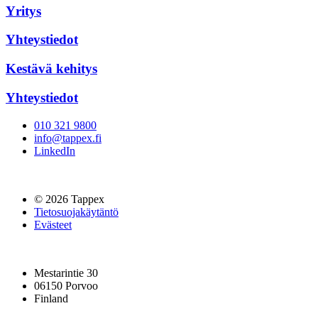
Yritys
Yhteystiedot
Kestävä kehitys
Yhteystiedot
010 321 9800
info@tappex.fi
LinkedIn
© 2026 Tappex
Tietosuojakäytäntö
Evästeet
Mestarintie 30
06150 Porvoo
Finland