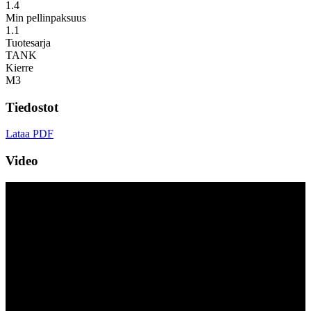
1.4
Min pellinpaksuus
1.1
Tuotesarja
TANK
Kierre
M3
Tiedostot
Lataa PDF
Video