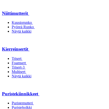
Niittimutterit
Kuusiorunko
Pyöreä Runko
Näytä kaikki
Kierreinsertit
Trisert
Foamsert
Trisert-3
Multisert
Näytä kaikki
Puristekiinnikkeet
Puristemutteri
Puristeholkki