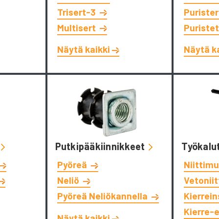
Trisert-3
Puriste
Multisert
Puriste
Näytä kaikki
Näytä k
Putkipääkiinnikkeet
Työkalu
Pyöreä
Niittimu
Neliö
Vetonii
Pyöreä Neliökannella
Kierrein
Kierre-
Näytä kaikki