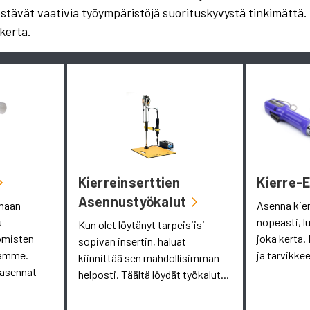
estävät vaativia työympäristöjä suorituskyvystä tinkimättä
kerta.
Kierreinserttien
Kierre-
Asennustyökalut
omaan
Asenna kie
u
nopeasti, l
Kun olet löytänyt tarpeisiisi
omisten
joka kerta. 
sopivan insertin, haluat
aamme.
ja tarvikkee
kiinnittää sen mahdollisimman
 asennat
helposti. Täältä löydät työkalut...