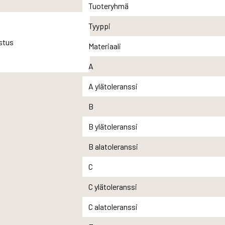
Tuoteryhmä
Tyyppi
Materiaali
A
A ylätoleranssi
B
B ylätoleranssi
B alatoleranssi
C
C ylätoleranssi
C alatoleranssi