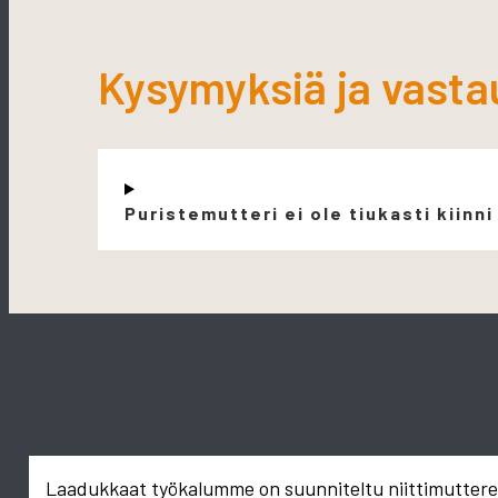
Kysymyksiä ja vasta
Puristemutteri ei ole tiukasti kiinni
Laadukkaat työkalumme on suunniteltu niittimuttereid