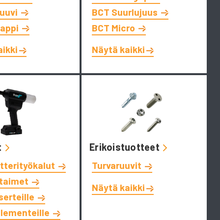
ruuvi
BCT Suurlujuus
tappi
BCT Micro
aikki
Näytä kaikki
t
Erikoistuotteet
tterityökalut
Turvaruuvit
ttaimet
Näytä kaikki
serteille
elementeille