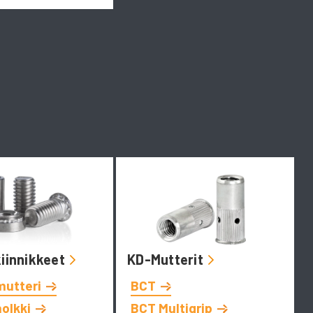
kiinnikkeet
KD-Mutterit
mutteri
BCT
holkki
BCT Multigrip