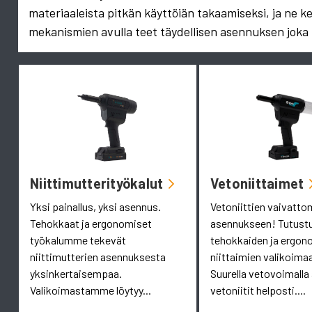
materiaaleista pitkän käyttöiän takaamiseksi, ja ne k
mekanismien avulla teet täydellisen asennuksen joka 
Niittimutterityökalut
Vetoniittaimet
Yksi painallus, yksi asennus.
Vetoniittien vaivatt
Tehokkaat ja ergonomiset
asennukseen! Tutust
työkalumme tekevät
tehokkaiden ja ergon
niittimutterien asennuksesta
niittaimien valikoim
yksinkertaisempaa.
Suurella vetovoimalla
Valikoimastamme löytyy...
vetoniitit helposti....