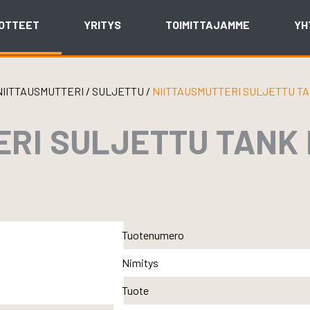
OTTEET
YRITYS
TOIMITTAJAMME
YH
NIITTAUSMUTTERI
/
SULJETTU
/
NIITTAUSMUTTERI SULJETTU TAN
ERI SULJETTU TANK 
Tuotenumero
Nimitys
Tuote