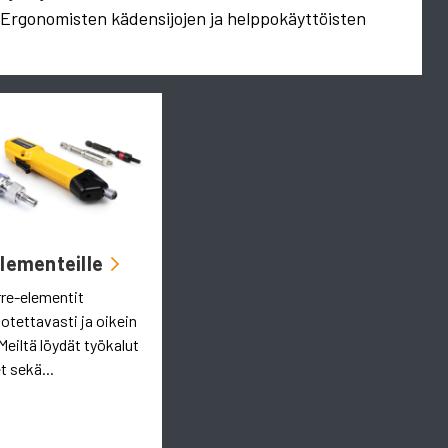
. Ergonomisten kädensijojen ja helppokäyttöisten
Elementeille
rre-elementit
uotettavasti ja oikein
Meiltä löydät työkalut
t sekä...