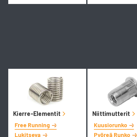
Kierre-Elementit
Niittimutterit
Free Running
Kuusiorunko
Lukitseva
Pyöreä Runko