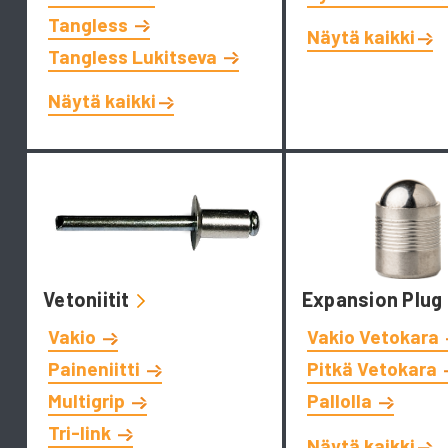
Tangless
Näytä kaikki
Tangless Lukitseva
Näytä kaikki
Vetoniitit
Expansion Plug
Vakio
Vakio Vetokara
Paineniitti
Pitkä Vetokara
Multigrip
Pallolla
Tri-link
Näytä kaikki