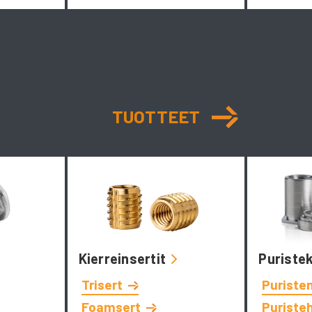
TUOTTEET
Kierreinsertit
Puriste
Trisert
Puriste
Foamsert
Puriste