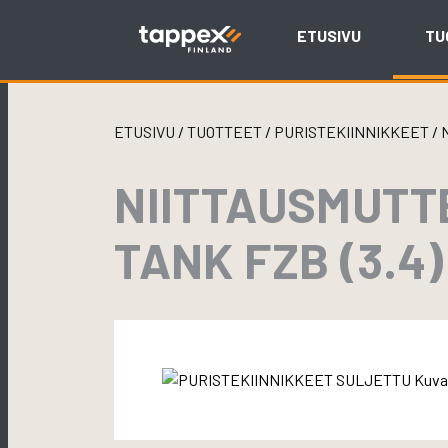
Skip
to
ETUSIVU
TU
content
ETUSIVU
/
TUOTTEET
/
PURISTEKIINNIKKEET
/
NIITTAUSMUTT
TANK FZB (3.4)