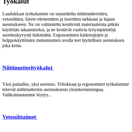
Työkalut
Laadukkaat työkalumme on suunniteltu niittimuttereiden,
vetoniittien, kierre-elementtien ja inserttien tarkkaan ja lujaan
asennukseen. Ne on valmistettu kestävistä materiaaleista pitkän
käyttöiän takaamiseksi, ja ne kestävät vaativia työympäristöjä
suorituskyvystä tinkimättä. Ergonomisten kädensijojen ja
helppokäyttöisten mekanismien avulla teet täydellisen asennuksen
joka kerta.
Niittimutterityökalut
Yksi painallus, yksi asennus. Tehokkaat ja ergonomiset työkalumme
tekevät niittimutterien asennuksesta yksinkertaisempaa.
Valikoimastamme löytyy...
Vetoniittaimet