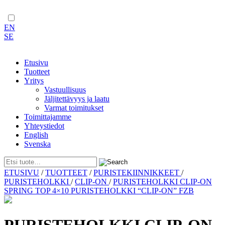
EN
SE
Etusivu
Tuotteet
Yritys
Vastuullisuus
Jäljitettävyys ja laatu
Varmat toimitukset
Toimittajamme
Yhteystiedot
English
Svenska
Skip
ETUSIVU
/
TUOTTEET
/
PURISTEKIINNIKKEET
/
to
PURISTEHOLKKI
/
CLIP-ON
/
PURISTEHOLKKI CLIP-ON
content
SPRING TOP 4×10 PURISTEHOLKKI “CLIP-ON” FZB