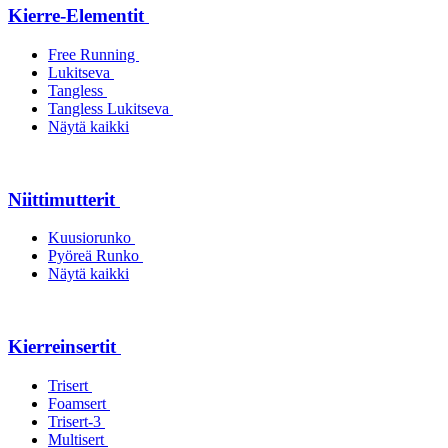
Kierre-Elementit
Free Running
Lukitseva
Tangless
Tangless Lukitseva
Näytä kaikki
Niittimutterit
Kuusiorunko
Pyöreä Runko
Näytä kaikki
Kierreinsertit
Trisert
Foamsert
Trisert-3
Multisert