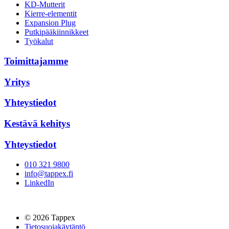
KD-Mutterit
Kierre-elementit
Expansion Plug
Putkipääkiinnikkeet
Työkalut
Toimittajamme
Yritys
Yhteystiedot
Kestävä kehitys
Yhteystiedot
010 321 9800
info@tappex.fi
LinkedIn
© 2026 Tappex
Tietosuojakäytäntö