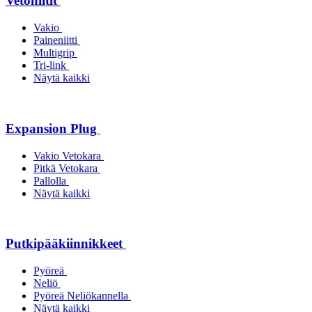
Vetoniitit
Vakio
Paineniitti
Multigrip
Tri-link
Näytä kaikki
Expansion Plug
Vakio Vetokara
Pitkä Vetokara
Pallolla
Näytä kaikki
Putkipääkiinnikkeet
Pyöreä
Neliö
Pyöreä Neliökannella
Näytä kaikki