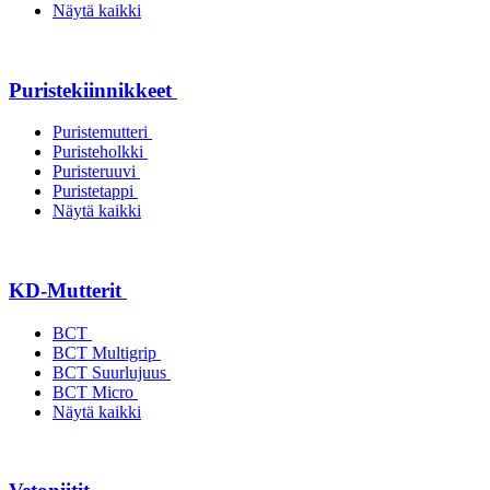
Näytä kaikki
Puristekiinnikkeet
Puristemutteri
Puristeholkki
Puristeruuvi
Puristetappi
Näytä kaikki
KD-Mutterit
BCT
BCT Multigrip
BCT Suurlujuus
BCT Micro
Näytä kaikki