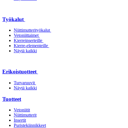
Työkalut
Niittimutterityökalut
Vetoniittaimet
Kierreinserteille
Kierre-elementeille
Näytä kaikki
Erikoistuotteet
Turvaruuvit
Näytä kaikki
Tuotteet
Vetoniitit
Niittimutterit
Insertit
Puristekiinnikkeet