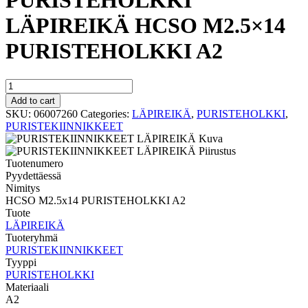
PURISTEHOLKKI
LÄPIREIKÄ HCSO M2.5×14
PURISTEHOLKKI A2
PURISTEHOLKKI
LÄPIREIKÄ
Add to cart
HCSO
SKU:
06007260
Categories:
LÄPIREIKÄ
,
PURISTEHOLKKI
,
M2.5x14
PURISTEKIINNIKKEET
PURISTEHOLKKI
A2
quantity
Tuotenumero
Pyydettäessä
Nimitys
HCSO M2.5x14 PURISTEHOLKKI A2
Tuote
LÄPIREIKÄ
Tuoteryhmä
PURISTEKIINNIKKEET
Tyyppi
PURISTEHOLKKI
Materiaali
A2