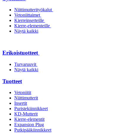
Niittimutterityökalut
Vetoniittaimet
Kierreinserteille
Kierre-elementeille
Näytä kaikki
Erikoistuotteet
Turvaruuvit
Näytä kaikki
Tuotteet
Vetoniitit
Niittimutterit
Insertit
Puristekiinnikkeet
KD-Mutterit
Kierre-elementit
Expansion Plug
Putkipääkiinnikkeet