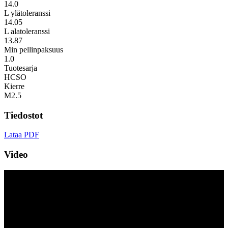
14.0
L ylätoleranssi
14.05
L alatoleranssi
13.87
Min pellinpaksuus
1.0
Tuotesarja
HCSO
Kierre
M2.5
Tiedostot
Lataa PDF
Video