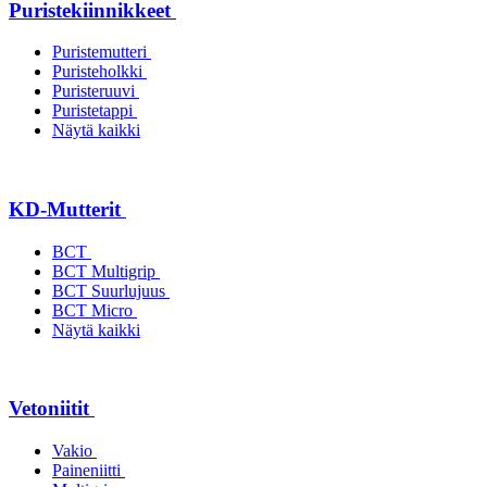
Puristekiinnikkeet
Puristemutteri
Puristeholkki
Puristeruuvi
Puristetappi
Näytä kaikki
KD-Mutterit
BCT
BCT Multigrip
BCT Suurlujuus
BCT Micro
Näytä kaikki
Vetoniitit
Vakio
Paineniitti