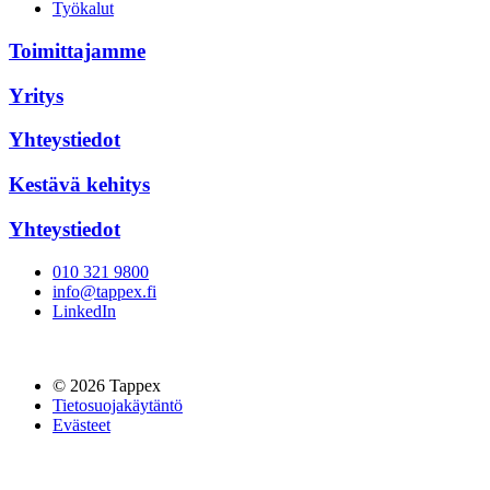
Työkalut
Toimittajamme
Yritys
Yhteystiedot
Kestävä kehitys
Yhteystiedot
010 321 9800
info@tappex.fi
LinkedIn
© 2026 Tappex
Tietosuojakäytäntö
Evästeet