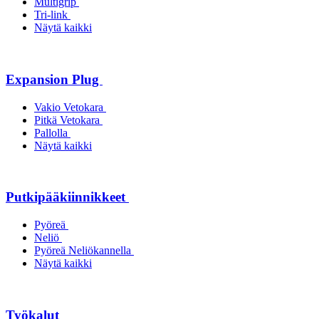
Multigrip
Tri-link
Näytä kaikki
Expansion Plug
Vakio Vetokara
Pitkä Vetokara
Pallolla
Näytä kaikki
Putkipääkiinnikkeet
Pyöreä
Neliö
Pyöreä Neliökannella
Näytä kaikki
Työkalut