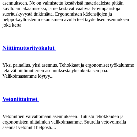
asennukseen. Ne on valmistettu kestävistä materiaaleista pitkän
käyttöiän takaamiseksi, ja ne kestävät vaativia työympäristöjä
suorituskyvystä tinkimättä. Ergonomisten kädensijojen ja
helppokäyttöisten mekanismien avulla teet täydellisen asennuksen
joka kerta.
Niittimutterityökalut
Yksi painallus, yksi asennus. Tehokkaat ja ergonomiset työkalumme
tekevät niittimutterien asennuksesta yksinkertaisempaa.
Valikoimastamme löytyy...
Vetoniittaimet
Vetoniittien vaivattomaan asennukseen! Tutustu tehokkaiden ja
ergonomisten niittaimien valikoimaamme. Suurella vetovoimalla
asennat vetoniitit helposti....