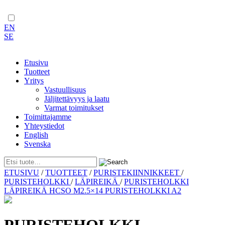
EN
SE
Etusivu
Tuotteet
Yritys
Vastuullisuus
Jäljitettävyys ja laatu
Varmat toimitukset
Toimittajamme
Yhteystiedot
English
Svenska
Skip
ETUSIVU
/
TUOTTEET
/
PURISTEKIINNIKKEET
/
to
PURISTEHOLKKI
/
LÄPIREIKÄ
/
PURISTEHOLKKI
content
LÄPIREIKÄ HCSO M2.5×14 PURISTEHOLKKI A2