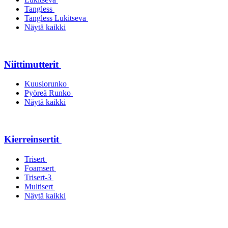
Tangless
Tangless Lukitseva
Näytä kaikki
Niittimutterit
Kuusiorunko
Pyöreä Runko
Näytä kaikki
Kierreinsertit
Trisert
Foamsert
Trisert-3
Multisert
Näytä kaikki