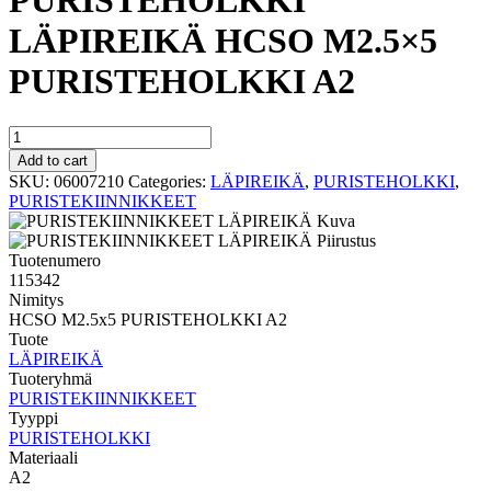
PURISTEHOLKKI
LÄPIREIKÄ HCSO M2.5×5
PURISTEHOLKKI A2
PURISTEHOLKKI
LÄPIREIKÄ
Add to cart
HCSO
SKU:
06007210
Categories:
LÄPIREIKÄ
,
PURISTEHOLKKI
,
M2.5x5
PURISTEKIINNIKKEET
PURISTEHOLKKI
A2
quantity
Tuotenumero
115342
Nimitys
HCSO M2.5x5 PURISTEHOLKKI A2
Tuote
LÄPIREIKÄ
Tuoteryhmä
PURISTEKIINNIKKEET
Tyyppi
PURISTEHOLKKI
Materiaali
A2