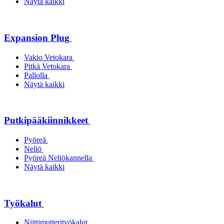
Näytä kaikki
Expansion Plug
Vakio Vetokara
Pitkä Vetokara
Pallolla
Näytä kaikki
Putkipääkiinnikkeet
Pyöreä
Neliö
Pyöreä Neliökannella
Näytä kaikki
Työkalut
Niittimutterityökalut