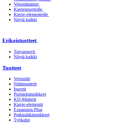
Vetoniittaimet
Kierreinserteille
Kierre-elementeille
Näytä kaikki
Erikoistuotteet
Turvaruuvit
Näytä kaikki
Tuotteet
Vetoniitit
Niittimutterit
Insertit
Puristekiinnikkeet
KD-Mutterit
Kierre-elementit
Expansion Plug
Putkipääkiinnikkeet
Työkalut