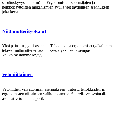
suorituskyvystä tinkimättä. Ergonomisten kädensijojen ja
helppokäyttöisten mekanismien avulla teet täydellisen asennuksen
joka kerta.
Niittimutterityökalut
Yksi painallus, yksi asennus. Tehokkaat ja ergonomiset työkalumme
tekevät niittimutterien asennuksesta yksinkertaisempaa.
Valikoimastamme löytyy...
Vetoniittaimet
Vetoniittien vaivattomaan asennukseen! Tutustu tehokkaiden ja
ergonomisten niittaimien valikoimaamme. Suurella vetovoimalla
asennat vetoniitit helposti....