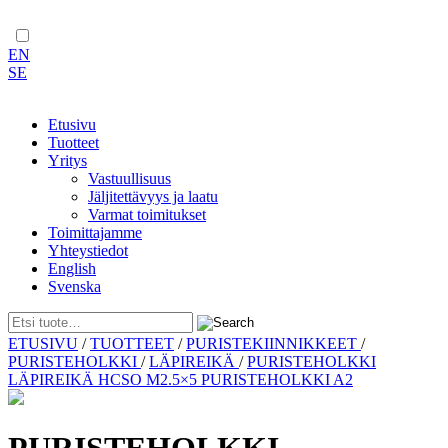
EN
SE
Etusivu
Tuotteet
Yritys
Vastuullisuus
Jäljitettävyys ja laatu
Varmat toimitukset
Toimittajamme
Yhteystiedot
English
Svenska
Skip
ETUSIVU
/
TUOTTEET
/
PURISTEKIINNIKKEET
/
to
PURISTEHOLKKI
/
LÄPIREIKÄ
/
PURISTEHOLKKI
content
LÄPIREIKÄ HCSO M2.5×5 PURISTEHOLKKI A2