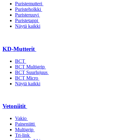
Puristemutteri
Puristeholkki
Puristeruuvi
Puristetappi
Näytä kaikki
KD-Mutterit
BCT
BCT Multigrip
BCT Suurlujuus
BCT Micro
Näytä kaikki
Vetoniitit
Vakio
Paineniitti
Multigrip
Tri-link