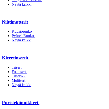
Näytä kaikki
Niittimutterit
Kuusiorunko
Pyöreä Runko
Näytä kaikki
Kierreinsertit
Trisert
Foamsert
Trisert-3
Multisert
Näytä kaikki
Puristekiinnikkeet