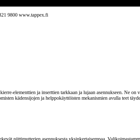
321 9800
www.tappex.fi
ierre-elementtien ja inserttien tarkkaan ja lujaan asennukseen. Ne on va
omisten kädensijojen ja helppokäyttöisten mekanismien avulla teet täyde
kevät niittimutterien asennuksesta yksinkertaisempaa. Valikoimastamme