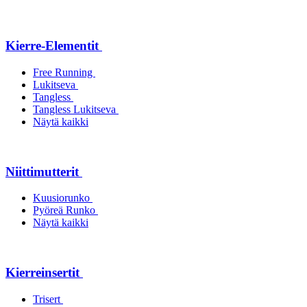
Kierre-Elementit
Free Running
Lukitseva
Tangless
Tangless Lukitseva
Näytä kaikki
Niittimutterit
Kuusiorunko
Pyöreä Runko
Näytä kaikki
Kierreinsertit
Trisert