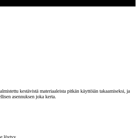
lmistettu kestävistä materiaaleista pitkän käyttöiän takaamiseksi, ja
llisen asennuksen joka kerta.
 löytyy...