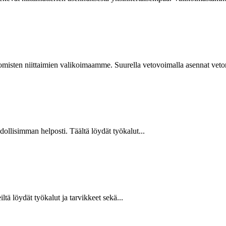
isten niittaimien valikoimaamme. Suurella vetovoimalla asennat vetoniit
hdollisimman helposti. Täältä löydät työkalut...
ltä löydät työkalut ja tarvikkeet sekä...