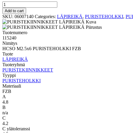
PURISTEHOLKKI
LÄPIREIKÄ
Add to cart
HCSO
SKU:
06007140
Categories:
LÄPIREIKÄ
,
PURISTEHOLKKI
,
PU
M2.5x6
PURISTEHOLKKI
FZB
Tuotenumero
quantity
115240
Nimitys
HCSO M2.5x6 PURISTEHOLKKI FZB
Tuote
LÄPIREIKÄ
Tuoteryhmä
PURISTEKIINNIKKEET
Tyyppi
PURISTEHOLKKI
Materiaali
FZB
A
4.8
B
n/a
C
4.2
C ylätoleranssi