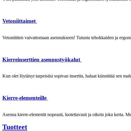
Vetoniittaimet
Vetoniittien vaivattomaan asennukseen! Tutustu tehokkaiden ja ergonom
Kierreinserttien asennustyökalut
Kun olet löytänyt tarpeisiisi sopivan insertin, haluat kiinnittää sen ma
Kierre-elementeille
Asenna kierre-elementit nopeasti, luotettavasti ja oikein joka kerta. Mei
Tuotteet