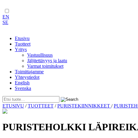
EN
SE
Etusivu
Tuotteet
Yritys
Vastuullisuus
Jäljitettävyys ja laatu
Varmat toimitukset
Toimittajamme
Yhteystiedot
English
Svenska
Skip
ETUSIVU
/
TUOTTEET
/
PURISTEKIINNIKKEET
/
PURISTE
to
content
PURISTEHOLKKI LÄPIREIK