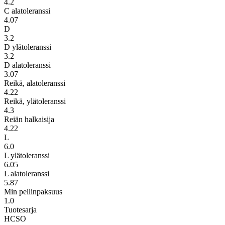
4.2
C alatoleranssi
4.07
D
3.2
D ylätoleranssi
3.2
D alatoleranssi
3.07
Reikä, alatoleranssi
4.22
Reikä, ylätoleranssi
4.3
Reiän halkaisija
4.22
L
6.0
L ylätoleranssi
6.05
L alatoleranssi
5.87
Min pellinpaksuus
1.0
Tuotesarja
HCSO