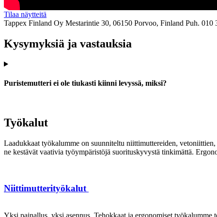
Tilaa näytteitä
Tappex Finland Oy
Mestarintie 30, 06150 Porvoo, Finland
Puh. 010 
Kysymyksiä ja vastauksia
Puristemutteri ei ole tiukasti kiinni levyssä, miksi?
Työkalut
Laadukkaat työkalumme on suunniteltu niittimuttereiden, vetoniittien, k
ne kestävät vaativia työympäristöjä suorituskyvystä tinkimättä. Ergon
Niittimutterityökalut
Yksi painallus, yksi asennus. Tehokkaat ja ergonomiset työkalumme te