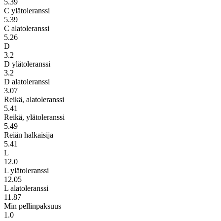
5.39
C ylätoleranssi
5.39
C alatoleranssi
5.26
D
3.2
D ylätoleranssi
3.2
D alatoleranssi
3.07
Reikä, alatoleranssi
5.41
Reikä, ylätoleranssi
5.49
Reiän halkaisija
5.41
L
12.0
L ylätoleranssi
12.05
L alatoleranssi
11.87
Min pellinpaksuus
1.0