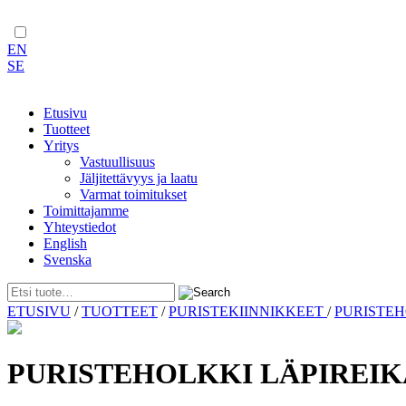
EN
SE
Etusivu
Tuotteet
Yritys
Vastuullisuus
Jäljitettävyys ja laatu
Varmat toimitukset
Toimittajamme
Yhteystiedot
English
Svenska
Skip
ETUSIVU
/
TUOTTEET
/
PURISTEKIINNIKKEET
/
PURISTE
to
content
PURISTEHOLKKI LÄPIREIK