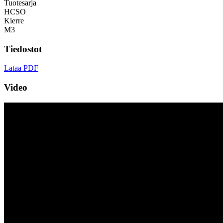
Tuotesarja
HCSO
Kierre
M3
Tiedostot
Lataa PDF
Video