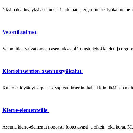
Yksi painallus, yksi asennus. Tehokkaat ja ergonomiset työkalumme te
Vetoniittaimet
Vetoniittien vaivattomaan asennukseen! Tutustu tehokkaiden ja ergonom
Kierreinserttien asennustyökalut
Kun olet löytänyt tarpeisiisi sopivan insertin, haluat kiinnittää sen ma
Kierre-elementeille
Asenna kierre-elementit nopeasti, luotettavasti ja oikein joka kerta. Mei