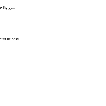
 löytyy...
it helposti....