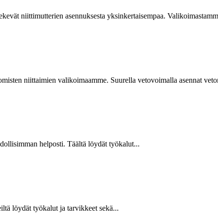
kevät niittimutterien asennuksesta yksinkertaisempaa. Valikoimastamme
isten niittaimien valikoimaamme. Suurella vetovoimalla asennat vetoniit
hdollisimman helposti. Täältä löydät työkalut...
ltä löydät työkalut ja tarvikkeet sekä...