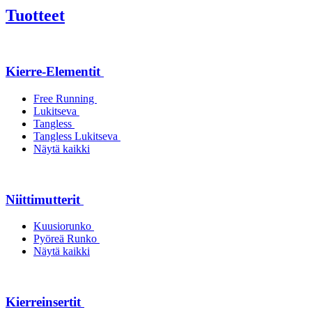
Tuotteet
Kierre-Elementit
Free Running
Lukitseva
Tangless
Tangless Lukitseva
Näytä kaikki
Niittimutterit
Kuusiorunko
Pyöreä Runko
Näytä kaikki
Kierreinsertit