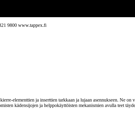
321 9800
www.tappex.fi
ierre-elementtien ja inserttien tarkkaan ja lujaan asennukseen. Ne on va
omisten kädensijojen ja helppokäyttöisten mekanismien avulla teet täyde