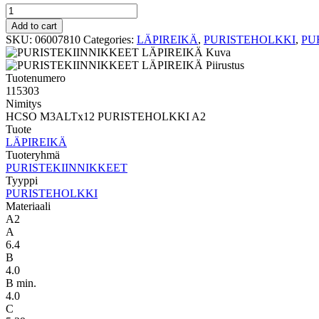
PURISTEHOLKKI
LÄPIREIKÄ
Add to cart
HCSO
SKU:
06007810
Categories:
LÄPIREIKÄ
,
PURISTEHOLKKI
,
PU
M3ALTx12
PURISTEHOLKKI
A2
Tuotenumero
quantity
115303
Nimitys
HCSO M3ALTx12 PURISTEHOLKKI A2
Tuote
LÄPIREIKÄ
Tuoteryhmä
PURISTEKIINNIKKEET
Tyyppi
PURISTEHOLKKI
Materiaali
A2
A
6.4
B
4.0
B min.
4.0
C