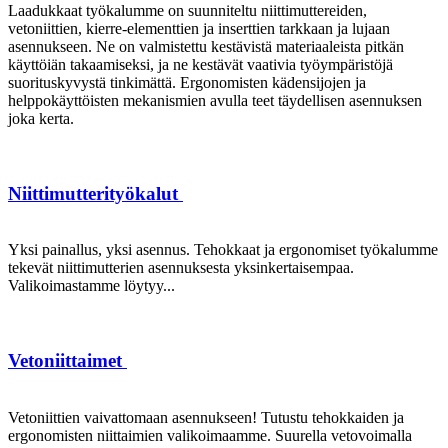
Laadukkaat työkalumme on suunniteltu niittimuttereiden,
vetoniittien, kierre-elementtien ja inserttien tarkkaan ja lujaan
asennukseen. Ne on valmistettu kestävistä materiaaleista pitkän
käyttöiän takaamiseksi, ja ne kestävät vaativia työympäristöjä
suorituskyvystä tinkimättä. Ergonomisten kädensijojen ja
helppokäyttöisten mekanismien avulla teet täydellisen asennuksen
joka kerta.
Niittimutterityökalut
Yksi painallus, yksi asennus. Tehokkaat ja ergonomiset työkalumme
tekevät niittimutterien asennuksesta yksinkertaisempaa.
Valikoimastamme löytyy...
Vetoniittaimet
Vetoniittien vaivattomaan asennukseen! Tutustu tehokkaiden ja
ergonomisten niittaimien valikoimaamme. Suurella vetovoimalla