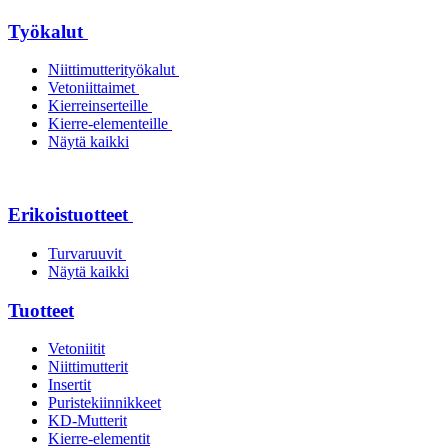
Työkalut
Niittimutterityökalut
Vetoniittaimet
Kierreinserteille
Kierre-elementeille
Näytä kaikki
Erikoistuotteet
Turvaruuvit
Näytä kaikki
Tuotteet
Vetoniitit
Niittimutterit
Insertit
Puristekiinnikkeet
KD-Mutterit
Kierre-elementit