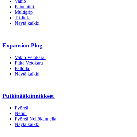
Vakio
Paineniitti
Multigrip
Tri-link
Näytä kaikki
Expansion Plug
Vakio Vetokara
Pitkä Vetokara
Pallolla
Näytä kaikki
Putkipääkiinnikkeet
Pyöreä
Neliö
Pyöreä Neliökannella
Näytä kaikki