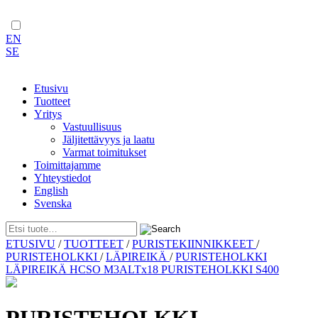
EN
SE
Etusivu
Tuotteet
Yritys
Vastuullisuus
Jäljitettävyys ja laatu
Varmat toimitukset
Toimittajamme
Yhteystiedot
English
Svenska
Skip
ETUSIVU
/
TUOTTEET
/
PURISTEKIINNIKKEET
/
to
PURISTEHOLKKI
/
LÄPIREIKÄ
/
PURISTEHOLKKI
content
LÄPIREIKÄ HCSO M3ALTx18 PURISTEHOLKKI S400