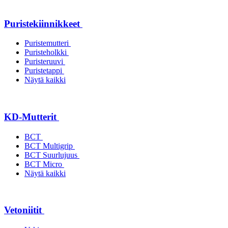
Puristekiinnikkeet
Puristemutteri
Puristeholkki
Puristeruuvi
Puristetappi
Näytä kaikki
KD-Mutterit
BCT
BCT Multigrip
BCT Suurlujuus
BCT Micro
Näytä kaikki
Vetoniitit