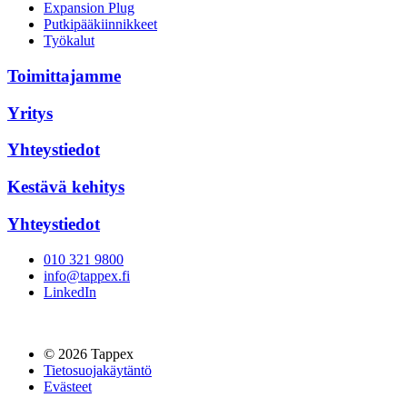
Expansion Plug
Putkipääkiinnikkeet
Työkalut
Toimittajamme
Yritys
Yhteystiedot
Kestävä kehitys
Yhteystiedot
010 321 9800
info@tappex.fi
LinkedIn
© 2026 Tappex
Tietosuojakäytäntö
Evästeet