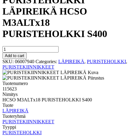
PURISTEHOLKKI
LÄPIREIKÄ HCSO
M3ALTx18
PURISTEHOLKKI S400
PURISTEHOLKKI
LÄPIREIKÄ
Add to cart
HCSO
SKU:
06007940
Categories:
LÄPIREIKÄ
,
PURISTEHOLKKI
,
M3ALTx18
PURISTEKIINNIKKEET
PURISTEHOLKKI
S400
quantity
Tuotenumero
115623
Nimitys
HCSO M3ALTx18 PURISTEHOLKKI S400
Tuote
LÄPIREIKÄ
Tuoteryhmä
PURISTEKIINNIKKEET
Tyyppi
PURISTEHOLKKI