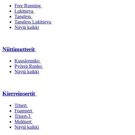
Free Running
Lukitseva
Tangless
Tangless Lukitseva
Näytä kaikki
Niittimutterit
Kuusiorunko
Pyöreä Runko
Näytä kaikki
Kierreinsertit
Trisert
Foamsert
Trisert-3
Multisert
Näytä kaikki