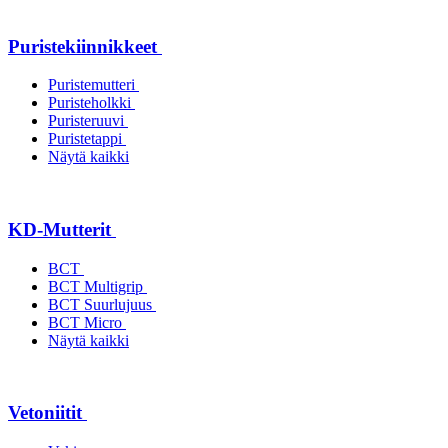
Puristekiinnikkeet
Puristemutteri
Puristeholkki
Puristeruuvi
Puristetappi
Näytä kaikki
KD-Mutterit
BCT
BCT Multigrip
BCT Suurlujuus
BCT Micro
Näytä kaikki
Vetoniitit