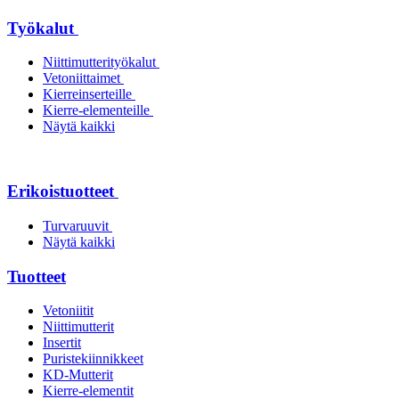
Työkalut
Niittimutterityökalut
Vetoniittaimet
Kierreinserteille
Kierre-elementeille
Näytä kaikki
Erikoistuotteet
Turvaruuvit
Näytä kaikki
Tuotteet
Vetoniitit
Niittimutterit
Insertit
Puristekiinnikkeet
KD-Mutterit
Kierre-elementit