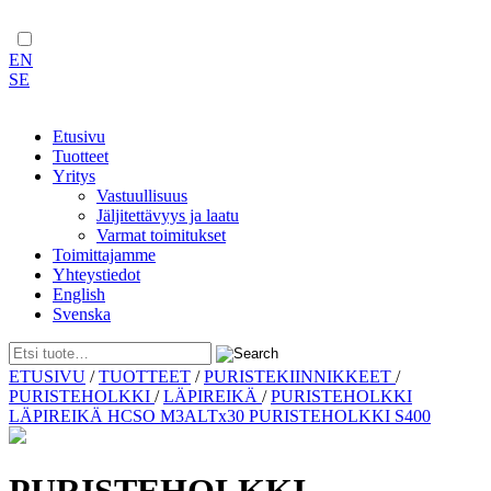
EN
SE
Etusivu
Tuotteet
Yritys
Vastuullisuus
Jäljitettävyys ja laatu
Varmat toimitukset
Toimittajamme
Yhteystiedot
English
Svenska
Skip
ETUSIVU
/
TUOTTEET
/
PURISTEKIINNIKKEET
/
to
PURISTEHOLKKI
/
LÄPIREIKÄ
/
PURISTEHOLKKI
content
LÄPIREIKÄ HCSO M3ALTx30 PURISTEHOLKKI S400