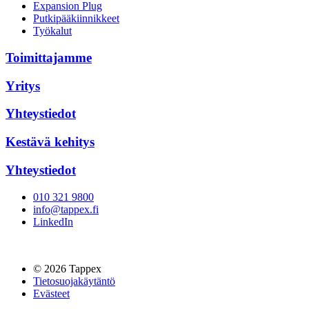
Expansion Plug
Putkipääkiinnikkeet
Työkalut
Toimittajamme
Yritys
Yhteystiedot
Kestävä kehitys
Yhteystiedot
010 321 9800
info@tappex.fi
LinkedIn
© 2026 Tappex
Tietosuojakäytäntö
Evästeet