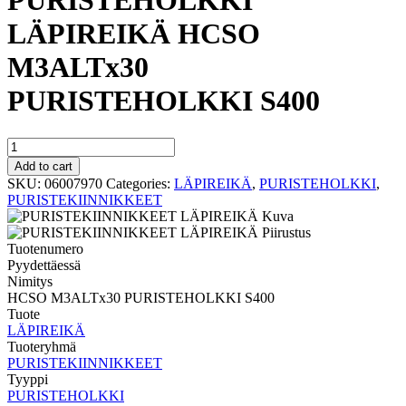
PURISTEHOLKKI
LÄPIREIKÄ HCSO
M3ALTx30
PURISTEHOLKKI S400
PURISTEHOLKKI
LÄPIREIKÄ
Add to cart
HCSO
SKU:
06007970
Categories:
LÄPIREIKÄ
,
PURISTEHOLKKI
,
M3ALTx30
PURISTEKIINNIKKEET
PURISTEHOLKKI
S400
quantity
Tuotenumero
Pyydettäessä
Nimitys
HCSO M3ALTx30 PURISTEHOLKKI S400
Tuote
LÄPIREIKÄ
Tuoteryhmä
PURISTEKIINNIKKEET
Tyyppi
PURISTEHOLKKI