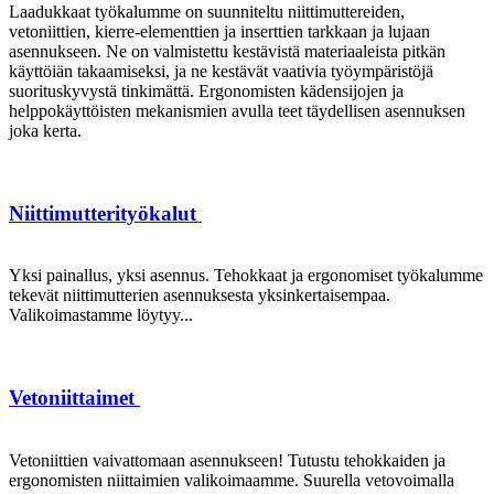
Laadukkaat työkalumme on suunniteltu niittimuttereiden,
vetoniittien, kierre-elementtien ja inserttien tarkkaan ja lujaan
asennukseen. Ne on valmistettu kestävistä materiaaleista pitkän
käyttöiän takaamiseksi, ja ne kestävät vaativia työympäristöjä
suorituskyvystä tinkimättä. Ergonomisten kädensijojen ja
helppokäyttöisten mekanismien avulla teet täydellisen asennuksen
joka kerta.
Niittimutterityökalut
Yksi painallus, yksi asennus. Tehokkaat ja ergonomiset työkalumme
tekevät niittimutterien asennuksesta yksinkertaisempaa.
Valikoimastamme löytyy...
Vetoniittaimet
Vetoniittien vaivattomaan asennukseen! Tutustu tehokkaiden ja
ergonomisten niittaimien valikoimaamme. Suurella vetovoimalla