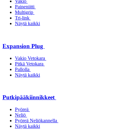
Vakio
Paineniitti
Multigrip
Tri-link
Näytä kaikki
Expansion Plug
Vakio Vetokara
Pitkä Vetokara
Pallolla
Näytä kaikki
Putkipääkiinnikkeet
Pyöreä
Neliö
Pyöreä Neliökannella
Näytä kaikki