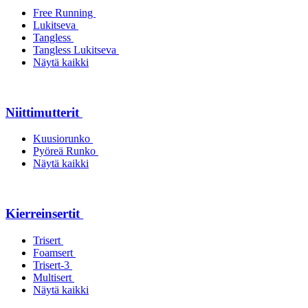
Free Running
Lukitseva
Tangless
Tangless Lukitseva
Näytä kaikki
Niittimutterit
Kuusiorunko
Pyöreä Runko
Näytä kaikki
Kierreinsertit
Trisert
Foamsert
Trisert-3
Multisert
Näytä kaikki