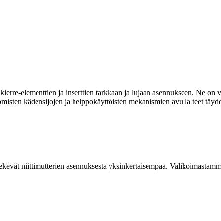
ierre-elementtien ja inserttien tarkkaan ja lujaan asennukseen. Ne on va
omisten kädensijojen ja helppokäyttöisten mekanismien avulla teet täyde
kevät niittimutterien asennuksesta yksinkertaisempaa. Valikoimastamme