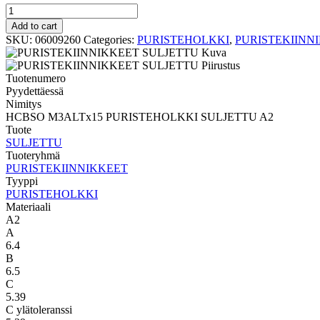
PURISTEHOLKKI
SULJETTU
Add to cart
HCBSO
SKU:
06009260
Categories:
PURISTEHOLKKI
,
PURISTEKIINN
M3ALTx15
PURISTEHOLKKI
SULJETTU
Tuotenumero
A2
Pyydettäessä
quantity
Nimitys
HCBSO M3ALTx15 PURISTEHOLKKI SULJETTU A2
Tuote
SULJETTU
Tuoteryhmä
PURISTEKIINNIKKEET
Tyyppi
PURISTEHOLKKI
Materiaali
A2
A
6.4
B
6.5
C
5.39
C ylätoleranssi