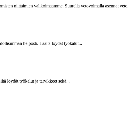
isten niittaimien valikoimaamme. Suurella vetovoimalla asennat vetoniit
hdollisimman helposti. Täältä löydät työkalut...
ltä löydät työkalut ja tarvikkeet sekä...