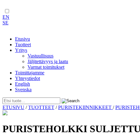
EN
SE
Etusivu
Tuotteet
Yritys
Vastuullisuus
Jäljitettävyys ja laatu
Varmat toimitukset
Toimittajamme
Yhteystiedot
English
Svenska
Skip
ETUSIVU
/
TUOTTEET
/
PURISTEKIINNIKKEET
/
PURISTE
to
content
PURISTEHOLKKI SULJETTU