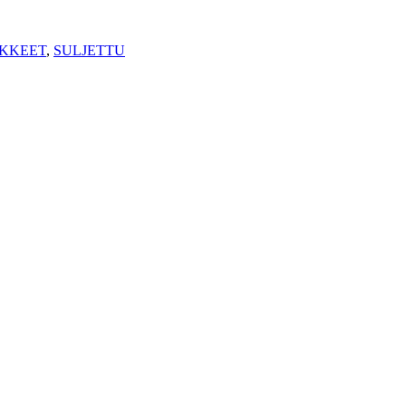
IKKEET
,
SULJETTU