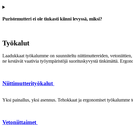
Puristemutteri ei ole tiukasti kiinni levyssä, miksi?
Työkalut
Laadukkaat työkalumme on suunniteltu niittimuttereiden, vetoniittien, k
ne kestävät vaativia työympäristöjä suorituskyvystä tinkimättä. Ergon
Niittimutterityökalut
Yksi painallus, yksi asennus. Tehokkaat ja ergonomiset työkalumme te
Vetoniittaimet