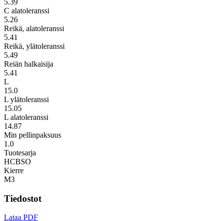
5.39
C alatoleranssi
5.26
Reikä, alatoleranssi
5.41
Reikä, ylätoleranssi
5.49
Reiän halkaisija
5.41
L
15.0
L ylätoleranssi
15.05
L alatoleranssi
14.87
Min pellinpaksuus
1.0
Tuotesarja
HCBSO
Kierre
M3
Tiedostot
Lataa PDF