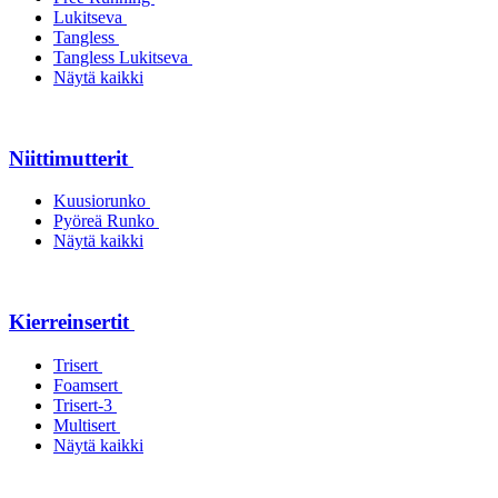
Lukitseva
Tangless
Tangless Lukitseva
Näytä kaikki
Niittimutterit
Kuusiorunko
Pyöreä Runko
Näytä kaikki
Kierreinsertit
Trisert
Foamsert
Trisert-3
Multisert
Näytä kaikki