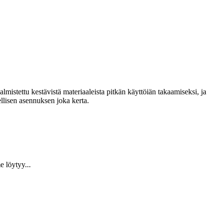
lmistettu kestävistä materiaaleista pitkän käyttöiän takaamiseksi, ja
llisen asennuksen joka kerta.
 löytyy...