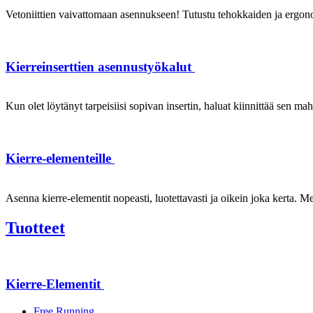
Vetoniittien vaivattomaan asennukseen! Tutustu tehokkaiden ja ergonom
Kierreinserttien asennustyökalut
Kun olet löytänyt tarpeisiisi sopivan insertin, haluat kiinnittää sen ma
Kierre-elementeille
Asenna kierre-elementit nopeasti, luotettavasti ja oikein joka kerta. Mei
Tuotteet
Kierre-Elementit
Free Running