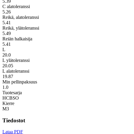
5.39
C alatoleranssi
5.26
Reikä, alatoleranssi
5.41
Reikä, ylätoleranssi
5.49
Reiän halkaisija
5.41
L
20.0
L ylätoleranssi
20.05
L alatoleranssi
19.87
Min pellinpaksuus
1.0
Tuotesarja
HCBSO
Kierre
M3
Tiedostot
Lataa PDF