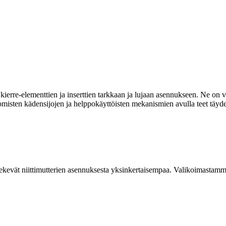
ierre-elementtien ja inserttien tarkkaan ja lujaan asennukseen. Ne on va
omisten kädensijojen ja helppokäyttöisten mekanismien avulla teet täyde
kevät niittimutterien asennuksesta yksinkertaisempaa. Valikoimastamme