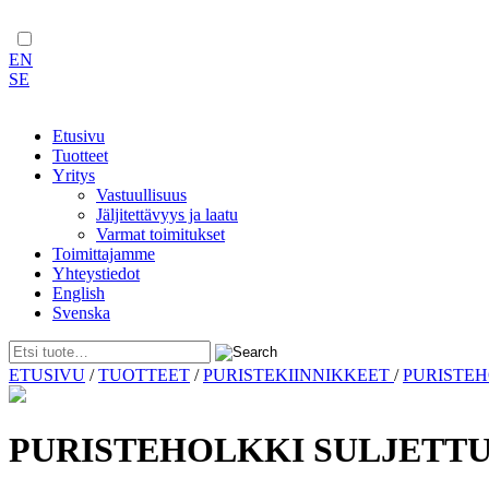
EN
SE
Etusivu
Tuotteet
Yritys
Vastuullisuus
Jäljitettävyys ja laatu
Varmat toimitukset
Toimittajamme
Yhteystiedot
English
Svenska
Skip
ETUSIVU
/
TUOTTEET
/
PURISTEKIINNIKKEET
/
PURISTE
to
content
PURISTEHOLKKI SULJETTU