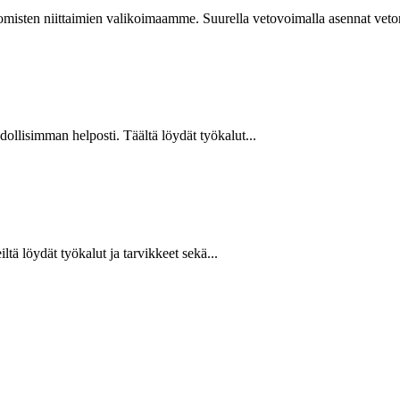
isten niittaimien valikoimaamme. Suurella vetovoimalla asennat vetoniit
hdollisimman helposti. Täältä löydät työkalut...
ltä löydät työkalut ja tarvikkeet sekä...