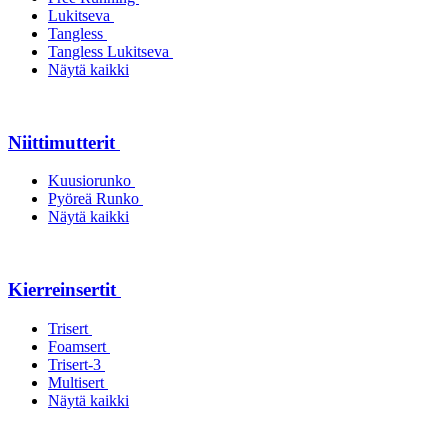
Lukitseva
Tangless
Tangless Lukitseva
Näytä kaikki
Niittimutterit
Kuusiorunko
Pyöreä Runko
Näytä kaikki
Kierreinsertit
Trisert
Foamsert
Trisert-3
Multisert
Näytä kaikki