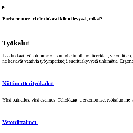
Puristemutteri ei ole tiukasti kiinni levyssä, miksi?
Työkalut
Laadukkaat työkalumme on suunniteltu niittimuttereiden, vetoniittien, k
ne kestävät vaativia työympäristöjä suorituskyvystä tinkimättä. Ergon
Niittimutterityökalut
Yksi painallus, yksi asennus. Tehokkaat ja ergonomiset työkalumme te
Vetoniittaimet