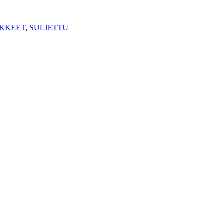
IKKEET
,
SULJETTU