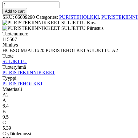
PURISTEHOLKKI
SULJETTU
Add to cart
HCBSO
SKU:
06009290
Categories:
PURISTEHOLKKI
,
PURISTEKIINN
M3ALTx20
PURISTEHOLKKI
SULJETTU
Tuotenumero
A2
115507
quantity
Nimitys
HCBSO M3ALTx20 PURISTEHOLKKI SULJETTU A2
Tuote
SULJETTU
Tuoteryhmä
PURISTEKIINNIKKEET
Tyyppi
PURISTEHOLKKI
Materiaali
A2
A
6.4
B
9.5
C
5.39
C ylätoleranssi