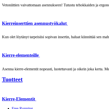
Vetoniittien vaivattomaan asennukseen! Tutustu tehokkaiden ja ergonom
Kierreinserttien asennustyökalut
Kun olet löytänyt tarpeisiisi sopivan insertin, haluat kiinnittää sen ma
Kierre-elementeille
Asenna kierre-elementit nopeasti, luotettavasti ja oikein joka kerta. Mei
Tuotteet
Kierre-Elementit
Free Running