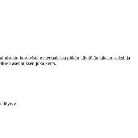
lmistettu kestävistä materiaaleista pitkän käyttöiän takaamiseksi, ja
llisen asennuksen joka kerta.
 löytyy...