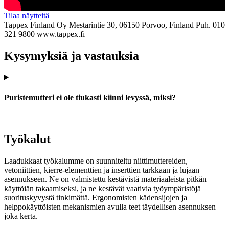
Tilaa näytteitä
Tappex Finland Oy
Mestarintie 30, 06150 Porvoo, Finland
Puh. 010
321 9800
www.tappex.fi
Kysymyksiä ja vastauksia
Puristemutteri ei ole tiukasti kiinni levyssä, miksi?
Työkalut
Laadukkaat työkalumme on suunniteltu niittimuttereiden,
vetoniittien, kierre-elementtien ja inserttien tarkkaan ja lujaan
asennukseen. Ne on valmistettu kestävistä materiaaleista pitkän
käyttöiän takaamiseksi, ja ne kestävät vaativia työympäristöjä
suorituskyvystä tinkimättä. Ergonomisten kädensijojen ja
helppokäyttöisten mekanismien avulla teet täydellisen asennuksen
joka kerta.