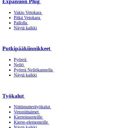
Expansion Plug
Vakio Vetokara
Pitkä Vetokara
Pallolla
Näytä kaikki
Putkipääkiinnikkeet
Pyöreä
Neliö
Pyöreä Neliökannella
Näytä kaikki
Työkalut
Niittimutterityökalut
Vetoniittaimet
Kierreinserteille
Kierre-elementeille
Näytä kaikki