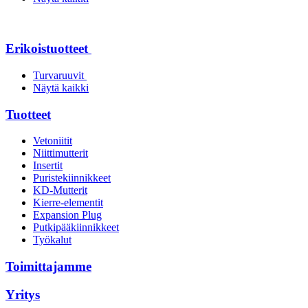
Erikoistuotteet
Turvaruuvit
Näytä kaikki
Tuotteet
Vetoniitit
Niittimutterit
Insertit
Puristekiinnikkeet
KD-Mutterit
Kierre-elementit
Expansion Plug
Putkipääkiinnikkeet
Työkalut
Toimittajamme
Yritys