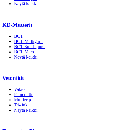
Näytä kaikki
KD-Mutterit
BCT
BCT Multigrip
BCT Suurlujuus
BCT Micro
Näytä kaikki
Vetoniitit
Vakio
Paineniitti
Multigrip
Tri-link
Näytä kaikki