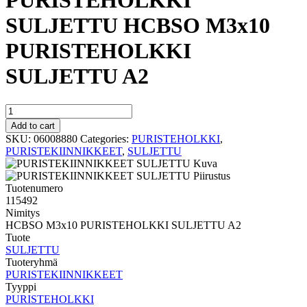
PURISTEHOLKKI
SULJETTU HCBSO M3x10
PURISTEHOLKKI
SULJETTU A2
PURISTEHOLKKI
SULJETTU
Add to cart
HCBSO
SKU:
06008880
Categories:
PURISTEHOLKKI
,
M3x10
PURISTEKIINNIKKEET
,
SULJETTU
PURISTEHOLKKI
SULJETTU
A2
Tuotenumero
quantity
115492
Nimitys
HCBSO M3x10 PURISTEHOLKKI SULJETTU A2
Tuote
SULJETTU
Tuoteryhmä
PURISTEKIINNIKKEET
Tyyppi
PURISTEHOLKKI