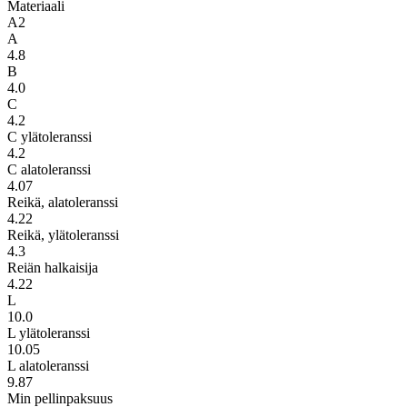
Materiaali
A2
A
4.8
B
4.0
C
4.2
C ylätoleranssi
4.2
C alatoleranssi
4.07
Reikä, alatoleranssi
4.22
Reikä, ylätoleranssi
4.3
Reiän halkaisija
4.22
L
10.0
L ylätoleranssi
10.05
L alatoleranssi
9.87
Min pellinpaksuus