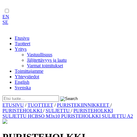
EN
SE
Etusivu
Tuotteet
Yritys
Vastuullisuus
Jäljitettävyys ja laatu
Varmat toimitukset
Toimittajamme
Yhteystiedot
English
Svenska
Skip
ETUSIVU
/
TUOTTEET
/
PURISTEKIINNIKKEET
/
to
PURISTEHOLKKI
/
SULJETTU
/
PURISTEHOLKKI
content
SULJETTU HCBSO M3x10 PURISTEHOLKKI SULJETTU A2