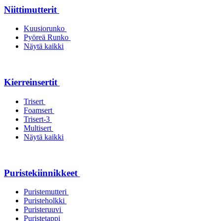
Niittimutterit
Kuusiorunko
Pyöreä Runko
Näytä kaikki
Kierreinsertit
Trisert
Foamsert
Trisert-3
Multisert
Näytä kaikki
Puristekiinnikkeet
Puristemutteri
Puristeholkki
Puristeruuvi
Puristetappi