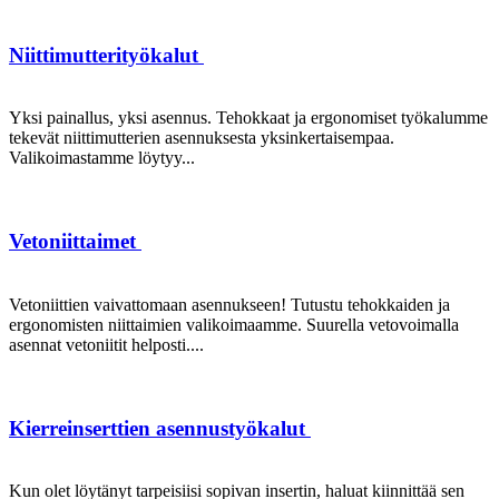
Niittimutterityökalut
Yksi painallus, yksi asennus. Tehokkaat ja ergonomiset työkalumme
tekevät niittimutterien asennuksesta yksinkertaisempaa.
Valikoimastamme löytyy...
Vetoniittaimet
Vetoniittien vaivattomaan asennukseen! Tutustu tehokkaiden ja
ergonomisten niittaimien valikoimaamme. Suurella vetovoimalla
asennat vetoniitit helposti....
Kierreinserttien asennustyökalut
Kun olet löytänyt tarpeisiisi sopivan insertin, haluat kiinnittää sen