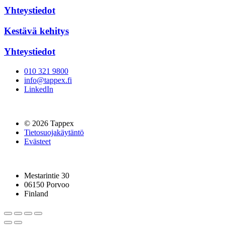
Yhteystiedot
Kestävä kehitys
Yhteystiedot
010 321 9800
info@tappex.fi
LinkedIn
© 2026 Tappex
Tietosuojakäytäntö
Evästeet
Mestarintie 30
06150 Porvoo
Finland