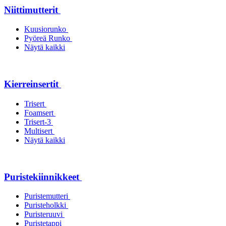
Niittimutterit
Kuusiorunko
Pyöreä Runko
Näytä kaikki
Kierreinsertit
Trisert
Foamsert
Trisert-3
Multisert
Näytä kaikki
Puristekiinnikkeet
Puristemutteri
Puristeholkki
Puristeruuvi
Puristetappi