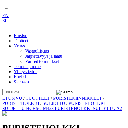
EN
SE
Etusivu
Tuotteet
Yritys
Vastuullisuus
Jäljitettävyys ja laatu
Varmat toimitukset
Toimittajamme
Yhteystiedot
English
Svenska
Skip
ETUSIVU
/
TUOTTEET
/
PURISTEKIINNIKKEET
/
to
PURISTEHOLKKI
/
SULJETTU
/
PURISTEHOLKKI
content
SULJETTU HCBSO M3x8 PURISTEHOLKKI SULJETTU A2