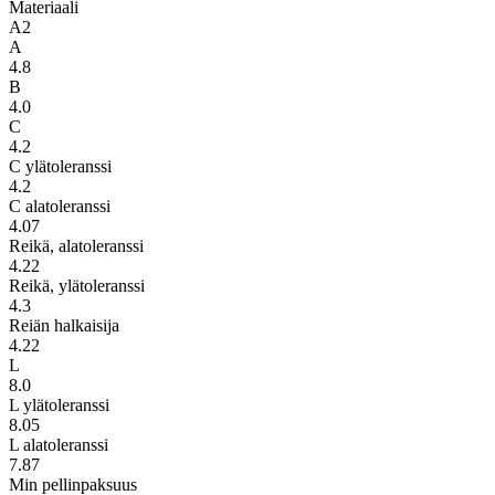
Materiaali
A2
A
4.8
B
4.0
C
4.2
C ylätoleranssi
4.2
C alatoleranssi
4.07
Reikä, alatoleranssi
4.22
Reikä, ylätoleranssi
4.3
Reiän halkaisija
4.22
L
8.0
L ylätoleranssi
8.05
L alatoleranssi
7.87
Min pellinpaksuus