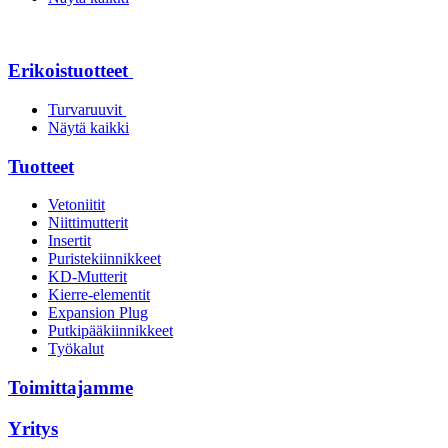
Erikoistuotteet
Turvaruuvit
Näytä kaikki
Tuotteet
Vetoniitit
Niittimutterit
Insertit
Puristekiinnikkeet
KD-Mutterit
Kierre-elementit
Expansion Plug
Putkipääkiinnikkeet
Työkalut
Toimittajamme
Yritys