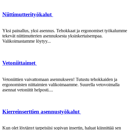
Niittimutterityökalut
Yksi painallus, yksi asennus. Tehokkaat ja ergonomiset työkalumme
tekevät niittimutterien asennuksesta yksinkertaisempaa.
Valikoimastamme löytyy...
Vetoniittaimet
Vetoniittien vaivattomaan asennukseen! Tutustu tehokkaiden ja
ergonomisten niittaimien valikoimaamme. Suurella vetovoimalla
asennat vetoniitit helposti....
Kierreinserttien asennustyökalut
Kun olet löytänyt tarpeisiisi sopivan insertin, haluat kiinnittää sen