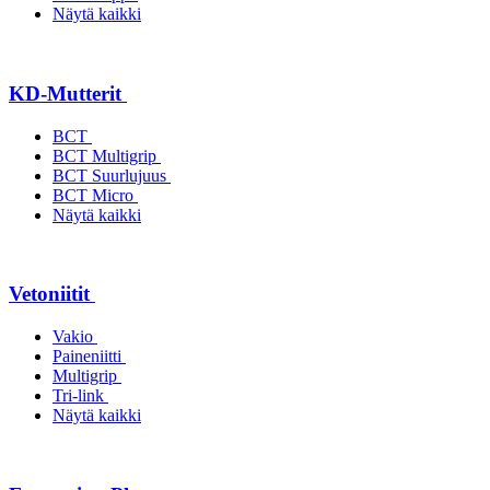
Näytä kaikki
KD-Mutterit
BCT
BCT Multigrip
BCT Suurlujuus
BCT Micro
Näytä kaikki
Vetoniitit
Vakio
Paineniitti
Multigrip
Tri-link
Näytä kaikki