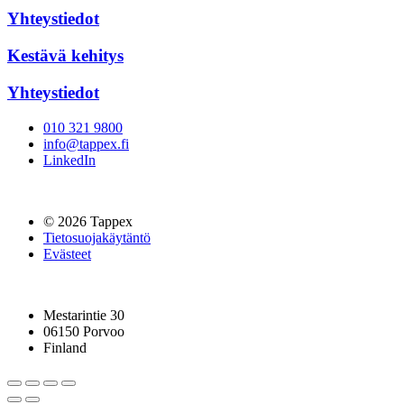
Yhteystiedot
Kestävä kehitys
Yhteystiedot
010 321 9800
info@tappex.fi
LinkedIn
© 2026 Tappex
Tietosuojakäytäntö
Evästeet
Mestarintie 30
06150 Porvoo
Finland