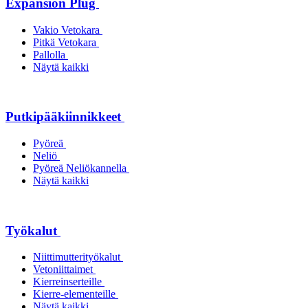
Expansion Plug
Vakio Vetokara
Pitkä Vetokara
Pallolla
Näytä kaikki
Putkipääkiinnikkeet
Pyöreä
Neliö
Pyöreä Neliökannella
Näytä kaikki
Työkalut
Niittimutterityökalut
Vetoniittaimet
Kierreinserteille
Kierre-elementeille
Näytä kaikki