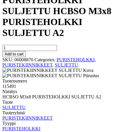
PURISTEHOLKKI
SULJETTU HCBSO M3x8
PURISTEHOLKKI
SULJETTU A2
PURISTEHOLKKI
SULJETTU
Add to cart
HCBSO
SKU:
06008870
Categories:
PURISTEHOLKKI
,
M3x8
PURISTEKIINNIKKEET
,
SULJETTU
PURISTEHOLKKI
SULJETTU
A2
Tuotenumero
quantity
115491
Nimitys
HCBSO M3x8 PURISTEHOLKKI SULJETTU A2
Tuote
SULJETTU
Tuoteryhmä
PURISTEKIINNIKKEET
Tyyppi
PURISTEHOLKKI