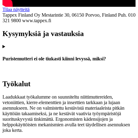
Tilaa näytteitä
Tappex Finland Oy
Mestarintie 30, 06150 Porvoo, Finland
Puh. 010
321 9800
www.tappex.fi
Kysymyksiä ja vastauksia
Puristemutteri ei ole tiukasti kiinni levyssä, miksi?
Työkalut
Laadukkaat työkalumme on suunniteltu niittimuttereiden,
vetoniittien, kierre-elementtien ja inserttien tarkkaan ja lujaan
asennukseen. Ne on valmistettu kestävistä materiaaleista pitkän
käyttöiän takaamiseksi, ja ne kestävät vaativia työympäristöjä
suorituskyvystä tinkimättä. Ergonomisten kädensijojen ja
helppokäyttöisten mekanismien avulla teet täydellisen asennuksen
joka kerta.