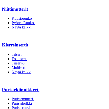
Niittimutterit
Kuusiorunko
Pyöreä Runko
Näytä kaikki
Kierreinsertit
Trisert
Foamsert
Trisert-3
Multisert
Näytä kaikki
Puristekiinnikkeet
Puristemutteri
Puristeholkki
Puristeruuvi