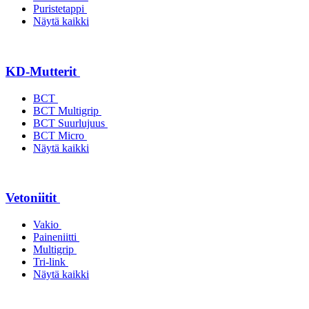
Puristetappi
Näytä kaikki
KD-Mutterit
BCT
BCT Multigrip
BCT Suurlujuus
BCT Micro
Näytä kaikki
Vetoniitit
Vakio
Paineniitti
Multigrip
Tri-link
Näytä kaikki