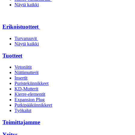
Näytä kaikki
Erikoistuotteet
Turvaruuvit
Näytä kaikki
Tuotteet
Vetoniitit
Niittimutterit
Insertit
Puristekiinnikkeet
KD-Mutterit
Kierre-elementit
Expansion Plug
Putkipääkiinnikkeet
Työkalut
Toimittajamme
Yritys