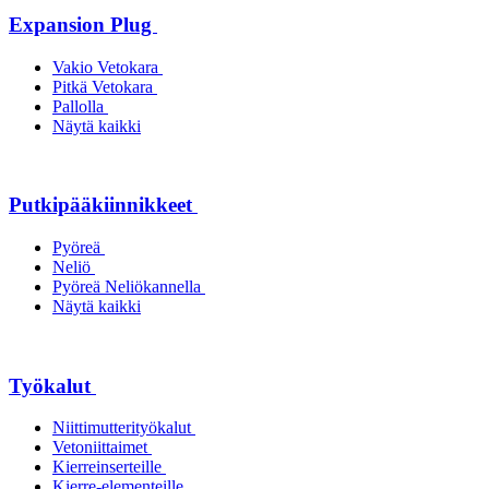
Expansion Plug
Vakio Vetokara
Pitkä Vetokara
Pallolla
Näytä kaikki
Putkipääkiinnikkeet
Pyöreä
Neliö
Pyöreä Neliökannella
Näytä kaikki
Työkalut
Niittimutterityökalut
Vetoniittaimet
Kierreinserteille
Kierre-elementeille