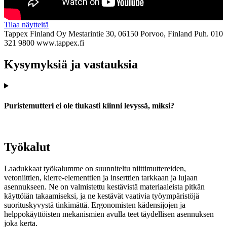
Tilaa näytteitä
Tappex Finland Oy
Mestarintie 30, 06150 Porvoo, Finland
Puh. 010
321 9800
www.tappex.fi
Kysymyksiä ja vastauksia
Puristemutteri ei ole tiukasti kiinni levyssä, miksi?
Työkalut
Laadukkaat työkalumme on suunniteltu niittimuttereiden,
vetoniittien, kierre-elementtien ja inserttien tarkkaan ja lujaan
asennukseen. Ne on valmistettu kestävistä materiaaleista pitkän
käyttöiän takaamiseksi, ja ne kestävät vaativia työympäristöjä
suorituskyvystä tinkimättä. Ergonomisten kädensijojen ja
helppokäyttöisten mekanismien avulla teet täydellisen asennuksen
joka kerta.