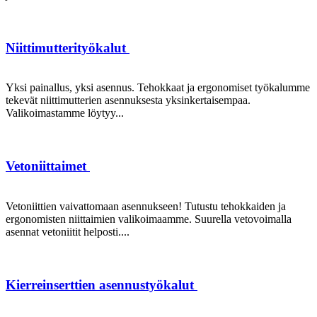
Niittimutterityökalut
Yksi painallus, yksi asennus. Tehokkaat ja ergonomiset työkalumme
tekevät niittimutterien asennuksesta yksinkertaisempaa.
Valikoimastamme löytyy...
Vetoniittaimet
Vetoniittien vaivattomaan asennukseen! Tutustu tehokkaiden ja
ergonomisten niittaimien valikoimaamme. Suurella vetovoimalla
asennat vetoniitit helposti....
Kierreinserttien asennustyökalut