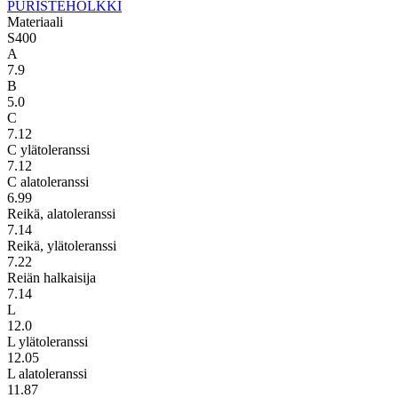
PURISTEHOLKKI
Materiaali
S400
A
7.9
B
5.0
C
7.12
C ylätoleranssi
7.12
C alatoleranssi
6.99
Reikä, alatoleranssi
7.14
Reikä, ylätoleranssi
7.22
Reiän halkaisija
7.14
L
12.0
L ylätoleranssi
12.05
L alatoleranssi
11.87