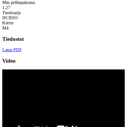
Min pellinpaksuus
1.27
Tuotesarja
HCBSO
Kierre
M4
Tiedostot
Lataa PDF
Video