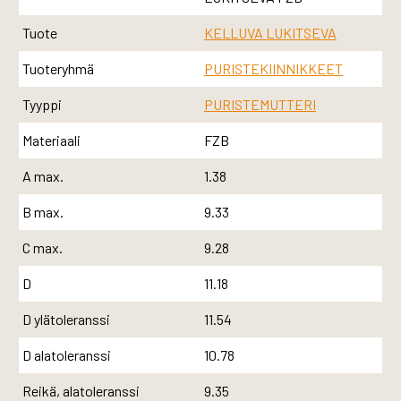
Tuote
KELLUVA LUKITSEVA
Tuoteryhmä
PURISTEKIINNIKKEET
Tyyppi
PURISTEMUTTERI
Materiaali
FZB
A max.
1.38
B max.
9.33
C max.
9.28
D
11.18
D ylätoleranssi
11.54
D alatoleranssi
10.78
Reikä, alatoleranssi
9.35