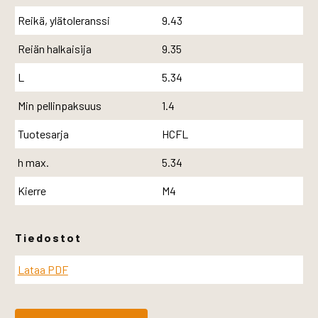
Reikä, ylätoleranssi
9.43
Reiän halkaisija
9.35
L
5.34
Min pellinpaksuus
1.4
Tuotesarja
HCFL
h max.
5.34
Kierre
M4
Tiedostot
Lataa PDF