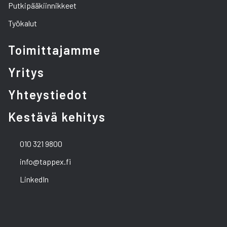
Putkipääkiinnikkeet
Työkalut
Toimittajamme
Yritys
Yhteystiedot
Kestävä kehitys
010 321 9800
info@tappex.fi
LinkedIn