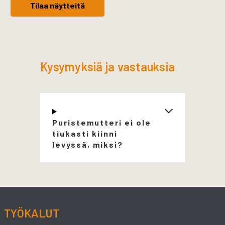
Tilaa näytteitä
Kysymyksiä ja vastauksia
Puristemutteri ei ole
tiukasti kiinni
levyssä, miksi?
TYÖKALUT