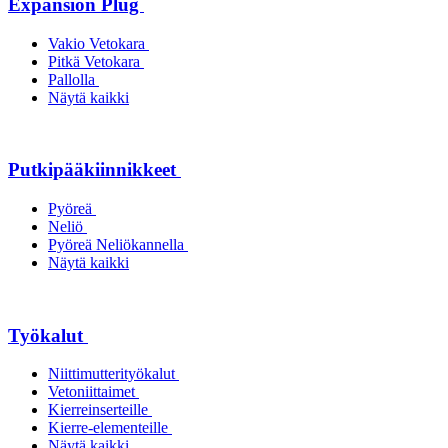
Expansion Plug
Vakio Vetokara
Pitkä Vetokara
Pallolla
Näytä kaikki
Putkipääkiinnikkeet
Pyöreä
Neliö
Pyöreä Neliökannella
Näytä kaikki
Työkalut
Niittimutterityökalut
Vetoniittaimet
Kierreinserteille
Kierre-elementeille
Näytä kaikki