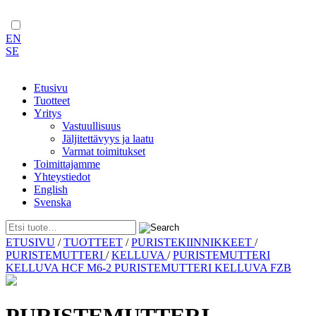
EN
SE
Etusivu
Tuotteet
Yritys
Vastuullisuus
Jäljitettävyys ja laatu
Varmat toimitukset
Toimittajamme
Yhteystiedot
English
Svenska
Skip
ETUSIVU
/
TUOTTEET
/
PURISTEKIINNIKKEET
/
to
PURISTEMUTTERI
/
KELLUVA
/
PURISTEMUTTERI
content
KELLUVA HCF M6-2 PURISTEMUTTERI KELLUVA FZB