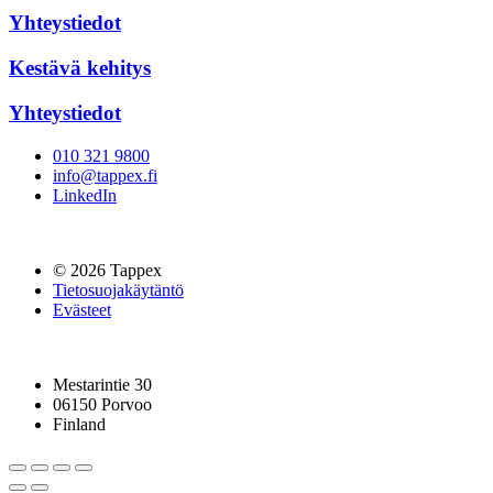
Yhteystiedot
Kestävä kehitys
Yhteystiedot
010 321 9800
info@tappex.fi
LinkedIn
© 2026 Tappex
Tietosuojakäytäntö
Evästeet
Mestarintie 30
06150 Porvoo
Finland