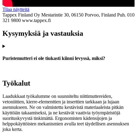
Tilaa näytteitä
Tappex Finland Oy
Mestarintie 30, 06150 Porvoo, Finland
Puh. 010
321 9800
www.tappex.fi
Kysymyksiä ja vastauksia
Puristemutteri ei ole tiukasti kiinni levyssä, miksi?
Työkalut
Laadukkaat työkalumme on suunniteltu niittimuttereiden,
vetoniittien, kierre-elementtien ja inserttien tarkkaan ja lujaan
asennukseen. Ne on valmistettu kestävistä materiaaleista pitkän
käyttöiän takaamiseksi, ja ne kestävät vaativia työympäristöjä
suorituskyvystä tinkimättä. Ergonomisten kädensijojen ja
helppokäyttöisten mekanismien avulla teet täydellisen asennuksen
joka kerta.