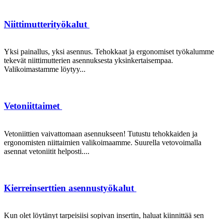
Niittimutterityökalut
Yksi painallus, yksi asennus. Tehokkaat ja ergonomiset työkalumme
tekevät niittimutterien asennuksesta yksinkertaisempaa.
Valikoimastamme löytyy...
Vetoniittaimet
Vetoniittien vaivattomaan asennukseen! Tutustu tehokkaiden ja
ergonomisten niittaimien valikoimaamme. Suurella vetovoimalla
asennat vetoniitit helposti....
Kierreinserttien asennustyökalut
Kun olet löytänyt tarpeisiisi sopivan insertin, haluat kiinnittää sen