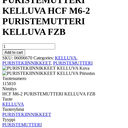
PURISTEMUTTERI
KELLUVA HCF M6-2
PURISTEMUTTERI
KELLUVA FZB
PURISTEMUTTERI
KELLUVA
Add to cart
HCF
SKU:
06006670
Categories:
KELLUVA
,
M6-
PURISTEKIINNIKKEET
,
PURISTEMUTTERI
2
PURISTEMUTTERI
KELLUVA
Tuotenumero
FZB
115810
quantity
Nimitys
HCF M6-2 PURISTEMUTTERI KELLUVA FZB
Tuote
KELLUVA
Tuoteryhmä
PURISTEKIINNIKKEET
Tyyppi
PURISTEMUTTERI