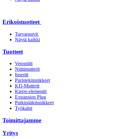
Erikoistuotteet
Turvaruuvit
Näytä kaikki
Tuotteet
Vetoniitit
Niittimutterit
Insertit
Puristekiinnikkeet
KD-Mutterit
Kierre-elementit
Expansion Plug
Putkipääkiinnikkeet
Työkalut
Toimittajamme
Yritys