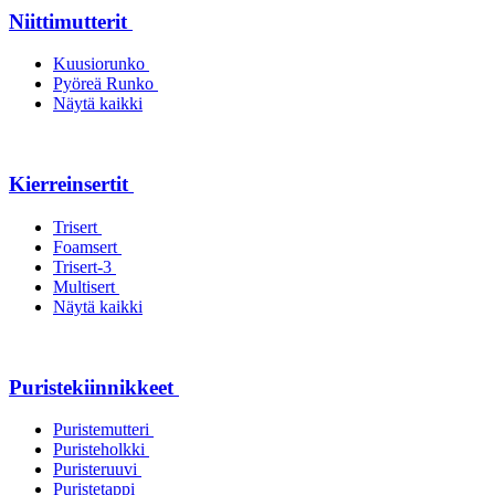
Niittimutterit
Kuusiorunko
Pyöreä Runko
Näytä kaikki
Kierreinsertit
Trisert
Foamsert
Trisert-3
Multisert
Näytä kaikki
Puristekiinnikkeet
Puristemutteri
Puristeholkki
Puristeruuvi
Puristetappi