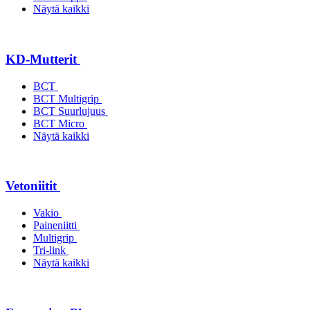
Näytä kaikki
KD-Mutterit
BCT
BCT Multigrip
BCT Suurlujuus
BCT Micro
Näytä kaikki
Vetoniitit
Vakio
Paineniitti
Multigrip
Tri-link
Näytä kaikki