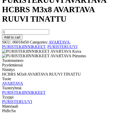
PURISTERUUVI AVARTAVA
HCBRS M3x8 AVARTAVA
RUUVI TINATTU
PURISTERUUVI
AVARTAVA
Add to cart
HCBRS
SKU:
06018450
Categories:
AVARTAVA
,
M3x8
PURISTEKIINNIKKEET
,
PURISTERUUVI
AVARTAVA
RUUVI
TINATTU
Tuotenumero
quantity
Pyydettäessä
Nimitys
HCBRS M3x8 AVARTAVA RUUVI TINATTU
Tuote
AVARTAVA
Tuoteryhmä
PURISTEKIINNIKKEET
Tyyppi
PURISTERUUVI
Materiaali
PhBr/Sn