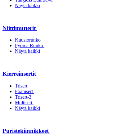
Näytä kaikki
Niittimutterit
Kuusiorunko
Pyöreä Runko
Näytä kaikki
Kierreinsertit
Trisert
Foamsert
Trisert-3
Multisert
Näytä kaikki
Puristekiinnikkeet