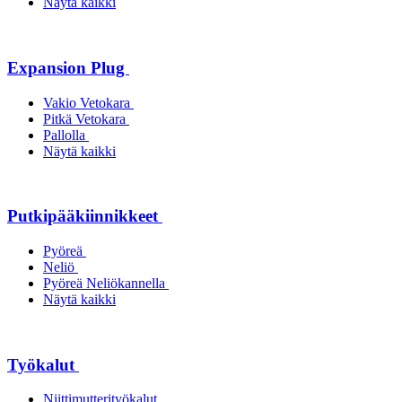
Näytä kaikki
Expansion Plug
Vakio Vetokara
Pitkä Vetokara
Pallolla
Näytä kaikki
Putkipääkiinnikkeet
Pyöreä
Neliö
Pyöreä Neliökannella
Näytä kaikki
Työkalut
Niittimutterityökalut