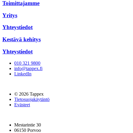
Toimittajamme
Yritys
Yhteystiedot
Kestävä kehitys
Yhteystiedot
010 321 9800
info@tappex.fi
LinkedIn
© 2026 Tappex
Tietosuojakäytäntö
Evästeet
Mestarintie 30
06150 Porvoo