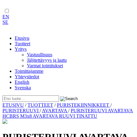
EN
SE
Etusivu
Tuotteet
Yritys
Vastuullisuus
Jäljitettävyys ja laatu
Varmat toimitukset
Toimittajamme
Yhteystiedot
English
Svenska
Skip
ETUSIVU
/
TUOTTEET
/
PURISTEKIINNIKKEET
/
to
PURISTERUUVI
/
AVARTAVA
/
PURISTERUUVI AVARTAVA
content
HCBRS M3x8 AVARTAVA RUUVI TINATTU