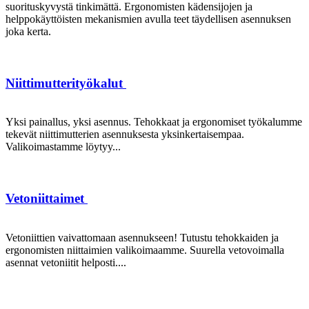
suorituskyvystä tinkimättä. Ergonomisten kädensijojen ja
helppokäyttöisten mekanismien avulla teet täydellisen asennuksen
joka kerta.
Niittimutterityökalut
Yksi painallus, yksi asennus. Tehokkaat ja ergonomiset työkalumme
tekevät niittimutterien asennuksesta yksinkertaisempaa.
Valikoimastamme löytyy...
Vetoniittaimet
Vetoniittien vaivattomaan asennukseen! Tutustu tehokkaiden ja
ergonomisten niittaimien valikoimaamme. Suurella vetovoimalla
asennat vetoniitit helposti....