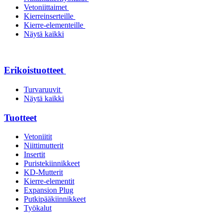
Vetoniittaimet
Kierreinserteille
Kierre-elementeille
Näytä kaikki
Erikoistuotteet
Turvaruuvit
Näytä kaikki
Tuotteet
Vetoniitit
Niittimutterit
Insertit
Puristekiinnikkeet
KD-Mutterit
Kierre-elementit
Expansion Plug
Putkipääkiinnikkeet
Työkalut