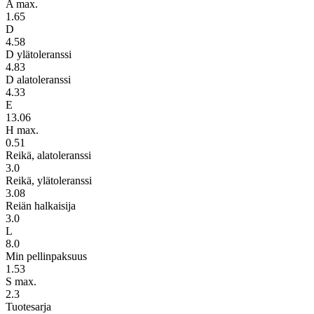
A max.
1.65
D
4.58
D ylätoleranssi
4.83
D alatoleranssi
4.33
E
13.06
H max.
0.51
Reikä, alatoleranssi
3.0
Reikä, ylätoleranssi
3.08
Reiän halkaisija
3.0
L
8.0
Min pellinpaksuus
1.53
S max.
2.3
Tuotesarja