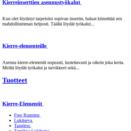
Kierreinserttien asennustyökalut
Kun olet löytänyt tarpeisiisi sopivan insertin, haluat kiinnittää sen
mahdollisimman helposti. Täältä löydät työkalut...
Kierre-elementeille
Asenna kierre-elementit nopeasti, luotettavasti ja oikein joka kerta.
Meiltä löydät työkalut ja tarvikkeet sekä...
Tuotteet
Kierre-Elementit
Free Running
Lukitseva
Tangless
Tangless Lukitseva