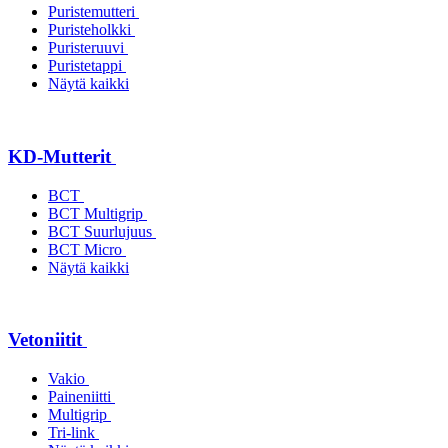
Puristemutteri
Puristeholkki
Puristeruuvi
Puristetappi
Näytä kaikki
KD-Mutterit
BCT
BCT Multigrip
BCT Suurlujuus
BCT Micro
Näytä kaikki
Vetoniitit
Vakio
Paineniitti
Multigrip
Tri-link