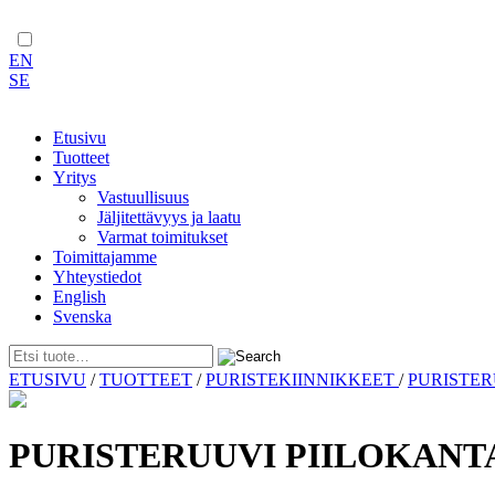
EN
SE
Etusivu
Tuotteet
Yritys
Vastuullisuus
Jäljitettävyys ja laatu
Varmat toimitukset
Toimittajamme
Yhteystiedot
English
Svenska
Skip
ETUSIVU
/
TUOTTEET
/
PURISTEKIINNIKKEET
/
PURISTE
to
content
PURISTERUUVI PIILOKANTA 