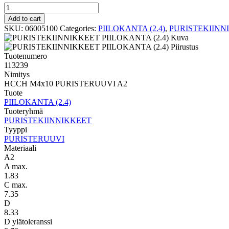
PURISTERUUVI
PIILOKANTA
Add to cart
(2.4)
SKU:
06005100
Categories:
PIILOKANTA (2.4)
,
PURISTEKIINN
HCCH
M4x10
PURISTERUUVI
Tuotenumero
A2
113239
quantity
Nimitys
HCCH M4x10 PURISTERUUVI A2
Tuote
PIILOKANTA (2.4)
Tuoteryhmä
PURISTEKIINNIKKEET
Tyyppi
PURISTERUUVI
Materiaali
A2
A max.
1.83
C max.
7.35
D
8.33
D ylätoleranssi