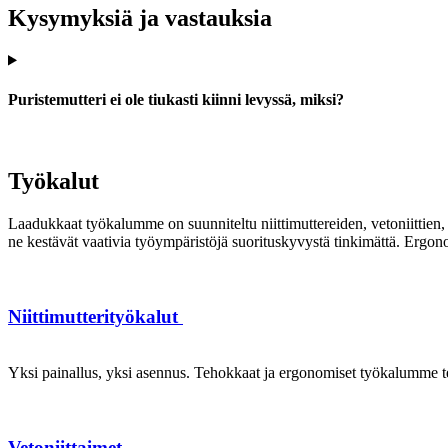
Kysymyksiä ja vastauksia
Puristemutteri ei ole tiukasti kiinni levyssä, miksi?
Työkalut
Laadukkaat työkalumme on suunniteltu niittimuttereiden, vetoniittien, k
ne kestävät vaativia työympäristöjä suorituskyvystä tinkimättä. Ergon
Niittimutterityökalut
Yksi painallus, yksi asennus. Tehokkaat ja ergonomiset työkalumme te
Vetoniittaimet