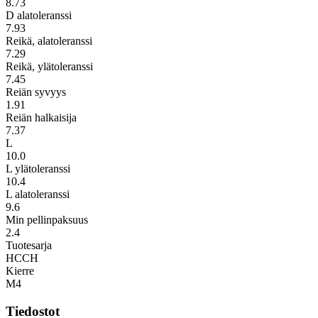
8.73
D alatoleranssi
7.93
Reikä, alatoleranssi
7.29
Reikä, ylätoleranssi
7.45
Reiän syvyys
1.91
Reiän halkaisija
7.37
L
10.0
L ylätoleranssi
10.4
L alatoleranssi
9.6
Min pellinpaksuus
2.4
Tuotesarja
HCCH
Kierre
M4
Tiedostot