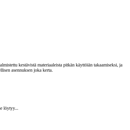
lmistettu kestävistä materiaaleista pitkän käyttöiän takaamiseksi, ja
llisen asennuksen joka kerta.
 löytyy...