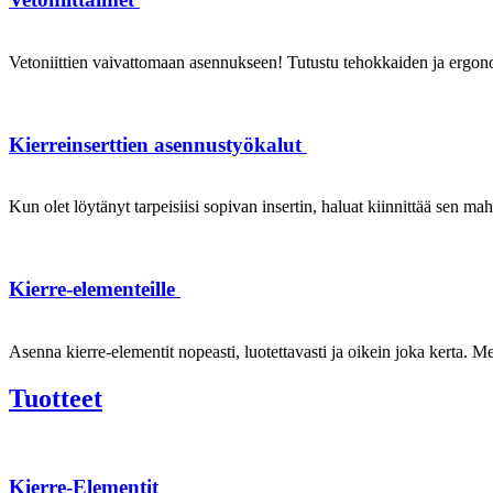
Vetoniittien vaivattomaan asennukseen! Tutustu tehokkaiden ja ergonom
Kierreinserttien asennustyökalut
Kun olet löytänyt tarpeisiisi sopivan insertin, haluat kiinnittää sen ma
Kierre-elementeille
Asenna kierre-elementit nopeasti, luotettavasti ja oikein joka kerta. Mei
Tuotteet
Kierre-Elementit