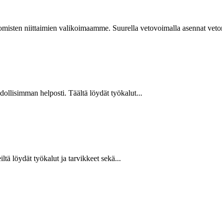
isten niittaimien valikoimaamme. Suurella vetovoimalla asennat vetoniit
hdollisimman helposti. Täältä löydät työkalut...
ltä löydät työkalut ja tarvikkeet sekä...