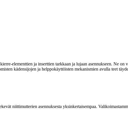
ierre-elementtien ja inserttien tarkkaan ja lujaan asennukseen. Ne on va
omisten kädensijojen ja helppokäyttöisten mekanismien avulla teet täyde
kevät niittimutterien asennuksesta yksinkertaisempaa. Valikoimastamme