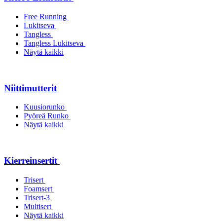
Free Running
Lukitseva
Tangless
Tangless Lukitseva
Näytä kaikki
Niittimutterit
Kuusiorunko
Pyöreä Runko
Näytä kaikki
Kierreinsertit
Trisert
Foamsert
Trisert-3
Multisert
Näytä kaikki