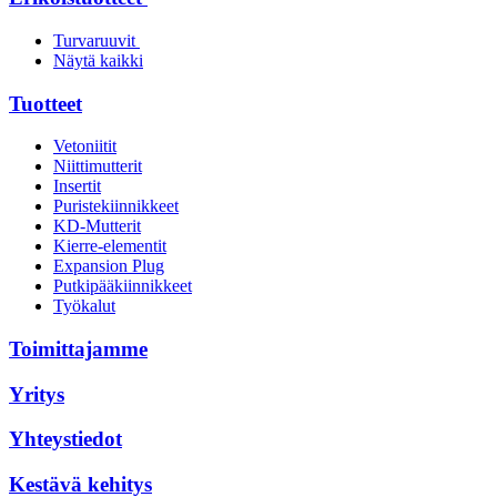
Turvaruuvit
Näytä kaikki
Tuotteet
Vetoniitit
Niittimutterit
Insertit
Puristekiinnikkeet
KD-Mutterit
Kierre-elementit
Expansion Plug
Putkipääkiinnikkeet
Työkalut
Toimittajamme
Yritys
Yhteystiedot
Kestävä kehitys