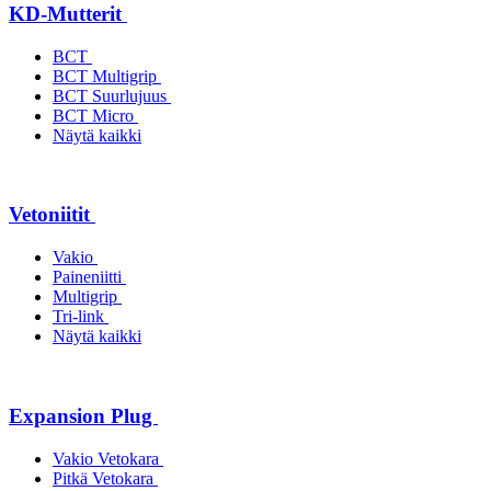
KD-Mutterit
BCT
BCT Multigrip
BCT Suurlujuus
BCT Micro
Näytä kaikki
Vetoniitit
Vakio
Paineniitti
Multigrip
Tri-link
Näytä kaikki
Expansion Plug
Vakio Vetokara
Pitkä Vetokara