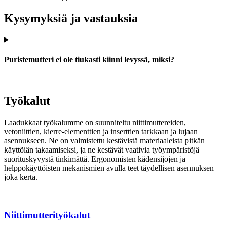
Kysymyksiä ja vastauksia
Puristemutteri ei ole tiukasti kiinni levyssä, miksi?
Työkalut
Laadukkaat työkalumme on suunniteltu niittimuttereiden,
vetoniittien, kierre-elementtien ja inserttien tarkkaan ja lujaan
asennukseen. Ne on valmistettu kestävistä materiaaleista pitkän
käyttöiän takaamiseksi, ja ne kestävät vaativia työympäristöjä
suorituskyvystä tinkimättä. Ergonomisten kädensijojen ja
helppokäyttöisten mekanismien avulla teet täydellisen asennuksen
joka kerta.
Niittimutterityökalut