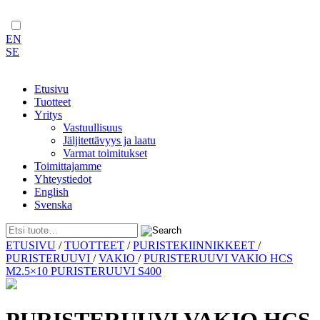
EN
SE
Etusivu
Tuotteet
Yritys
Vastuullisuus
Jäljitettävyys ja laatu
Varmat toimitukset
Toimittajamme
Yhteystiedot
English
Svenska
Skip
ETUSIVU
/
TUOTTEET
/
PURISTEKIINNIKKEET
/
to
PURISTERUUVI
/
VAKIO
/
PURISTERUUVI VAKIO HCS
content
M2.5×10 PURISTERUUVI S400