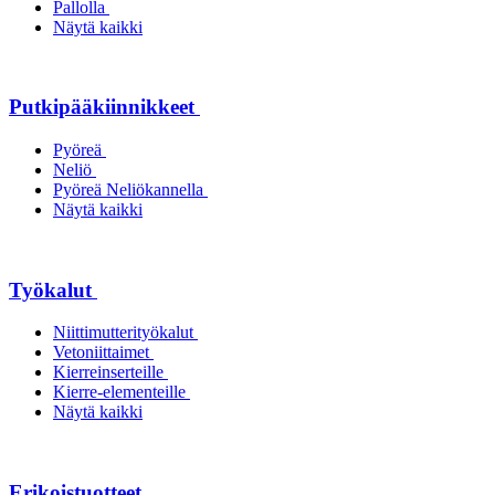
Pallolla
Näytä kaikki
Putkipääkiinnikkeet
Pyöreä
Neliö
Pyöreä Neliökannella
Näytä kaikki
Työkalut
Niittimutterityökalut
Vetoniittaimet
Kierreinserteille
Kierre-elementeille
Näytä kaikki
Erikoistuotteet