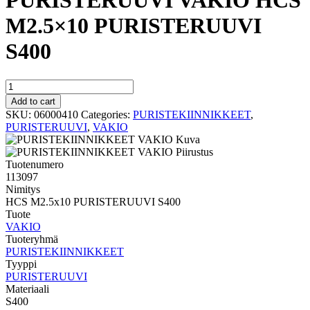
PURISTERUUVI VAKIO HCS
M2.5×10 PURISTERUUVI
S400
PURISTERUUVI
VAKIO
Add to cart
HCS
SKU:
06000410
Categories:
PURISTEKIINNIKKEET
,
M2.5x10
PURISTERUUVI
,
VAKIO
PURISTERUUVI
S400
quantity
Tuotenumero
113097
Nimitys
HCS M2.5x10 PURISTERUUVI S400
Tuote
VAKIO
Tuoteryhmä
PURISTEKIINNIKKEET
Tyyppi
PURISTERUUVI
Materiaali
S400