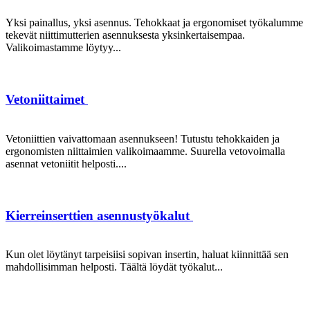
Yksi painallus, yksi asennus. Tehokkaat ja ergonomiset työkalumme
tekevät niittimutterien asennuksesta yksinkertaisempaa.
Valikoimastamme löytyy...
Vetoniittaimet
Vetoniittien vaivattomaan asennukseen! Tutustu tehokkaiden ja
ergonomisten niittaimien valikoimaamme. Suurella vetovoimalla
asennat vetoniitit helposti....
Kierreinserttien asennustyökalut
Kun olet löytänyt tarpeisiisi sopivan insertin, haluat kiinnittää sen
mahdollisimman helposti. Täältä löydät työkalut...