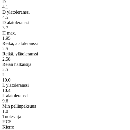
D
4.1
D ylätoleranssi
4.5
D alatoleranssi
3.7
H max.
1.95
Reikä, alatoleranssi
2.5
Reikä, ylätoleranssi
2.58
Reiän halkaisija
2.5
L
10.0
L ylätoleranssi
10.4
L alatoleranssi
9.6
Min pellinpaksuus
1.0
Tuotesarja
HCS
Kierre