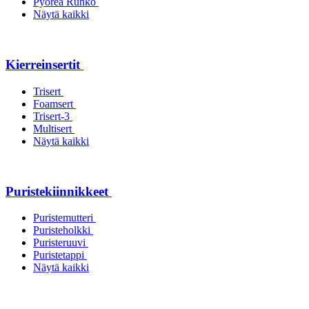
Pyöreä Runko
Näytä kaikki
Kierreinsertit
Trisert
Foamsert
Trisert-3
Multisert
Näytä kaikki
Puristekiinnikkeet
Puristemutteri
Puristeholkki
Puristeruuvi
Puristetappi
Näytä kaikki