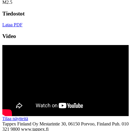
M2.5
Tiedostot
Lataa PDF
Video
Tilaa näytteitä
Tappex Finland Oy
Mestarintie 30, 06150 Porvoo, Finland
Puh. 010
321 9800
www.tappex.fi