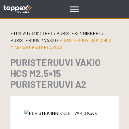
Skip
to
content
ETUSIVU
/
TUOTTEET
/
PURISTEKIINNIKKEET
/
PURISTERUUVI
/
VAKIO
/
PURISTERUUVI VAKIO HCS
M2.5×15 PURISTERUUVI A2
PURISTERUUVI VAKIO
HCS M2.5×15
PURISTERUUVI A2