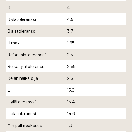
D
4.1
D ylätoleranssi
4.5
D alatoleranssi
3.7
H max.
1.95
Reikä, alatoleranssi
2.5
Reikä, ylätoleranssi
2.58
Reiän halkaisija
2.5
L
15.0
L ylätoleranssi
15.4
L alatoleranssi
14.6
Min pellinpaksuus
1.0