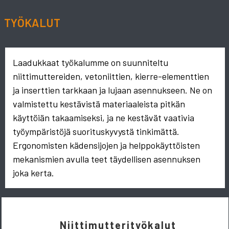
TYÖKALUT
Laadukkaat työkalumme on suunniteltu
niittimuttereiden, vetoniittien, kierre-elementtien
ja inserttien tarkkaan ja lujaan asennukseen. Ne on
valmistettu kestävistä materiaaleista pitkän
käyttöiän takaamiseksi, ja ne kestävät vaativia
työympäristöjä suorituskyvystä tinkimättä.
Ergonomisten kädensijojen ja helppokäyttöisten
mekanismien avulla teet täydellisen asennuksen
joka kerta.
Niittimutterityökalut