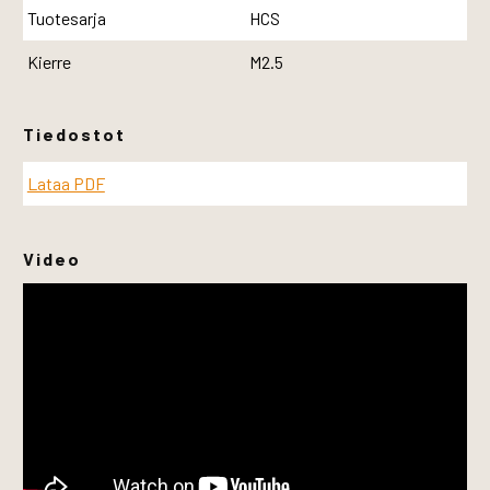
Tuotesarja
HCS
Kierre
M2.5
Tiedostot
Lataa PDF
Video