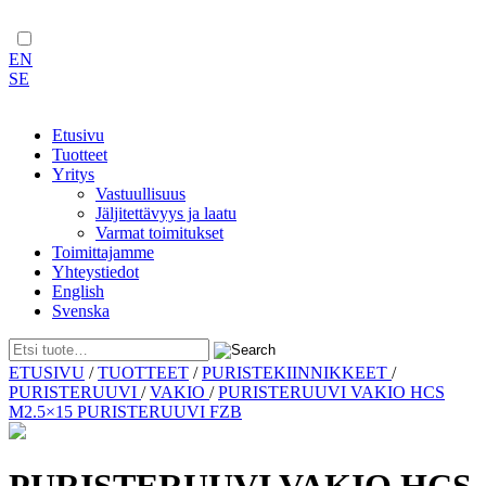
EN
SE
Etusivu
Tuotteet
Yritys
Vastuullisuus
Jäljitettävyys ja laatu
Varmat toimitukset
Toimittajamme
Yhteystiedot
English
Svenska
Skip
ETUSIVU
/
TUOTTEET
/
PURISTEKIINNIKKEET
/
to
PURISTERUUVI
/
VAKIO
/
PURISTERUUVI VAKIO HCS
content
M2.5×15 PURISTERUUVI FZB