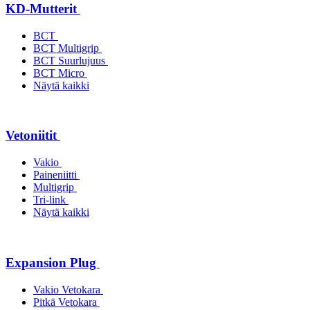
KD-Mutterit
BCT
BCT Multigrip
BCT Suurlujuus
BCT Micro
Näytä kaikki
Vetoniitit
Vakio
Paineniitti
Multigrip
Tri-link
Näytä kaikki
Expansion Plug
Vakio Vetokara
Pitkä Vetokara