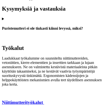
Kysymyksiä ja vastauksia
Puristemutteri ei ole tiukasti kiinni levyssä, miksi?
Työkalut
Laadukkaat työkalumme on suunniteltu niittimuttereiden,
vetoniittien, kierre-elementtien ja inserttien tarkkaan ja lujaan
asennukseen. Ne on valmistettu kestävistä materiaaleista pitkän
käyttöiän takaamiseksi, ja ne kestävät vaativia työympäristöjä
suorituskyvystä tinkimättä. Ergonomisten kädensijojen ja
helppokäyttöisten mekanismien avulla teet täydellisen asennuksen
joka kerta.
Niittimutterityökalut