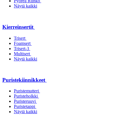
Pyöreä Runko
Näytä kaikki
Kierreinsertit
Trisert
Foamsert
Trisert-3
Multisert
Näytä kaikki
Puristekiinnikkeet
Puristemutteri
Puristeholkki
Puristeruuvi
Puristetappi
Näytä kaikki