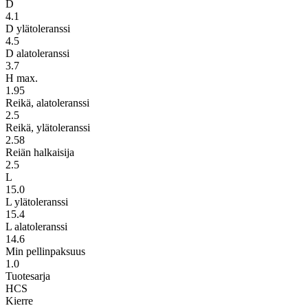
D
4.1
D ylätoleranssi
4.5
D alatoleranssi
3.7
H max.
1.95
Reikä, alatoleranssi
2.5
Reikä, ylätoleranssi
2.58
Reiän halkaisija
2.5
L
15.0
L ylätoleranssi
15.4
L alatoleranssi
14.6
Min pellinpaksuus
1.0
Tuotesarja
HCS
Kierre