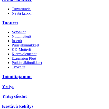
Turvaruuvit
Näytä kaikki
Tuotteet
Vetoniitit
Niittimutterit
Insertit
Puristekiinnikkeet
KD-Mutterit
Kierre-elementit
Expansion Plug
Putkipääkiinnikkeet
Työkalut
Toimittajamme
Yritys
Yhteystiedot
Kestävä kehitys