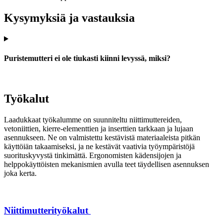
Kysymyksiä ja vastauksia
Puristemutteri ei ole tiukasti kiinni levyssä, miksi?
Työkalut
Laadukkaat työkalumme on suunniteltu niittimuttereiden,
vetoniittien, kierre-elementtien ja inserttien tarkkaan ja lujaan
asennukseen. Ne on valmistettu kestävistä materiaaleista pitkän
käyttöiän takaamiseksi, ja ne kestävät vaativia työympäristöjä
suorituskyvystä tinkimättä. Ergonomisten kädensijojen ja
helppokäyttöisten mekanismien avulla teet täydellisen asennuksen
joka kerta.
Niittimutterityökalut