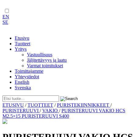
EN
SE
Etusivu
Tuotteet
Yritys
Vastuullisuus
Jäljitettävyys ja laatu
Varmat toimitukset
Toimittajamme
Yhteystiedot
English
Svenska
Skip
ETUSIVU
/
TUOTTEET
/
PURISTEKIINNIKKEET
/
to
PURISTERUUVI
/
VAKIO
/
PURISTERUUVI VAKIO HCS
content
M2.5×15 PURISTERUUVI S400