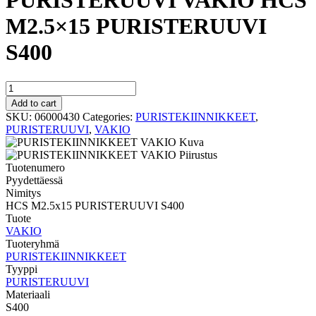
PURISTERUUVI VAKIO HCS
M2.5×15 PURISTERUUVI
S400
PURISTERUUVI
VAKIO
Add to cart
HCS
SKU:
06000430
Categories:
PURISTEKIINNIKKEET
,
M2.5x15
PURISTERUUVI
,
VAKIO
PURISTERUUVI
S400
quantity
Tuotenumero
Pyydettäessä
Nimitys
HCS M2.5x15 PURISTERUUVI S400
Tuote
VAKIO
Tuoteryhmä
PURISTEKIINNIKKEET
Tyyppi
PURISTERUUVI
Materiaali
S400