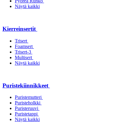
Pyöreä Runko
Näytä kaikki
Kierreinsertit
Trisert
Foamsert
Trisert-3
Multisert
Näytä kaikki
Puristekiinnikkeet
Puristemutteri
Puristeholkki
Puristeruuvi
Puristetappi
Näytä kaikki