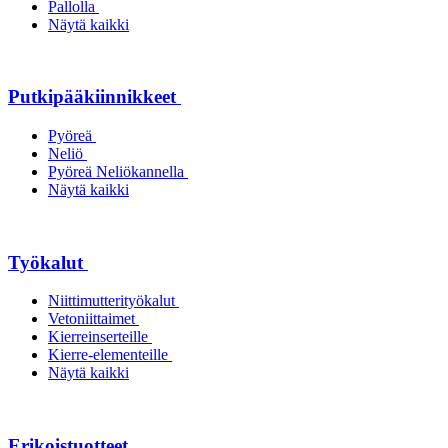
Pallolla
Näytä kaikki
Putkipääkiinnikkeet
Pyöreä
Neliö
Pyöreä Neliökannella
Näytä kaikki
Työkalut
Niittimutterityökalut
Vetoniittaimet
Kierreinserteille
Kierre-elementeille
Näytä kaikki
Erikoistuotteet