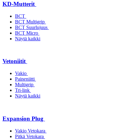
KD-Mutterit
BCT
BCT Multigrip
BCT Suurlujuus
BCT Micro
Näytä kaikki
Vetoniitit
Vakio
Paineniitti
Multigrip
Tri-link
Näytä kaikki
Expansion Plug
Vakio Vetokara
Pitkä Vetokara