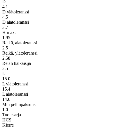
D
4.1
D ylätoleranssi
4.5
D alatoleranssi
3.7
H max.
1.95
Reikä, alatoleranssi
2.5
Reikä, ylätoleranssi
2.58
Reiän halkaisija
2.5
L
15.0
L ylätoleranssi
15.4
L alatoleranssi
14.6
Min pellinpaksuus
1.0
Tuotesarja
HCS
Kierre