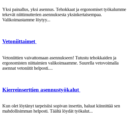
Yksi painallus, yksi asennus. Tehokkaat ja ergonomiset työkalumme
tekevät niittimutterien asennuksesta yksinkertaisempaa.
Valikoimastamme löytyy...
Vetoniittaimet
Vetoniittien vaivattomaan asennukseen! Tutustu tehokkaiden ja
ergonomisten niittaimien valikoimaamme. Suurella vetovoimalla
asennat vetoniitit helposti....
Kierreinserttien asennustyökalut
Kun olet löytänyt tarpeisiisi sopivan insertin, haluat kiinnittää sen
mahdollisimman helposti. Täältä löydät työkalut...