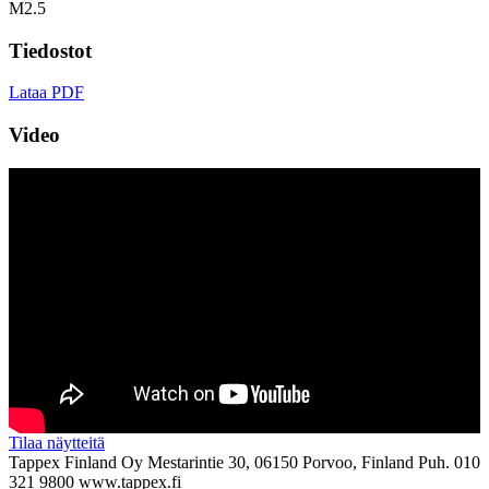
M2.5
Tiedostot
Lataa PDF
Video
Tilaa näytteitä
Tappex Finland Oy
Mestarintie 30, 06150 Porvoo, Finland
Puh. 010
321 9800
www.tappex.fi