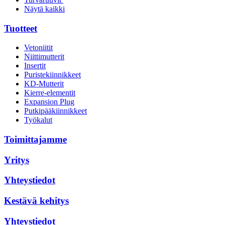
Näytä kaikki
Tuotteet
Vetoniitit
Niittimutterit
Insertit
Puristekiinnikkeet
KD-Mutterit
Kierre-elementit
Expansion Plug
Putkipääkiinnikkeet
Työkalut
Toimittajamme
Yritys
Yhteystiedot
Kestävä kehitys
Yhteystiedot