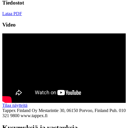
Tiedostot
Lataa PDF
Video
Tilaa näytteitä
Tappex Finland Oy
Mestarintie 30, 06150 Porvoo, Finland
Puh. 010
321 9800
www.tappex.fi
Kysymyksiä ja vastauksia