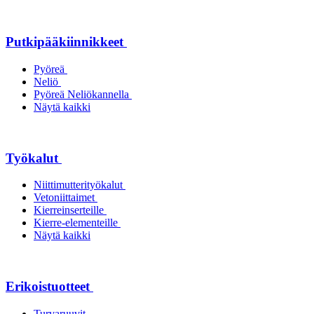
Putkipääkiinnikkeet
Pyöreä
Neliö
Pyöreä Neliökannella
Näytä kaikki
Työkalut
Niittimutterityökalut
Vetoniittaimet
Kierreinserteille
Kierre-elementeille
Näytä kaikki
Erikoistuotteet
Turvaruuvit