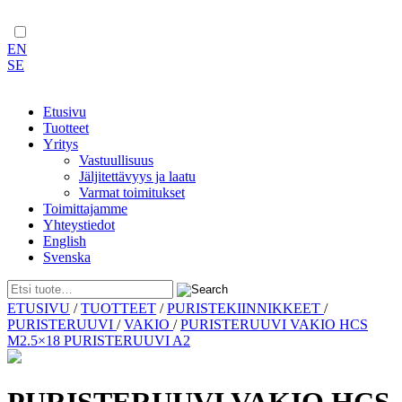
EN
SE
Etusivu
Tuotteet
Yritys
Vastuullisuus
Jäljitettävyys ja laatu
Varmat toimitukset
Toimittajamme
Yhteystiedot
English
Svenska
Skip
ETUSIVU
/
TUOTTEET
/
PURISTEKIINNIKKEET
/
to
PURISTERUUVI
/
VAKIO
/
PURISTERUUVI VAKIO HCS
content
M2.5×18 PURISTERUUVI A2