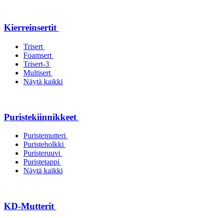
Kierreinsertit
Trisert
Foamsert
Trisert-3
Multisert
Näytä kaikki
Puristekiinnikkeet
Puristemutteri
Puristeholkki
Puristeruuvi
Puristetappi
Näytä kaikki
KD-Mutterit