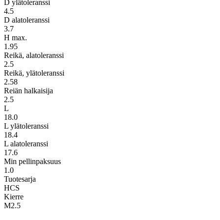
D ylätoleranssi
4.5
D alatoleranssi
3.7
H max.
1.95
Reikä, alatoleranssi
2.5
Reikä, ylätoleranssi
2.58
Reiän halkaisija
2.5
L
18.0
L ylätoleranssi
18.4
L alatoleranssi
17.6
Min pellinpaksuus
1.0
Tuotesarja
HCS
Kierre
M2.5