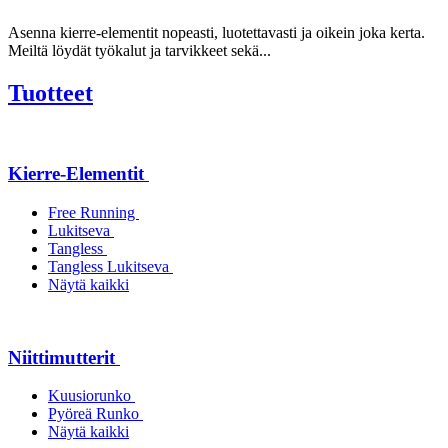
Asenna kierre-elementit nopeasti, luotettavasti ja oikein joka kerta.
Meiltä löydät työkalut ja tarvikkeet sekä...
Tuotteet
Kierre-Elementit
Free Running
Lukitseva
Tangless
Tangless Lukitseva
Näytä kaikki
Niittimutterit
Kuusiorunko
Pyöreä Runko
Näytä kaikki