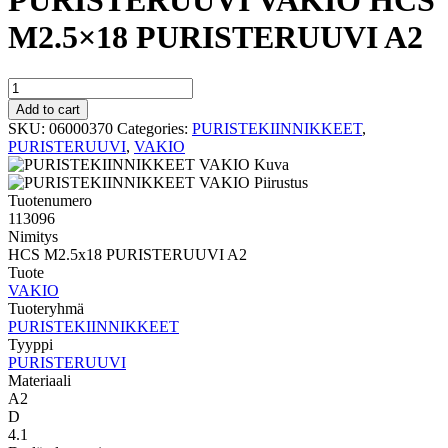
PURISTERUUVI VAKIO HCS
M2.5×18 PURISTERUUVI A2
PURISTERUUVI
VAKIO
Add to cart
HCS
SKU:
06000370
Categories:
PURISTEKIINNIKKEET
,
M2.5x18
PURISTERUUVI
,
VAKIO
PURISTERUUVI
A2
quantity
Tuotenumero
113096
Nimitys
HCS M2.5x18 PURISTERUUVI A2
Tuote
VAKIO
Tuoteryhmä
PURISTEKIINNIKKEET
Tyyppi
PURISTERUUVI
Materiaali
A2
D
4.1