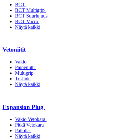
BCT
BCT Multigrip
BCT Suurlujuus
BCT Micro
Näytä kaikki
Vetoniitit
Vakio
Paineniitti
Multigrip
Tri-link
Näytä kaikki
Expansion Plug
Vakio Vetokara
Pitkä Vetokara
Pallolla
Näytä kaikki