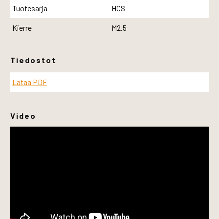
Tuotesarja
HCS
Kierre
M2.5
Tiedostot
Lataa PDF
Video