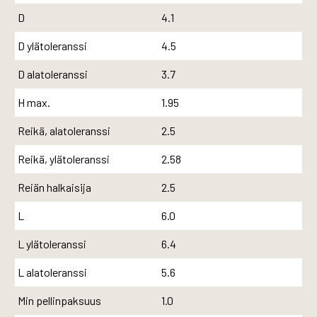
D
4.1
D ylätoleranssi
4.5
D alatoleranssi
3.7
H max.
1.95
Reikä, alatoleranssi
2.5
Reikä, ylätoleranssi
2.58
Reiän halkaisija
2.5
L
6.0
L ylätoleranssi
6.4
L alatoleranssi
5.6
Min pellinpaksuus
1.0