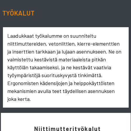
TYÖKALUT
Laadukkaat työkalumme on suunniteltu
niittimuttereiden, vetoniittien, kierre-elementtien
ja inserttien tarkkaan ja lujaan asennukseen. Ne on
valmistettu kestävistä materiaaleista pitkän
käyttöiän takaamiseksi, ja ne kestävät vaativia
työympäristöjä suorituskyvystä tinkimättä.
Ergonomisten kädensijojen ja helppokäyttöisten
mekanismien avulla teet täydellisen asennuksen
joka kerta.
Niittimutterityökalut