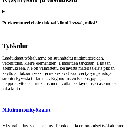
Puristemutteri ei ole tiukasti kiinni levyssä, miksi?
Työkalut
Laadukkaat työkalumme on suunniteltu niittimuttereiden,
vetoniittien, kierre-elementtien ja inserttien tarkkaan ja lujaan
asennukseen. Ne on valmistettu kestävistä materiaaleista pitkän
käyttöiän takaamiseksi, ja ne kestävät vaativia työympäristöjä
suorituskyvystä tinkimättä. Ergonomisten kädensijojen ja
helppokäyttöisten mekanismien avulla teet täydellisen asennuksen
joka kerta.
Niittimutterityökalut
Yksi painallus, yksi asennus. Tehokkaat ja ergonomiset työkalumme