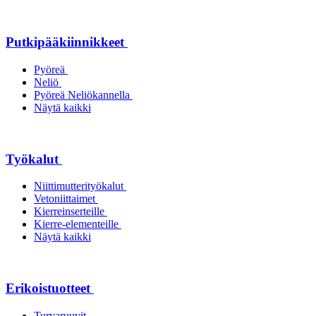
Putkipääkiinnikkeet
Pyöreä
Neliö
Pyöreä Neliökannella
Näytä kaikki
Työkalut
Niittimutterityökalut
Vetoniittaimet
Kierreinserteille
Kierre-elementeille
Näytä kaikki
Erikoistuotteet
Turvaruuvit