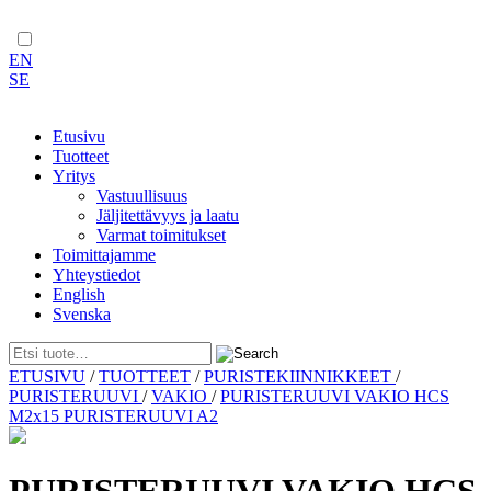
EN
SE
Etusivu
Tuotteet
Yritys
Vastuullisuus
Jäljitettävyys ja laatu
Varmat toimitukset
Toimittajamme
Yhteystiedot
English
Svenska
Skip
ETUSIVU
/
TUOTTEET
/
PURISTEKIINNIKKEET
/
to
PURISTERUUVI
/
VAKIO
/
PURISTERUUVI VAKIO HCS
content
M2x15 PURISTERUUVI A2