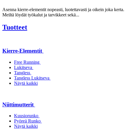
Asenna kierre-elementit nopeasti, luotettavasti ja oikein joka kerta.
Meiltä löydät työkalut ja tarvikkeet sekä...
Tuotteet
Kierre-Elementit
Free Running
Lukitseva
Tangless
Tangless Lukitseva
Näytä kaikki
Niittimutterit
Kuusiorunko
Pyöreä Runko
Näytä kaikki