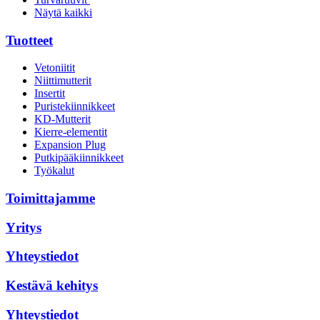
Näytä kaikki
Tuotteet
Vetoniitit
Niittimutterit
Insertit
Puristekiinnikkeet
KD-Mutterit
Kierre-elementit
Expansion Plug
Putkipääkiinnikkeet
Työkalut
Toimittajamme
Yritys
Yhteystiedot
Kestävä kehitys
Yhteystiedot