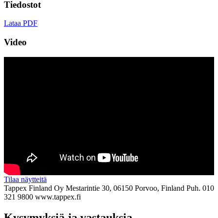
Tiedostot
Lataa PDF
Video
Tilaa näytteitä
Tappex Finland Oy
Mestarintie 30, 06150 Porvoo, Finland
Puh. 010
321 9800
www.tappex.fi
Kysymyksiä ja vastauksia