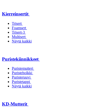
Kierreinsertit
Trisert
Foamsert
Trisert-3
Multisert
Näytä kaikki
Puristekiinnikkeet
Puristemutteri
Puristeholkki
Puristeruuvi
Puristetappi
Näytä kaikki
KD-Mutterit