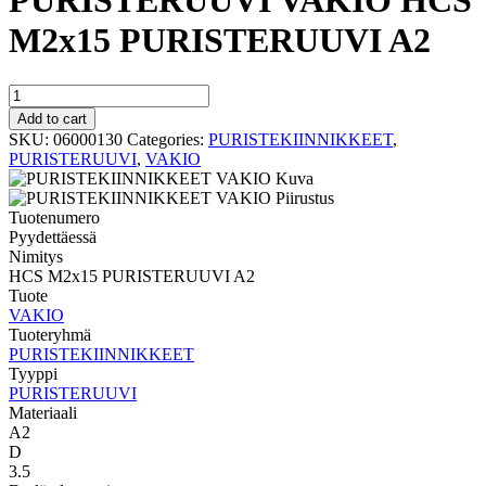
PURISTERUUVI VAKIO HCS
M2x15 PURISTERUUVI A2
PURISTERUUVI
VAKIO
Add to cart
HCS
SKU:
06000130
Categories:
PURISTEKIINNIKKEET
,
M2x15
PURISTERUUVI
,
VAKIO
PURISTERUUVI
A2
quantity
Tuotenumero
Pyydettäessä
Nimitys
HCS M2x15 PURISTERUUVI A2
Tuote
VAKIO
Tuoteryhmä
PURISTEKIINNIKKEET
Tyyppi
PURISTERUUVI
Materiaali
A2
D
3.5