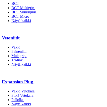
BCT
BCT Multigrip
BCT Suurlujuus
BCT Micro
Näytä kaikki
Vetoniitit
Vakio
Paineniitti
Multigrip
Tri-link
Näytä kaikki
Expansion Plug
Vakio Vetokara
Pitkä Vetokara
Pallolla
Näytä kaikki