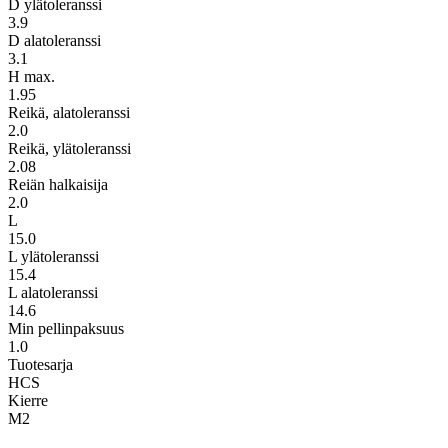
D ylätoleranssi
3.9
D alatoleranssi
3.1
H max.
1.95
Reikä, alatoleranssi
2.0
Reikä, ylätoleranssi
2.08
Reiän halkaisija
2.0
L
15.0
L ylätoleranssi
15.4
L alatoleranssi
14.6
Min pellinpaksuus
1.0
Tuotesarja
HCS
Kierre
M2