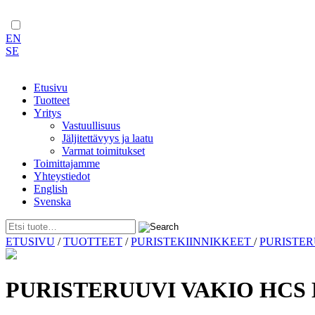
EN
SE
Etusivu
Tuotteet
Yritys
Vastuullisuus
Jäljitettävyys ja laatu
Varmat toimitukset
Toimittajamme
Yhteystiedot
English
Svenska
Skip
ETUSIVU
/
TUOTTEET
/
PURISTEKIINNIKKEET
/
PURISTE
to
content
PURISTERUUVI VAKIO HCS 