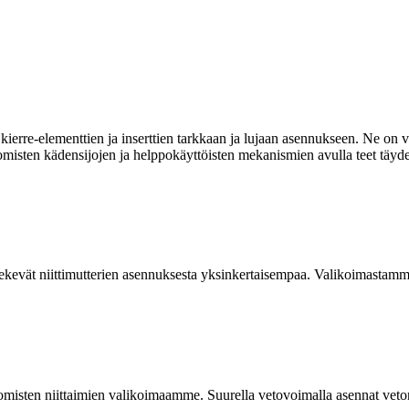
ierre-elementtien ja inserttien tarkkaan ja lujaan asennukseen. Ne on va
omisten kädensijojen ja helppokäyttöisten mekanismien avulla teet täyde
kevät niittimutterien asennuksesta yksinkertaisempaa. Valikoimastamme
isten niittaimien valikoimaamme. Suurella vetovoimalla asennat vetoniit