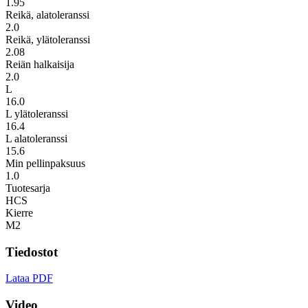
1.95
Reikä, alatoleranssi
2.0
Reikä, ylätoleranssi
2.08
Reiän halkaisija
2.0
L
16.0
L ylätoleranssi
16.4
L alatoleranssi
15.6
Min pellinpaksuus
1.0
Tuotesarja
HCS
Kierre
M2
Tiedostot
Lataa PDF
Video