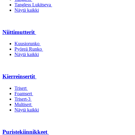
Tangless Lukitseva
Näytä kaikki
Niittimutterit
Kuusiorunko
Pyöreä Runko
Näytä kaikki
Kierreinsertit
Trisert
Foamsert
Trisert-3
Multisert
Näytä kaikki
Puristekiinnikkeet