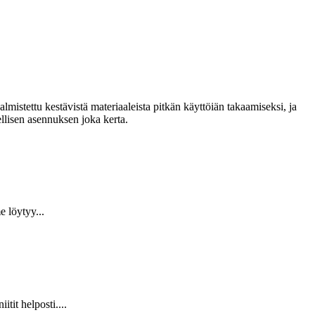
lmistettu kestävistä materiaaleista pitkän käyttöiän takaamiseksi, ja
llisen asennuksen joka kerta.
 löytyy...
it helposti....