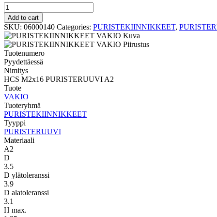
PURISTERUUVI
VAKIO
Add to cart
HCS
SKU:
06000140
Categories:
PURISTEKIINNIKKEET
,
PURISTE
M2x16
PURISTERUUVI
A2
Tuotenumero
quantity
Pyydettäessä
Nimitys
HCS M2x16 PURISTERUUVI A2
Tuote
VAKIO
Tuoteryhmä
PURISTEKIINNIKKEET
Tyyppi
PURISTERUUVI
Materiaali
A2
D
3.5
D ylätoleranssi
3.9
D alatoleranssi
3.1
H max.