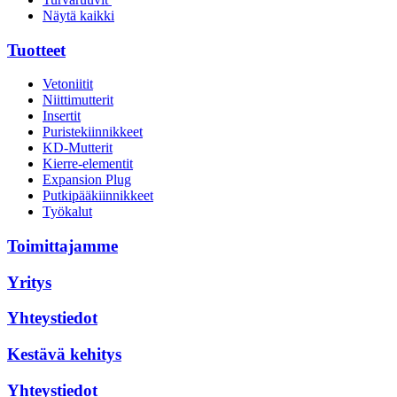
Näytä kaikki
Tuotteet
Vetoniitit
Niittimutterit
Insertit
Puristekiinnikkeet
KD-Mutterit
Kierre-elementit
Expansion Plug
Putkipääkiinnikkeet
Työkalut
Toimittajamme
Yritys
Yhteystiedot
Kestävä kehitys
Yhteystiedot