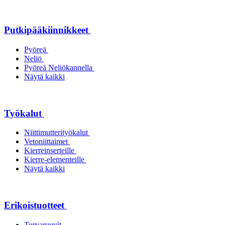
Putkipääkiinnikkeet
Pyöreä
Neliö
Pyöreä Neliökannella
Näytä kaikki
Työkalut
Niittimutterityökalut
Vetoniittaimet
Kierreinserteille
Kierre-elementeille
Näytä kaikki
Erikoistuotteet
Turvaruuvit