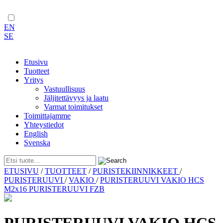
EN
SE
Etusivu
Tuotteet
Yritys
Vastuullisuus
Jäljitettävyys ja laatu
Varmat toimitukset
Toimittajamme
Yhteystiedot
English
Svenska
Skip
ETUSIVU
/
TUOTTEET
/
PURISTEKIINNIKKEET
/
to
PURISTERUUVI
/
VAKIO
/
PURISTERUUVI VAKIO HCS
content
M2x16 PURISTERUUVI FZB