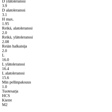
D ylätoleranssi
3.9
D alatoleranssi
3.1
H max.
1.95
Reikä, alatoleranssi
2.0
Reikä, ylätoleranssi
2.08
Reiän halkaisija
2.0
L
16.0
L ylätoleranssi
16.4
L alatoleranssi
15.6
Min pellinpaksuus
1.0
Tuotesarja
HCS
Kierre
M2