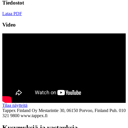
Tiedostot
Lataa PDF
Video
Tilaa näytteitä
Tappex Finland Oy
Mestarintie 30, 06150 Porvoo, Finland
Puh. 010
321 9800
www.tappex.fi
Kysymyksiä ja vastauksia