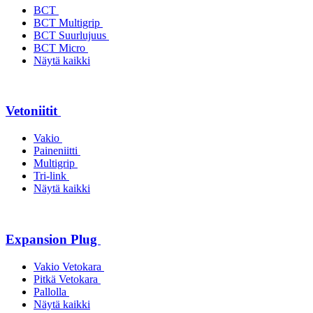
BCT
BCT Multigrip
BCT Suurlujuus
BCT Micro
Näytä kaikki
Vetoniitit
Vakio
Paineniitti
Multigrip
Tri-link
Näytä kaikki
Expansion Plug
Vakio Vetokara
Pitkä Vetokara
Pallolla
Näytä kaikki