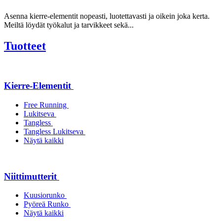
Asenna kierre-elementit nopeasti, luotettavasti ja oikein joka kerta.
Meiltä löydät työkalut ja tarvikkeet sekä...
Tuotteet
Kierre-Elementit
Free Running
Lukitseva
Tangless
Tangless Lukitseva
Näytä kaikki
Niittimutterit
Kuusiorunko
Pyöreä Runko
Näytä kaikki