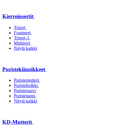
Kierreinsertit
Trisert
Foamsert
Trisert-3
Multisert
Näytä kaikki
Puristekiinnikkeet
Puristemutteri
Puristeholkki
Puristeruuvi
Puristetappi
Näytä kaikki
KD-Mutterit