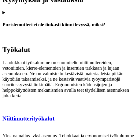
Puristemutteri ei ole tiukasti kiinni levyssä, miksi?
Työkalut
Laadukkaat työkalumme on suunniteltu niittimuttereiden,
vetoniittien, kierre-elementtien ja inserttien tarkkaan ja lujaan
asennukseen. Ne on valmistettu kestävistä materiaaleista pitkän
käyttöiän takaamiseksi, ja ne kestävät vaativia työympäristöjä
suorituskyvystä tinkimättä. Ergonomisten kädensijojen ja
helppokäyttöisten mekanismien avulla teet täydellisen asennuksen
joka kerta.
Niittimutterityökalut
Yksi painallus, yksi asennus. Tehokkaat ja ergonomiset työkalumme