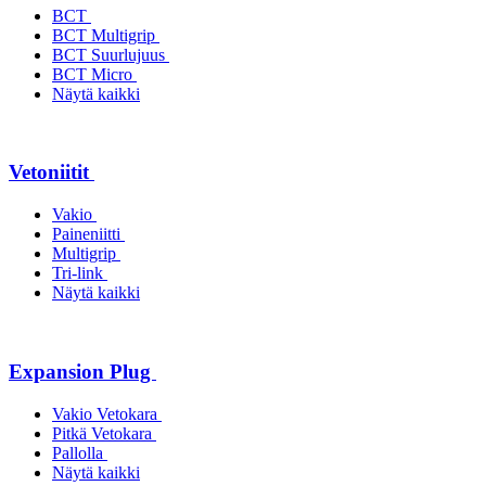
BCT
BCT Multigrip
BCT Suurlujuus
BCT Micro
Näytä kaikki
Vetoniitit
Vakio
Paineniitti
Multigrip
Tri-link
Näytä kaikki
Expansion Plug
Vakio Vetokara
Pitkä Vetokara
Pallolla
Näytä kaikki