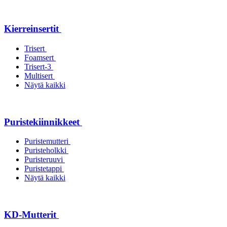
Kierreinsertit
Trisert
Foamsert
Trisert-3
Multisert
Näytä kaikki
Puristekiinnikkeet
Puristemutteri
Puristeholkki
Puristeruuvi
Puristetappi
Näytä kaikki
KD-Mutterit