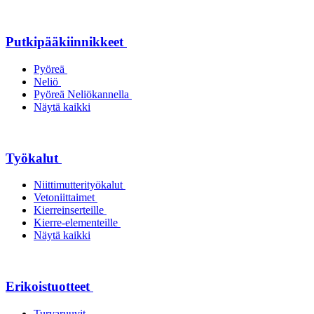
Putkipääkiinnikkeet
Pyöreä
Neliö
Pyöreä Neliökannella
Näytä kaikki
Työkalut
Niittimutterityökalut
Vetoniittaimet
Kierreinserteille
Kierre-elementeille
Näytä kaikki
Erikoistuotteet
Turvaruuvit