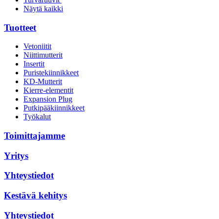
Näytä kaikki
Tuotteet
Vetoniitit
Niittimutterit
Insertit
Puristekiinnikkeet
KD-Mutterit
Kierre-elementit
Expansion Plug
Putkipääkiinnikkeet
Työkalut
Toimittajamme
Yritys
Yhteystiedot
Kestävä kehitys
Yhteystiedot