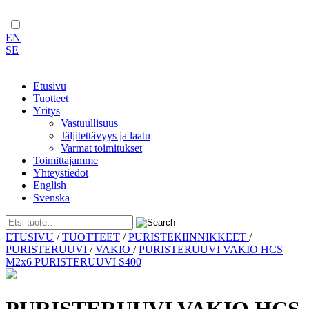
EN
SE
Etusivu
Tuotteet
Yritys
Vastuullisuus
Jäljitettävyys ja laatu
Varmat toimitukset
Toimittajamme
Yhteystiedot
English
Svenska
Skip
ETUSIVU
/
TUOTTEET
/
PURISTEKIINNIKKEET
/
to
PURISTERUUVI
/
VAKIO
/
PURISTERUUVI VAKIO HCS
content
M2x6 PURISTERUUVI S400