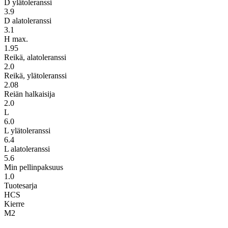
D ylätoleranssi
3.9
D alatoleranssi
3.1
H max.
1.95
Reikä, alatoleranssi
2.0
Reikä, ylätoleranssi
2.08
Reiän halkaisija
2.0
L
6.0
L ylätoleranssi
6.4
L alatoleranssi
5.6
Min pellinpaksuus
1.0
Tuotesarja
HCS
Kierre
M2