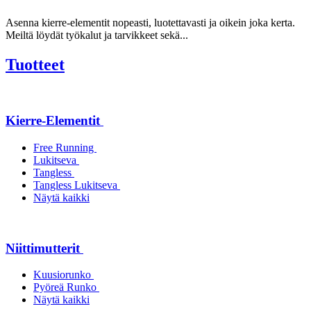
Asenna kierre-elementit nopeasti, luotettavasti ja oikein joka kerta.
Meiltä löydät työkalut ja tarvikkeet sekä...
Tuotteet
Kierre-Elementit
Free Running
Lukitseva
Tangless
Tangless Lukitseva
Näytä kaikki
Niittimutterit
Kuusiorunko
Pyöreä Runko
Näytä kaikki