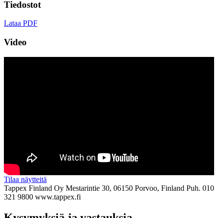
Tiedostot
Lataa PDF
Video
Tilaa näytteitä
Tappex Finland Oy
Mestarintie 30, 06150 Porvoo, Finland
Puh. 010
321 9800
www.tappex.fi
Kysymyksiä ja vastauksia