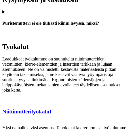
Puristemutteri ei ole tiukasti kiinni levyssä, miksi?
Työkalut
Laadukkaat työkalumme on suunniteltu niittimuttereiden,
vetoniittien, kierre-elementtien ja inserttien tarkkaan ja lujaan
asennukseen. Ne on valmistettu kestävistä materiaaleista pitkän
käyttöiän takaamiseksi, ja ne kestävät vaativia työympäristöjä
suorituskyvystä tinkimättä. Ergonomisten kädensijojen ja
helppokäyttöisten mekanismien avulla teet täydellisen asennuksen
joka kerta.
Niittimutterityökalut
Yksi painallus, yksi asennus. Tehokkaat ja ergonomiset työkalumme