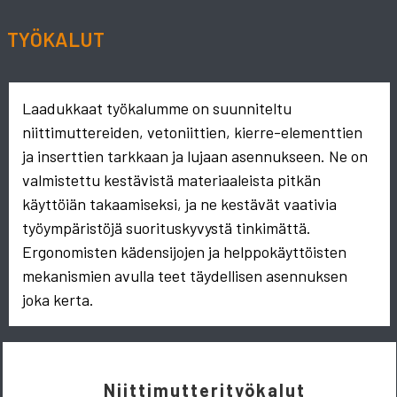
TYÖKALUT
Laadukkaat työkalumme on suunniteltu
niittimuttereiden, vetoniittien, kierre-elementtien
ja inserttien tarkkaan ja lujaan asennukseen. Ne on
valmistettu kestävistä materiaaleista pitkän
käyttöiän takaamiseksi, ja ne kestävät vaativia
työympäristöjä suorituskyvystä tinkimättä.
Ergonomisten kädensijojen ja helppokäyttöisten
mekanismien avulla teet täydellisen asennuksen
joka kerta.
Niittimutterityökalut