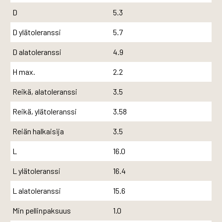
D
5.3
D ylätoleranssi
5.7
D alatoleranssi
4.9
H max.
2.2
Reikä, alatoleranssi
3.5
Reikä, ylätoleranssi
3.58
Reiän halkaisija
3.5
L
16.0
L ylätoleranssi
16.4
L alatoleranssi
15.6
Min pellinpaksuus
1.0