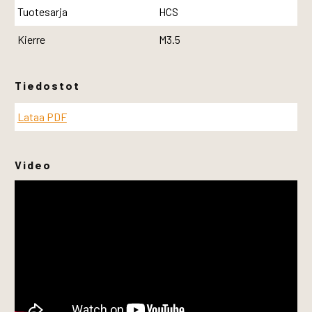
Tuotesarja
HCS
Kierre
M3.5
Tiedostot
Lataa PDF
Video