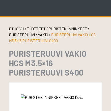
Skip
to
content
ETUSIVU
/
TUOTTEET
/
PURISTEKIINNIKKEET
/
PURISTERUUVI
/
VAKIO
/
PURISTERUUVI VAKIO HCS
M3.5×16 PURISTERUUVI S400
PURISTERUUVI VAKIO
HCS M3.5×16
PURISTERUUVI S400