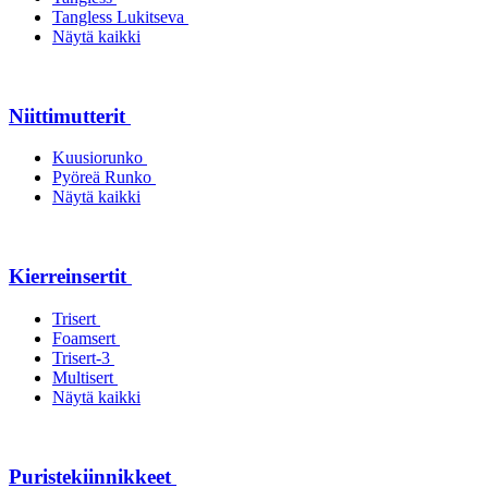
Tangless Lukitseva
Näytä kaikki
Niittimutterit
Kuusiorunko
Pyöreä Runko
Näytä kaikki
Kierreinsertit
Trisert
Foamsert
Trisert-3
Multisert
Näytä kaikki
Puristekiinnikkeet