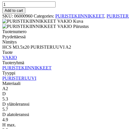
PURISTERUUVI
VAKIO
Add to cart
HCS
SKU:
06000960
Categories:
PURISTEKIINNIKKEET
,
PURISTE
M3.5x20
PURISTERUUVI
A2
Tuotenumero
quantity
Pyydettäessä
Nimitys
HCS M3.5x20 PURISTERUUVI A2
Tuote
VAKIO
Tuoteryhmä
PURISTEKIINNIKKEET
Tyyppi
PURISTERUUVI
Materiaali
A2
D
5.3
D ylätoleranssi
5.7
D alatoleranssi
4.9
H max.