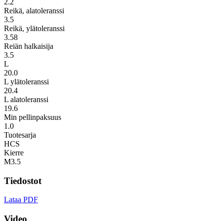
2.2
Reikä, alatoleranssi
3.5
Reikä, ylätoleranssi
3.58
Reiän halkaisija
3.5
L
20.0
L ylätoleranssi
20.4
L alatoleranssi
19.6
Min pellinpaksuus
1.0
Tuotesarja
HCS
Kierre
M3.5
Tiedostot
Lataa PDF
Video