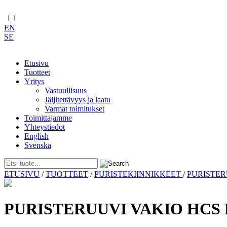
EN
SE
Etusivu
Tuotteet
Yritys
Vastuullisuus
Jäljitettävyys ja laatu
Varmat toimitukset
Toimittajamme
Yhteystiedot
English
Svenska
Skip
ETUSIVU
/
TUOTTEET
/
PURISTEKIINNIKKEET
/
PURISTE
to
content
PURISTERUUVI VAKIO HCS 