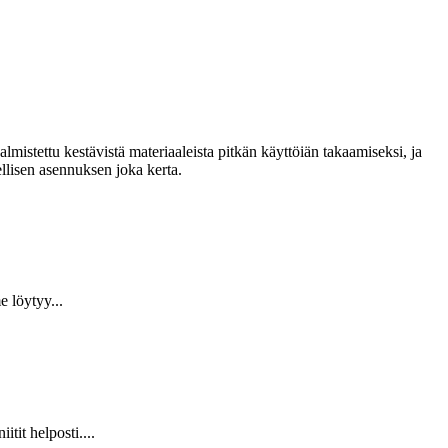
lmistettu kestävistä materiaaleista pitkän käyttöiän takaamiseksi, ja
llisen asennuksen joka kerta.
 löytyy...
it helposti....