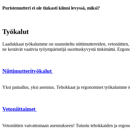
Puristemutteri ei ole tiukasti kiinni levyssä, miksi?
Työkalut
Laadukkaat työkalumme on suunniteltu niittimuttereiden, vetoniittien, k
ne kestävät vaativia työympäristöjä suorituskyvystä tinkimättä. Ergon
Niittimutterityökalut
Yksi painallus, yksi asennus. Tehokkaat ja ergonomiset työkalumme te
Vetoniittaimet
Vetoniittien vaivattomaan asennukseen! Tutustu tehokkaiden ja ergonom