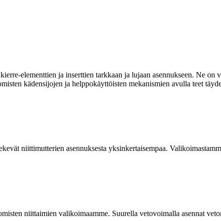
ierre-elementtien ja inserttien tarkkaan ja lujaan asennukseen. Ne on va
omisten kädensijojen ja helppokäyttöisten mekanismien avulla teet täyde
kevät niittimutterien asennuksesta yksinkertaisempaa. Valikoimastamme
isten niittaimien valikoimaamme. Suurella vetovoimalla asennat vetoniit