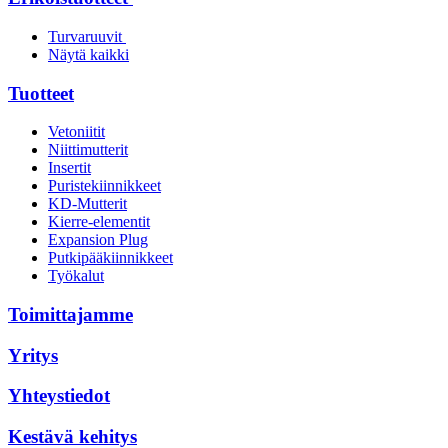
Turvaruuvit
Näytä kaikki
Tuotteet
Vetoniitit
Niittimutterit
Insertit
Puristekiinnikkeet
KD-Mutterit
Kierre-elementit
Expansion Plug
Putkipääkiinnikkeet
Työkalut
Toimittajamme
Yritys
Yhteystiedot
Kestävä kehitys