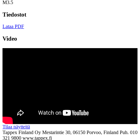
M3.5
Tiedostot
Lataa PDF
Video
Tilaa näytteitä
Tappex Finland Oy
Mestarintie 30, 06150 Porvoo, Finland
Puh. 010
321 9800
www.tappex.fi