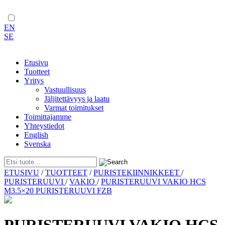
EN
SE
Etusivu
Tuotteet
Yritys
Vastuullisuus
Jäljitettävyys ja laatu
Varmat toimitukset
Toimittajamme
Yhteystiedot
English
Svenska
Skip
ETUSIVU
/
TUOTTEET
/
PURISTEKIINNIKKEET
/
to
PURISTERUUVI
/
VAKIO
/
PURISTERUUVI VAKIO HCS
content
M3.5×20 PURISTERUUVI FZB