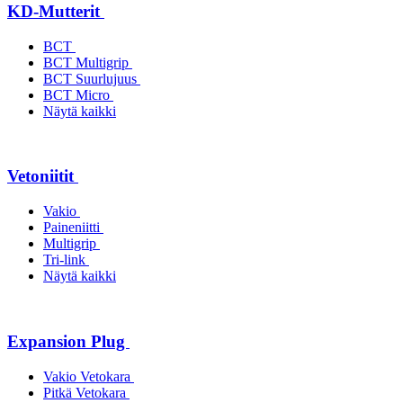
KD-Mutterit
BCT
BCT Multigrip
BCT Suurlujuus
BCT Micro
Näytä kaikki
Vetoniitit
Vakio
Paineniitti
Multigrip
Tri-link
Näytä kaikki
Expansion Plug
Vakio Vetokara
Pitkä Vetokara