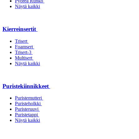
Pyöreä Runko
Näytä kaikki
Kierreinsertit
Trisert
Foamsert
Trisert-3
Multisert
Näytä kaikki
Puristekiinnikkeet
Puristemutteri
Puristeholkki
Puristeruuvi
Puristetappi
Näytä kaikki