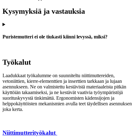
Kysymyksiä ja vastauksia
Puristemutteri ei ole tiukasti kiinni levyssä, miksi?
Työkalut
Laadukkaat työkalumme on suunniteltu niittimuttereiden,
vetoniittien, kierre-elementtien ja inserttien tarkkaan ja lujaan
asennukseen. Ne on valmistettu kestävistä materiaaleista pitkän
käyttöiän takaamiseksi, ja ne kestävät vaativia työympäristöjä
suorituskyvystä tinkimättä. Ergonomisten kädensijojen ja
helppokäyttöisten mekanismien avulla teet täydellisen asennuksen
joka kerta.
Niittimutterityökalut