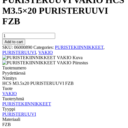
PURISTERUUVI VAKIO HCS
M3.5×20 PURISTERUUVI
FZB
PURISTERUUVI
VAKIO
Add to cart
HCS
SKU:
06000890
Categories:
PURISTEKIINNIKKEET
,
M3.5x20
PURISTERUUVI
,
VAKIO
PURISTERUUVI
FZB
quantity
Tuotenumero
Pyydettäessä
Nimitys
HCS M3.5x20 PURISTERUUVI FZB
Tuote
VAKIO
Tuoteryhmä
PURISTEKIINNIKKEET
Tyyppi
PURISTERUUVI
Materiaali
FZB