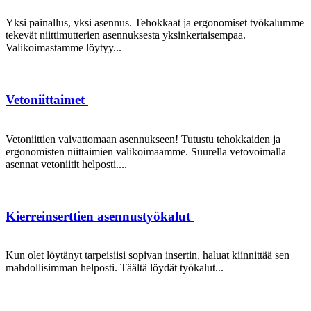
Yksi painallus, yksi asennus. Tehokkaat ja ergonomiset työkalumme
tekevät niittimutterien asennuksesta yksinkertaisempaa.
Valikoimastamme löytyy...
Vetoniittaimet
Vetoniittien vaivattomaan asennukseen! Tutustu tehokkaiden ja
ergonomisten niittaimien valikoimaamme. Suurella vetovoimalla
asennat vetoniitit helposti....
Kierreinserttien asennustyökalut
Kun olet löytänyt tarpeisiisi sopivan insertin, haluat kiinnittää sen
mahdollisimman helposti. Täältä löydät työkalut...