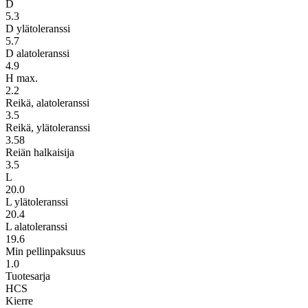
D
5.3
D ylätoleranssi
5.7
D alatoleranssi
4.9
H max.
2.2
Reikä, alatoleranssi
3.5
Reikä, ylätoleranssi
3.58
Reiän halkaisija
3.5
L
20.0
L ylätoleranssi
20.4
L alatoleranssi
19.6
Min pellinpaksuus
1.0
Tuotesarja
HCS
Kierre