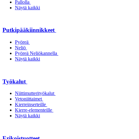
Pallolla
Näytä kaikki
Putkipääkiinnikkeet
Pyöreä
Neliö
Pyöreä Neliökannella
Näytä kaikki
Työkalut
Niittimutterityökalut
Vetoniittaimet
Kierreinserteille
Kierre-elementeille
Näytä kaikki
Erikoistuotteet