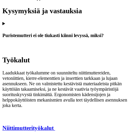
Kysymyksiä ja vastauksia
Puristemutteri ei ole tiukasti kiinni levyssä, miksi?
Työkalut
Laadukkaat työkalumme on suunniteltu niittimuttereiden,
vetoniittien, kierre-elementtien ja inserttien tarkkaan ja lujaan
asennukseen. Ne on valmistettu kestävistä materiaaleista pitkän
käyttöiän takaamiseksi, ja ne kestävät vaativia työympäristöjä
suorituskyvystä tinkimättä. Ergonomisten kädensijojen ja
helppokäyttöisten mekanismien avulla teet täydellisen asennuksen
joka kerta.
Niittimutterityökalut