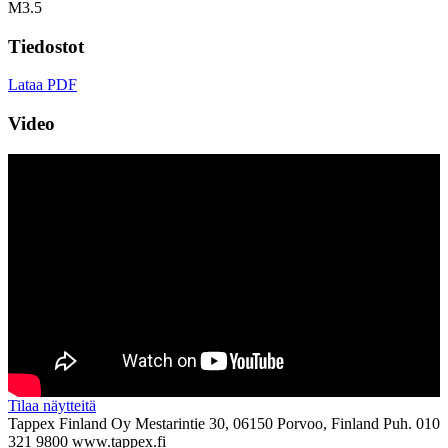
M3.5
Tiedostot
Lataa PDF
Video
Tilaa näytteitä
Tappex Finland Oy
Mestarintie 30, 06150 Porvoo, Finland
Puh. 010
321 9800
www.tappex.fi