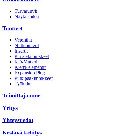
Turvaruuvit
Näytä kaikki
Tuotteet
Vetoniitit
Niittimutterit
Insertit
Puristekiinnikkeet
KD-Mutterit
Kierre-elementit
Expansion Plug
Putkipääkiinnikkeet
Työkalut
Toimittajamme
Yritys
Yhteystiedot
Kestävä kehitys