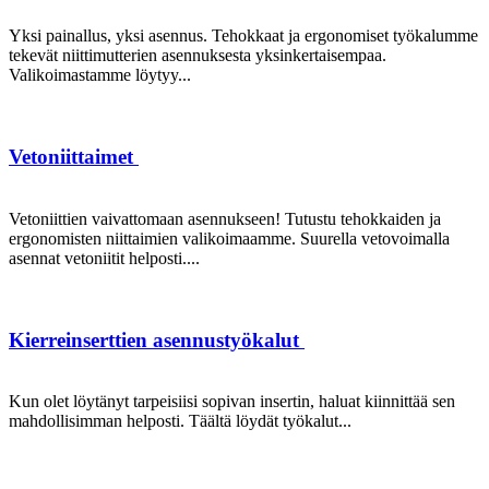
Yksi painallus, yksi asennus. Tehokkaat ja ergonomiset työkalumme
tekevät niittimutterien asennuksesta yksinkertaisempaa.
Valikoimastamme löytyy...
Vetoniittaimet
Vetoniittien vaivattomaan asennukseen! Tutustu tehokkaiden ja
ergonomisten niittaimien valikoimaamme. Suurella vetovoimalla
asennat vetoniitit helposti....
Kierreinserttien asennustyökalut
Kun olet löytänyt tarpeisiisi sopivan insertin, haluat kiinnittää sen
mahdollisimman helposti. Täältä löydät työkalut...