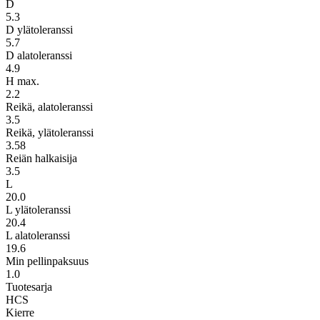
D
5.3
D ylätoleranssi
5.7
D alatoleranssi
4.9
H max.
2.2
Reikä, alatoleranssi
3.5
Reikä, ylätoleranssi
3.58
Reiän halkaisija
3.5
L
20.0
L ylätoleranssi
20.4
L alatoleranssi
19.6
Min pellinpaksuus
1.0
Tuotesarja
HCS
Kierre