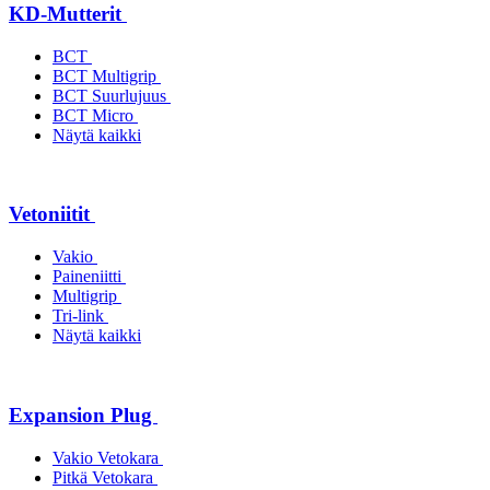
KD-Mutterit
BCT
BCT Multigrip
BCT Suurlujuus
BCT Micro
Näytä kaikki
Vetoniitit
Vakio
Paineniitti
Multigrip
Tri-link
Näytä kaikki
Expansion Plug
Vakio Vetokara
Pitkä Vetokara