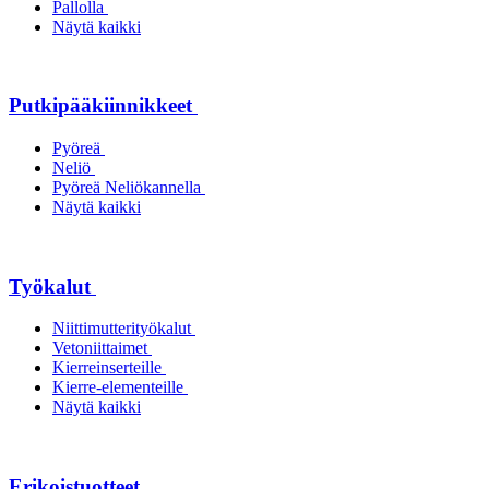
Pallolla
Näytä kaikki
Putkipääkiinnikkeet
Pyöreä
Neliö
Pyöreä Neliökannella
Näytä kaikki
Työkalut
Niittimutterityökalut
Vetoniittaimet
Kierreinserteille
Kierre-elementeille
Näytä kaikki
Erikoistuotteet