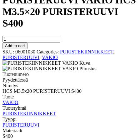
PURISTERUUVI VAKIO HCS
M3.5×20 PURISTERUUVI
S400
PURISTERUUVI
VAKIO
Add to cart
HCS
SKU:
06001030
Categories:
PURISTEKIINNIKKEET
,
M3.5x20
PURISTERUUVI
,
VAKIO
PURISTERUUVI
S400
quantity
Tuotenumero
Pyydettäessä
Nimitys
HCS M3.5x20 PURISTERUUVI S400
Tuote
VAKIO
Tuoteryhmä
PURISTEKIINNIKKEET
Tyyppi
PURISTERUUVI
Materiaali
S400