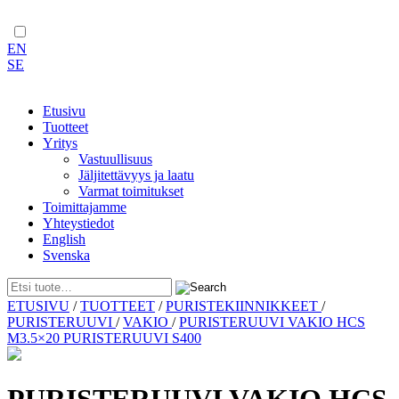
EN
SE
Etusivu
Tuotteet
Yritys
Vastuullisuus
Jäljitettävyys ja laatu
Varmat toimitukset
Toimittajamme
Yhteystiedot
English
Svenska
Skip
ETUSIVU
/
TUOTTEET
/
PURISTEKIINNIKKEET
/
to
PURISTERUUVI
/
VAKIO
/
PURISTERUUVI VAKIO HCS
content
M3.5×20 PURISTERUUVI S400