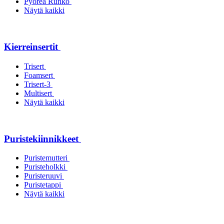
Pyöreä Runko
Näytä kaikki
Kierreinsertit
Trisert
Foamsert
Trisert-3
Multisert
Näytä kaikki
Puristekiinnikkeet
Puristemutteri
Puristeholkki
Puristeruuvi
Puristetappi
Näytä kaikki