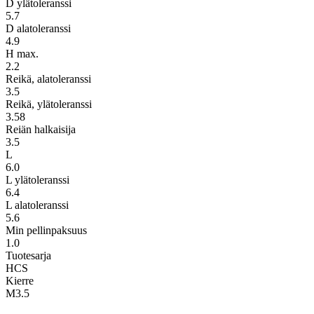
D ylätoleranssi
5.7
D alatoleranssi
4.9
H max.
2.2
Reikä, alatoleranssi
3.5
Reikä, ylätoleranssi
3.58
Reiän halkaisija
3.5
L
6.0
L ylätoleranssi
6.4
L alatoleranssi
5.6
Min pellinpaksuus
1.0
Tuotesarja
HCS
Kierre
M3.5