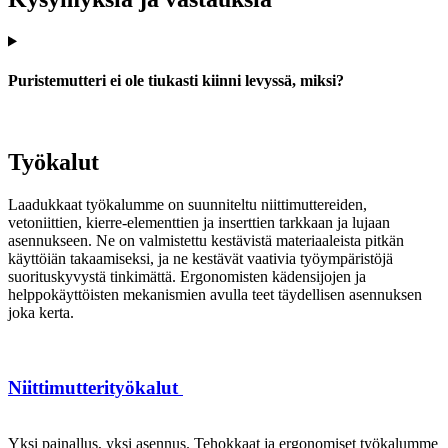
Puristemutteri ei ole tiukasti kiinni levyssä, miksi?
Työkalut
Laadukkaat työkalumme on suunniteltu niittimuttereiden,
vetoniittien, kierre-elementtien ja inserttien tarkkaan ja lujaan
asennukseen. Ne on valmistettu kestävistä materiaaleista pitkän
käyttöiän takaamiseksi, ja ne kestävät vaativia työympäristöjä
suorituskyvystä tinkimättä. Ergonomisten kädensijojen ja
helppokäyttöisten mekanismien avulla teet täydellisen asennuksen
joka kerta.
Niittimutterityökalut
Yksi painallus, yksi asennus. Tehokkaat ja ergonomiset työkalumme