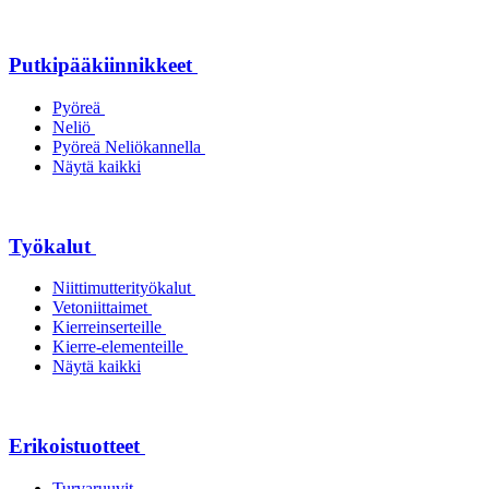
Putkipääkiinnikkeet
Pyöreä
Neliö
Pyöreä Neliökannella
Näytä kaikki
Työkalut
Niittimutterityökalut
Vetoniittaimet
Kierreinserteille
Kierre-elementeille
Näytä kaikki
Erikoistuotteet
Turvaruuvit