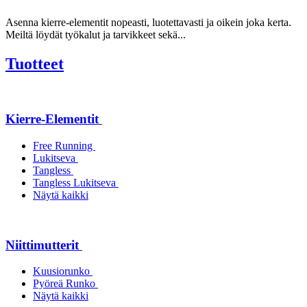
Asenna kierre-elementit nopeasti, luotettavasti ja oikein joka kerta.
Meiltä löydät työkalut ja tarvikkeet sekä...
Tuotteet
Kierre-Elementit
Free Running
Lukitseva
Tangless
Tangless Lukitseva
Näytä kaikki
Niittimutterit
Kuusiorunko
Pyöreä Runko
Näytä kaikki