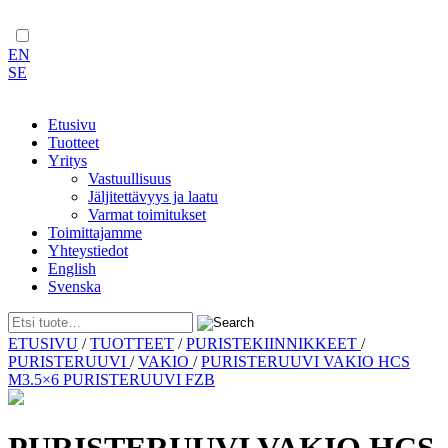
EN
SE
Etusivu
Tuotteet
Yritys
Vastuullisuus
Jäljitettävyys ja laatu
Varmat toimitukset
Toimittajamme
Yhteystiedot
English
Svenska
Skip
ETUSIVU
/
TUOTTEET
/
PURISTEKIINNIKKEET
/
to
PURISTERUUVI
/
VAKIO
/
PURISTERUUVI VAKIO HCS
content
M3.5×6 PURISTERUUVI FZB