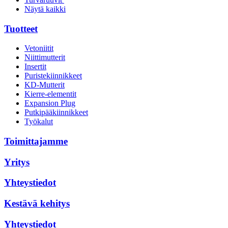
Näytä kaikki
Tuotteet
Vetoniitit
Niittimutterit
Insertit
Puristekiinnikkeet
KD-Mutterit
Kierre-elementit
Expansion Plug
Putkipääkiinnikkeet
Työkalut
Toimittajamme
Yritys
Yhteystiedot
Kestävä kehitys
Yhteystiedot