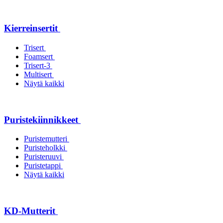
Kierreinsertit
Trisert
Foamsert
Trisert-3
Multisert
Näytä kaikki
Puristekiinnikkeet
Puristemutteri
Puristeholkki
Puristeruuvi
Puristetappi
Näytä kaikki
KD-Mutterit