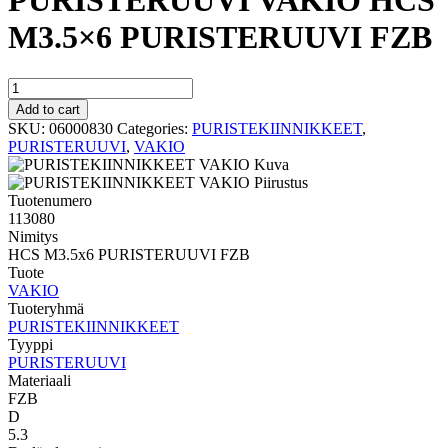
PURISTERUUVI VAKIO HCS
M3.5×6 PURISTERUUVI FZB
PURISTERUUVI
VAKIO
Add to cart
HCS
SKU:
06000830
Categories:
PURISTEKIINNIKKEET
,
M3.5x6
PURISTERUUVI
,
VAKIO
PURISTERUUVI
FZB
quantity
Tuotenumero
113080
Nimitys
HCS M3.5x6 PURISTERUUVI FZB
Tuote
VAKIO
Tuoteryhmä
PURISTEKIINNIKKEET
Tyyppi
PURISTERUUVI
Materiaali
FZB
D
5.3