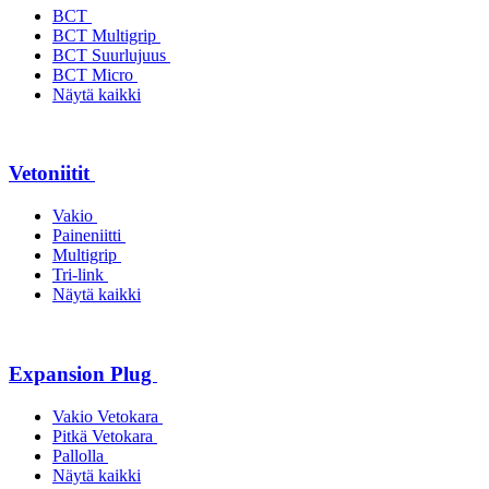
BCT
BCT Multigrip
BCT Suurlujuus
BCT Micro
Näytä kaikki
Vetoniitit
Vakio
Paineniitti
Multigrip
Tri-link
Näytä kaikki
Expansion Plug
Vakio Vetokara
Pitkä Vetokara
Pallolla
Näytä kaikki