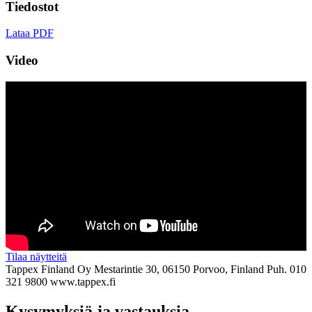
Tiedostot
Lataa PDF
Video
Tilaa näytteitä
Tappex Finland Oy
Mestarintie 30, 06150 Porvoo, Finland
Puh. 010
321 9800
www.tappex.fi
Kysymyksiä ja vastauksia