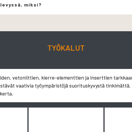
 levyssä, miksi?
TYÖKALUT
en, vetoniittien, kierre-elementtien ja inserttien tarkkaa
estävät vaativia työympäristöjä suorituskyvystä tinkimättä
kerta.