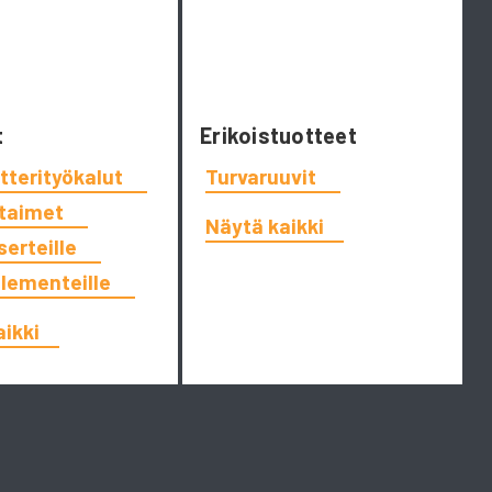
t
Erikoistuotteet
tterityökalut
Turvaruuvit
ttaimet
Näytä kaikki
serteille
elementeille
aikki