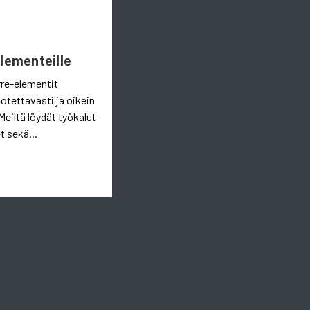
Elementeille
rre-elementit
uotettavasti ja oikein
Meiltä löydät työkalut
t sekä...