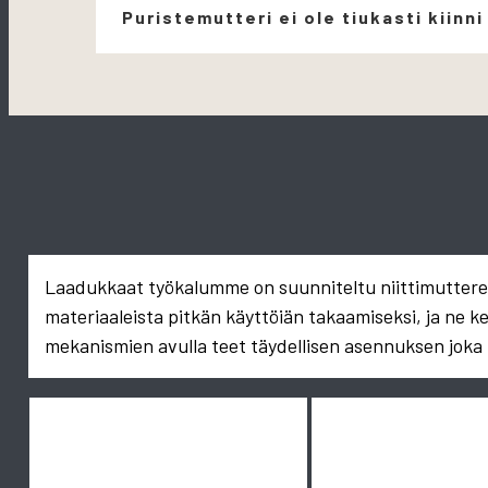
Puristemutteri ei ole tiukasti kiinni
Laadukkaat työkalumme on suunniteltu niittimuttereid
materiaaleista pitkän käyttöiän takaamiseksi, ja ne k
mekanismien avulla teet täydellisen asennuksen joka 