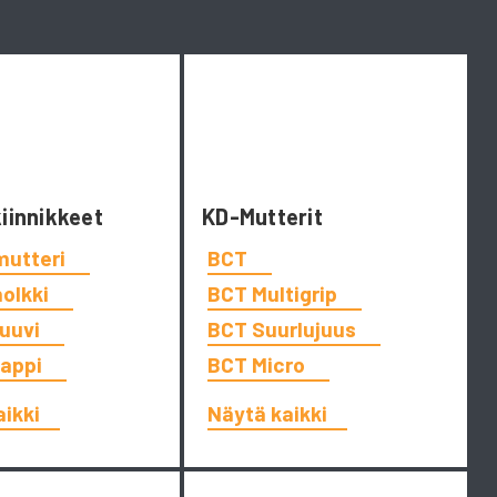
kiinnikkeet
KD-Mutterit
mutteri
BCT
holkki
BCT Multigrip
ruuvi
BCT Suurlujuus
tappi
BCT Micro
aikki
Näytä kaikki