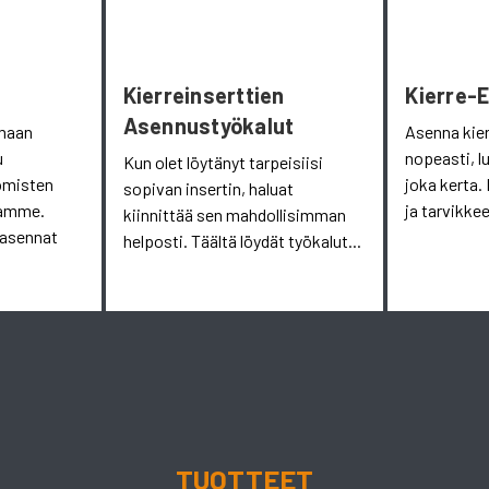
Kierreinserttien
Kierre-
Asennustyökalut
omaan
Asenna kie
u
nopeasti, l
Kun olet löytänyt tarpeisiisi
omisten
joka kerta. 
sopivan insertin, haluat
aamme.
ja tarvikkee
kiinnittää sen mahdollisimman
 asennat
helposti. Täältä löydät työkalut...
TUOTTEET