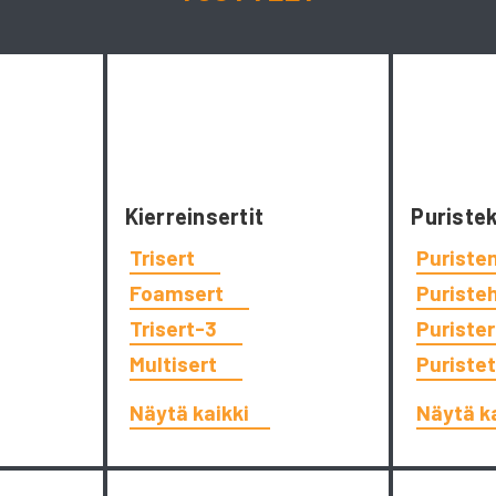
Kierreinsertit
Puriste
Trisert
Puriste
Foamsert
Puriste
Trisert-3
Puriste
Multisert
Puriste
Näytä kaikki
Näytä k