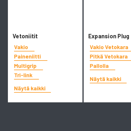
Vetoniitit
Expansion Plug
Vakio
Vakio Vetokara
Paineniitti
Pitkä Vetokara
Multigrip
Pallolla
Tri-link
Näytä kaikki
Näytä kaikki