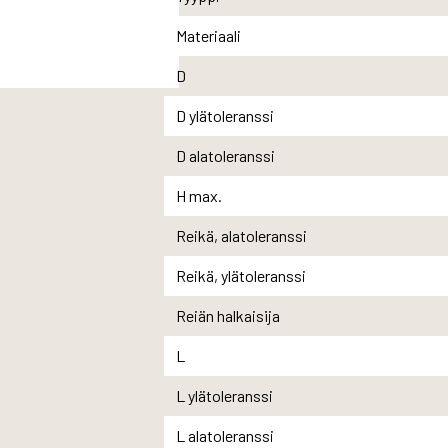
Materiaali
D
D ylätoleranssi
D alatoleranssi
H max.
Reikä, alatoleranssi
Reikä, ylätoleranssi
Reiän halkaisija
L
L ylätoleranssi
L alatoleranssi