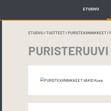
Skip
to
ETUSIVU
content
ETUSIVU
/
TUOTTEET
/
PURISTEKIINNIKKEET
/
PURISTERUUVI 