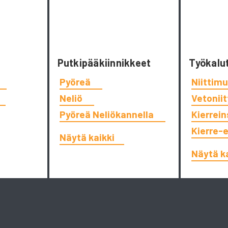
Putkipääkiinnikkeet
Työkalu
Pyöreä
Niittimu
Neliö
Vetonii
Pyöreä Neliökannella
Kierrein
Kierre-
Näytä kaikki
Näytä k