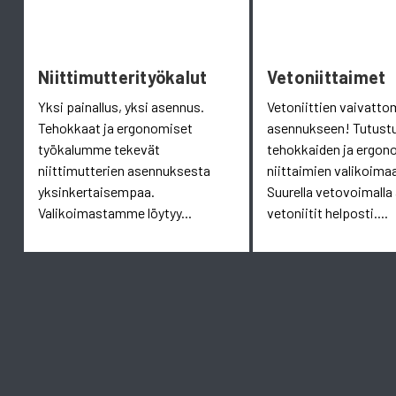
Niittimutterityökalut
Vetoniittaimet
Yksi painallus, yksi asennus.
Vetoniittien vaivatt
Tehokkaat ja ergonomiset
asennukseen! Tutust
työkalumme tekevät
tehokkaiden ja ergon
niittimutterien asennuksesta
niittaimien valikoim
yksinkertaisempaa.
Suurella vetovoimalla
Valikoimastamme löytyy...
vetoniitit helposti....