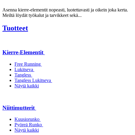
Asenna kierre-elementit nopeasti, luotettavasti ja oikein joka kerta.
Meiltä löydät työkalut ja tarvikkeet sekä...
Tuotteet
Kierre-Elementit
Free Running
Lukitseva
Tangless
Tangless Lukitseva
Näytä kaikki
Niittimutterit
Kuusiorunko
Pyöreä Runko
Näytä kaikki