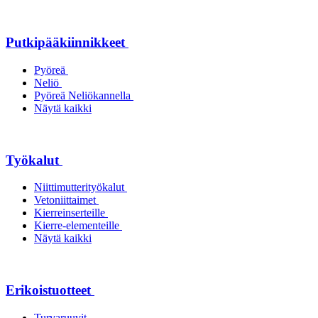
Putkipääkiinnikkeet
Pyöreä
Neliö
Pyöreä Neliökannella
Näytä kaikki
Työkalut
Niittimutterityökalut
Vetoniittaimet
Kierreinserteille
Kierre-elementeille
Näytä kaikki
Erikoistuotteet
Turvaruuvit