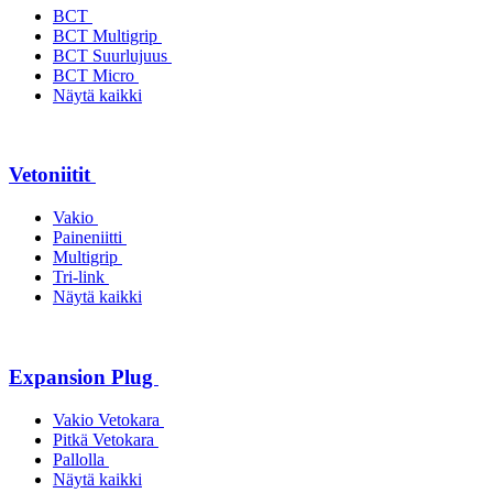
BCT
BCT Multigrip
BCT Suurlujuus
BCT Micro
Näytä kaikki
Vetoniitit
Vakio
Paineniitti
Multigrip
Tri-link
Näytä kaikki
Expansion Plug
Vakio Vetokara
Pitkä Vetokara
Pallolla
Näytä kaikki