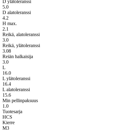
D ylätoleranssi
5.0
D alatoleranssi
4.2
H max.
2.1
Reikä, alatoleranssi
3.0
Reikä, ylätoleranssi
3.08
Reiän halkaisija
3.0
L
16.0
L ylätoleranssi
16.4
L alatoleranssi
15.6
Min pellinpaksuus
1.0
Tuotesarja
HCS
Kierre
M3