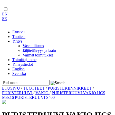
EN
SE
Etusivu
Tuotteet
Yritys
Vastuullisuus
Jäljitettävyys ja laatu
Varmat toimitukset
Toimittajamme
Yhteystiedot
English
Svenska
Skip
ETUSIVU
/
TUOTTEET
/
PURISTEKIINNIKKEET
/
to
PURISTERUUVI
/
VAKIO
/
PURISTERUUVI VAKIO HCS
content
M3x16 PURISTERUUVI S400