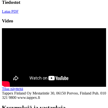
Tiedostot
Lataa PDF
Video
Tilaa näytteitä
Tappex Finland Oy
Mestarintie 30, 06150 Porvoo, Finland
Puh. 010
321 9800
www.tappex.fi
Kysymyksiä ja vastauksia