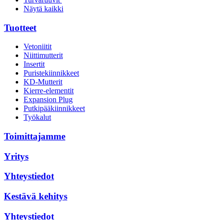
Näytä kaikki
Tuotteet
Vetoniitit
Niittimutterit
Insertit
Puristekiinnikkeet
KD-Mutterit
Kierre-elementit
Expansion Plug
Putkipääkiinnikkeet
Työkalut
Toimittajamme
Yritys
Yhteystiedot
Kestävä kehitys
Yhteystiedot