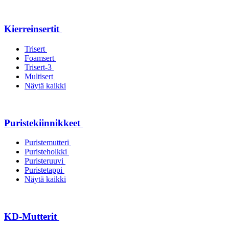
Kierreinsertit
Trisert
Foamsert
Trisert-3
Multisert
Näytä kaikki
Puristekiinnikkeet
Puristemutteri
Puristeholkki
Puristeruuvi
Puristetappi
Näytä kaikki
KD-Mutterit