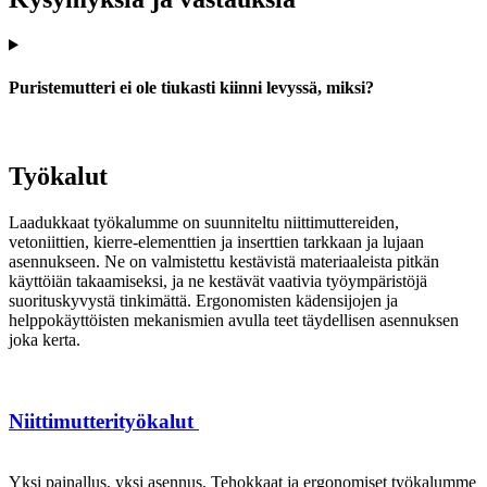
Puristemutteri ei ole tiukasti kiinni levyssä, miksi?
Työkalut
Laadukkaat työkalumme on suunniteltu niittimuttereiden,
vetoniittien, kierre-elementtien ja inserttien tarkkaan ja lujaan
asennukseen. Ne on valmistettu kestävistä materiaaleista pitkän
käyttöiän takaamiseksi, ja ne kestävät vaativia työympäristöjä
suorituskyvystä tinkimättä. Ergonomisten kädensijojen ja
helppokäyttöisten mekanismien avulla teet täydellisen asennuksen
joka kerta.
Niittimutterityökalut
Yksi painallus, yksi asennus. Tehokkaat ja ergonomiset työkalumme