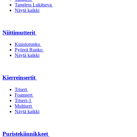
Tangless Lukitseva
Näytä kaikki
Niittimutterit
Kuusiorunko
Pyöreä Runko
Näytä kaikki
Kierreinsertit
Trisert
Foamsert
Trisert-3
Multisert
Näytä kaikki
Puristekiinnikkeet