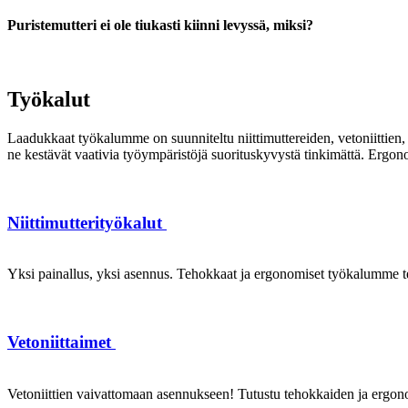
Puristemutteri ei ole tiukasti kiinni levyssä, miksi?
Työkalut
Laadukkaat työkalumme on suunniteltu niittimuttereiden, vetoniittien, k
ne kestävät vaativia työympäristöjä suorituskyvystä tinkimättä. Ergon
Niittimutterityökalut
Yksi painallus, yksi asennus. Tehokkaat ja ergonomiset työkalumme te
Vetoniittaimet
Vetoniittien vaivattomaan asennukseen! Tutustu tehokkaiden ja ergonom