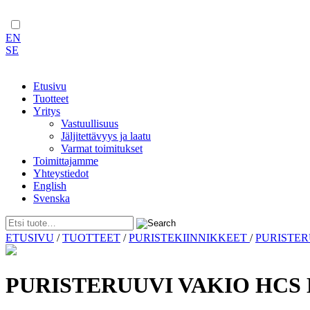
EN
SE
Etusivu
Tuotteet
Yritys
Vastuullisuus
Jäljitettävyys ja laatu
Varmat toimitukset
Toimittajamme
Yhteystiedot
English
Svenska
Skip
ETUSIVU
/
TUOTTEET
/
PURISTEKIINNIKKEET
/
PURISTE
to
content
PURISTERUUVI VAKIO HCS 