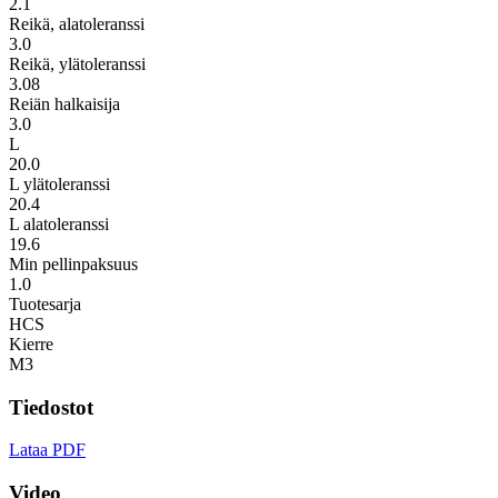
2.1
Reikä, alatoleranssi
3.0
Reikä, ylätoleranssi
3.08
Reiän halkaisija
3.0
L
20.0
L ylätoleranssi
20.4
L alatoleranssi
19.6
Min pellinpaksuus
1.0
Tuotesarja
HCS
Kierre
M3
Tiedostot
Lataa PDF
Video