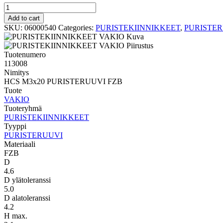
PURISTERUUVI
VAKIO
Add to cart
HCS
SKU:
06000540
Categories:
PURISTEKIINNIKKEET
,
PURISTE
M3x20
PURISTERUUVI
FZB
Tuotenumero
quantity
113008
Nimitys
HCS M3x20 PURISTERUUVI FZB
Tuote
VAKIO
Tuoteryhmä
PURISTEKIINNIKKEET
Tyyppi
PURISTERUUVI
Materiaali
FZB
D
4.6
D ylätoleranssi
5.0
D alatoleranssi
4.2
H max.