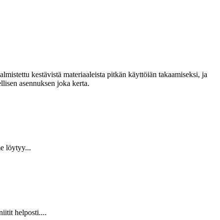
lmistettu kestävistä materiaaleista pitkän käyttöiän takaamiseksi, ja
llisen asennuksen joka kerta.
 löytyy...
it helposti....