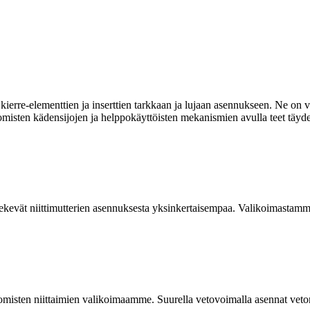
ierre-elementtien ja inserttien tarkkaan ja lujaan asennukseen. Ne on va
omisten kädensijojen ja helppokäyttöisten mekanismien avulla teet täyde
kevät niittimutterien asennuksesta yksinkertaisempaa. Valikoimastamme
isten niittaimien valikoimaamme. Suurella vetovoimalla asennat vetoniit