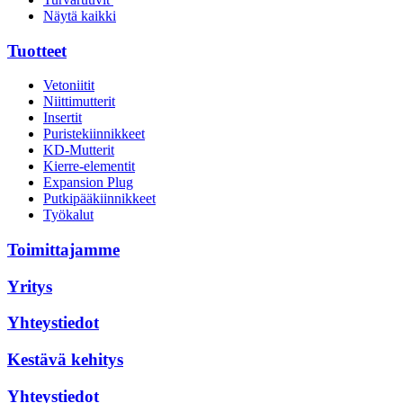
Näytä kaikki
Tuotteet
Vetoniitit
Niittimutterit
Insertit
Puristekiinnikkeet
KD-Mutterit
Kierre-elementit
Expansion Plug
Putkipääkiinnikkeet
Työkalut
Toimittajamme
Yritys
Yhteystiedot
Kestävä kehitys
Yhteystiedot