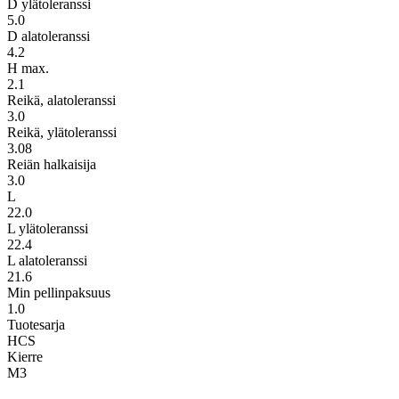
D ylätoleranssi
5.0
D alatoleranssi
4.2
H max.
2.1
Reikä, alatoleranssi
3.0
Reikä, ylätoleranssi
3.08
Reiän halkaisija
3.0
L
22.0
L ylätoleranssi
22.4
L alatoleranssi
21.6
Min pellinpaksuus
1.0
Tuotesarja
HCS
Kierre
M3