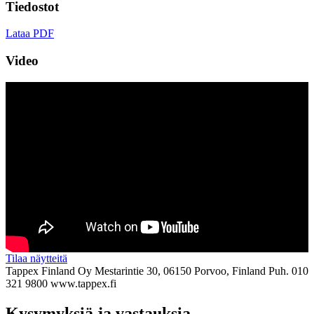
Tiedostot
Lataa PDF
Video
Tilaa näytteitä
Tappex Finland Oy
Mestarintie 30, 06150 Porvoo, Finland
Puh. 010
321 9800
www.tappex.fi
Kysymyksiä ja vastauksia