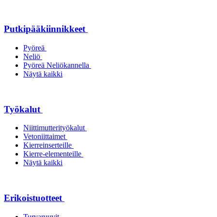
Putkipääkiinnikkeet
Pyöreä
Neliö
Pyöreä Neliökannella
Näytä kaikki
Työkalut
Niittimutterityökalut
Vetoniittaimet
Kierreinserteille
Kierre-elementeille
Näytä kaikki
Erikoistuotteet
Turvaruuvit