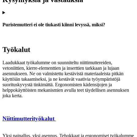
Puristemutteri ei ole tiukasti kiinni levyssä, miksi?
Työkalut
Laadukkaat työkalumme on suunniteltu niittimuttereiden,
vetoniittien, kierre-elementtien ja inserttien tarkkaan ja lujaan
asennukseen. Ne on valmistettu kestävistä materiaaleista pitkän
käyttöiän takaamiseksi, ja ne kestävät vaativia työympäristöjä
suorituskyvystä tinkimättä. Ergonomisten kädensijojen ja
helppokäyttöisten mekanismien avulla teet täydellisen asennuksen
joka kerta.
Niittimutterityökalut
Yksi painallus, yksi asennus. Tehokkaat ja ergonomiset työkalumme