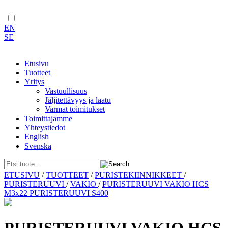
EN
SE
Etusivu
Tuotteet
Yritys
Vastuullisuus
Jäljitettävyys ja laatu
Varmat toimitukset
Toimittajamme
Yhteystiedot
English
Svenska
Skip
ETUSIVU
/
TUOTTEET
/
PURISTEKIINNIKKEET
/
to
PURISTERUUVI
/
VAKIO
/
PURISTERUUVI VAKIO HCS
content
M3x22 PURISTERUUVI S400