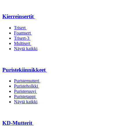
Kierreinsertit
Trisert
Foamsert
Trisert-3
Multisert
Näytä kaikki
Puristekiinnikkeet
Puristemutteri
Puristeholkki
Puristeruuvi
Puristetappi
Näytä kaikki
KD-Mutterit