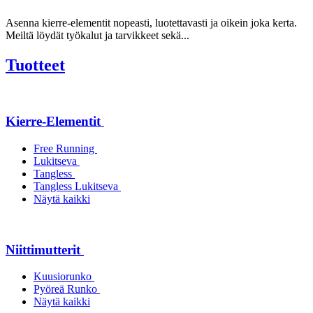
Asenna kierre-elementit nopeasti, luotettavasti ja oikein joka kerta.
Meiltä löydät työkalut ja tarvikkeet sekä...
Tuotteet
Kierre-Elementit
Free Running
Lukitseva
Tangless
Tangless Lukitseva
Näytä kaikki
Niittimutterit
Kuusiorunko
Pyöreä Runko
Näytä kaikki