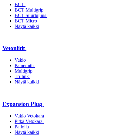
BCT
BCT Multigrip
BCT Suurlujuus
BCT Micro
Näytä kaikki
Vetoniitit
Vakio
Paineniitti
Multigrip
Tri-link
Näytä kaikki
Expansion Plug
Vakio Vetokara
Pitkä Vetokara
Pallolla
Näytä kaikki