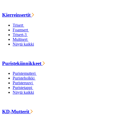
Kierreinsertit
Trisert
Foamsert
Trisert-3
Multisert
Näytä kaikki
Puristekiinnikkeet
Puristemutteri
Puristeholkki
Puristeruuvi
Puristetappi
Näytä kaikki
KD-Mutterit