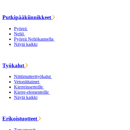
Putkipääkiinnikkeet
Pyöreä
Neliö
Pyöreä Neliökannella
Näytä kaikki
Työkalut
Niittimutterityökalut
Vetoniittaimet
Kierreinserteille
Kierre-elementeille
Näytä kaikki
Erikoistuotteet
Turvaruuvit