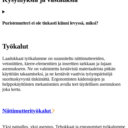
Puristemutteri ei ole tiukasti kiinni levyssä, miksi?
Työkalut
Laadukkaat työkalumme on suunniteltu niittimuttereiden,
vetoniittien, kierre-elementtien ja inserttien tarkkaan ja lujaan
asennukseen. Ne on valmistettu kestävistä materiaaleista pitkän
käyttöiän takaamiseksi, ja ne kestävät vaativia työympäristöjä
suorituskyvystä tinkimättä. Ergonomisten kädensijojen ja
helppokäyttöisten mekanismien avulla teet täydellisen asennuksen
joka kerta.
Niittimutterityökalut
Yksi painallus, yksi asennus. Tehokkaat ja ergonomiset työkalumme