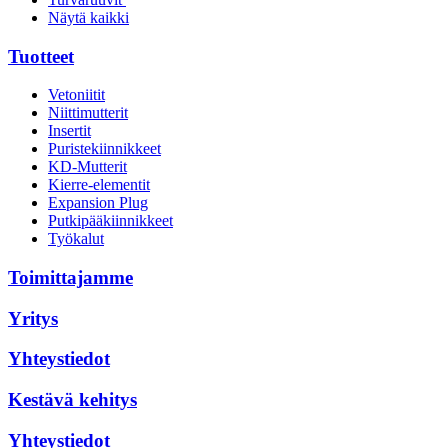
Näytä kaikki
Tuotteet
Vetoniitit
Niittimutterit
Insertit
Puristekiinnikkeet
KD-Mutterit
Kierre-elementit
Expansion Plug
Putkipääkiinnikkeet
Työkalut
Toimittajamme
Yritys
Yhteystiedot
Kestävä kehitys
Yhteystiedot