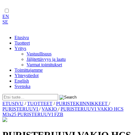
EN
SE
Etusivu
Tuotteet
Yritys
Vastuullisuus
Jäljitettävyys ja laatu
Varmat toimitukset
Toimittajamme
Yhteystiedot
English
Svenska
Skip
ETUSIVU
/
TUOTTEET
/
PURISTEKIINNIKKEET
/
to
PURISTERUUVI
/
VAKIO
/
PURISTERUUVI VAKIO HCS
content
M3x25 PURISTERUUVI FZB