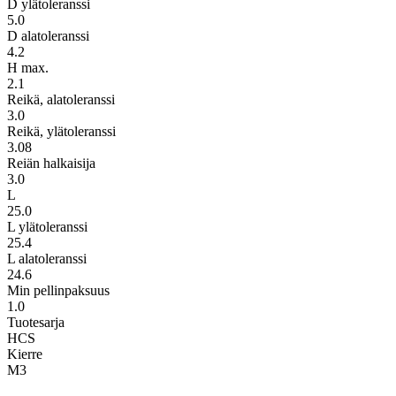
D ylätoleranssi
5.0
D alatoleranssi
4.2
H max.
2.1
Reikä, alatoleranssi
3.0
Reikä, ylätoleranssi
3.08
Reiän halkaisija
3.0
L
25.0
L ylätoleranssi
25.4
L alatoleranssi
24.6
Min pellinpaksuus
1.0
Tuotesarja
HCS
Kierre
M3