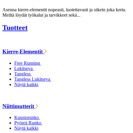
Asenna kierre-elementit nopeasti, luotettavasti ja oikein joka kerta.
Meiltä löydät työkalut ja tarvikkeet sekä...
Tuotteet
Kierre-Elementit
Free Running
Lukitseva
Tangless
Tangless Lukitseva
Näytä kaikki
Niittimutterit
Kuusiorunko
Pyöreä Runko
Näytä kaikki