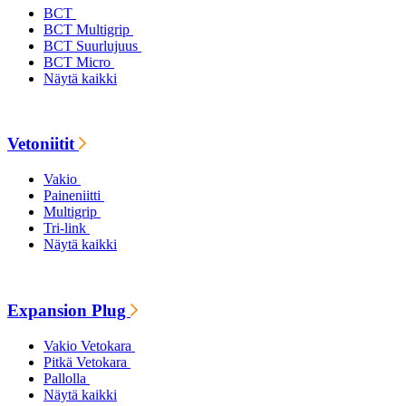
BCT
BCT Multigrip
BCT Suurlujuus
BCT Micro
Näytä kaikki
Vetoniitit
Vakio
Paineniitti
Multigrip
Tri-link
Näytä kaikki
Expansion Plug
Vakio Vetokara
Pitkä Vetokara
Pallolla
Näytä kaikki