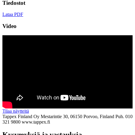
Tiedostot
Lataa PDF
Video
Tilaa näytteitä
Tappex Finland Oy
Mestarintie 30, 06150 Porvoo, Finland
Puh. 010
321 9800
www.tappex.fi
Kysymyksiä ja vastauksia