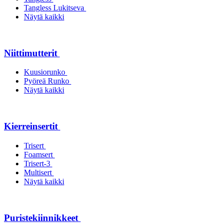
Tangless Lukitseva
Näytä kaikki
Niittimutterit
Kuusiorunko
Pyöreä Runko
Näytä kaikki
Kierreinsertit
Trisert
Foamsert
Trisert-3
Multisert
Näytä kaikki
Puristekiinnikkeet