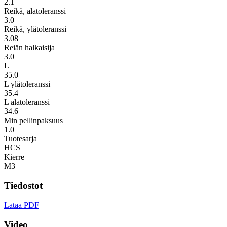
2.1
Reikä, alatoleranssi
3.0
Reikä, ylätoleranssi
3.08
Reiän halkaisija
3.0
L
35.0
L ylätoleranssi
35.4
L alatoleranssi
34.6
Min pellinpaksuus
1.0
Tuotesarja
HCS
Kierre
M3
Tiedostot
Lataa PDF
Video