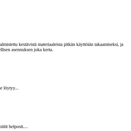
lmistettu kestävistä materiaaleista pitkän käyttöiän takaamiseksi, ja
llisen asennuksen joka kerta.
 löytyy...
it helposti....