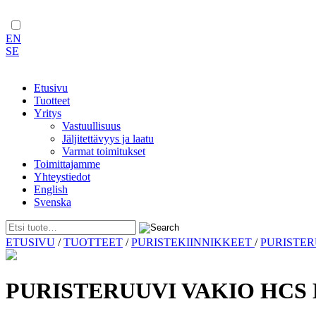
EN
SE
Etusivu
Tuotteet
Yritys
Vastuullisuus
Jäljitettävyys ja laatu
Varmat toimitukset
Toimittajamme
Yhteystiedot
English
Svenska
Skip
ETUSIVU
/
TUOTTEET
/
PURISTEKIINNIKKEET
/
PURISTE
to
content
PURISTERUUVI VAKIO HCS 