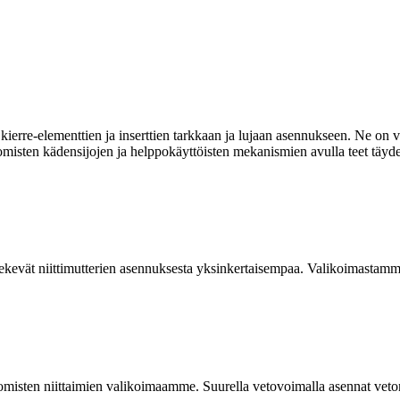
ierre-elementtien ja inserttien tarkkaan ja lujaan asennukseen. Ne on va
omisten kädensijojen ja helppokäyttöisten mekanismien avulla teet täyde
kevät niittimutterien asennuksesta yksinkertaisempaa. Valikoimastamme
isten niittaimien valikoimaamme. Suurella vetovoimalla asennat vetoniit