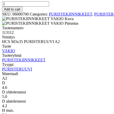
PURISTERUUVI
VAKIO
Add to cart
HCS
SKU:
06000700
Categories:
PURISTEKIINNIKKEET
,
PURISTE
M3x35
PURISTERUUVI
A2
Tuotenumero
quantity
113112
Nimitys
HCS M3x35 PURISTERUUVI A2
Tuote
VAKIO
Tuoteryhmä
PURISTEKIINNIKKEET
Tyyppi
PURISTERUUVI
Materiaali
A2
D
4.6
D ylätoleranssi
5.0
D alatoleranssi
4.2
H max.