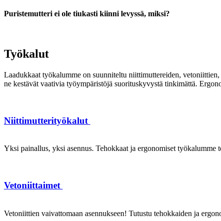
Puristemutteri ei ole tiukasti kiinni levyssä, miksi?
Työkalut
Laadukkaat työkalumme on suunniteltu niittimuttereiden, vetoniittien, k
ne kestävät vaativia työympäristöjä suorituskyvystä tinkimättä. Ergon
Niittimutterityökalut
Yksi painallus, yksi asennus. Tehokkaat ja ergonomiset työkalumme te
Vetoniittaimet
Vetoniittien vaivattomaan asennukseen! Tutustu tehokkaiden ja ergonom