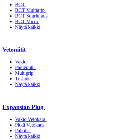
BCT
BCT Multigrip
BCT Suurlujuus
BCT Micro
Näytä kaikki
Vetoniitit
Vakio
Paineniitti
Multigrip
Tri-link
Näytä kaikki
Expansion Plug
Vakio Vetokara
Pitkä Vetokara
Pallolla
Näytä kaikki