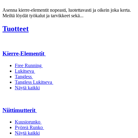
Asenna kierre-elementit nopeasti, luotettavasti ja oikein joka kerta.
Meiltä löydät työkalut ja tarvikkeet sekä...
Tuotteet
Kierre-Elementit
Free Running
Lukitseva
Tangless
Tangless Lukitseva
Näytä kaikki
Niittimutterit
Kuusiorunko
Pyöreä Runko
Näytä kaikki