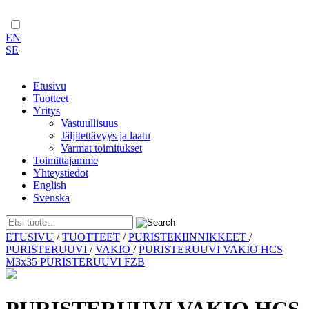
EN
SE
Etusivu
Tuotteet
Yritys
Vastuullisuus
Jäljitettävyys ja laatu
Varmat toimitukset
Toimittajamme
Yhteystiedot
English
Svenska
Skip
ETUSIVU
/
TUOTTEET
/
PURISTEKIINNIKKEET
/
to
PURISTERUUVI
/
VAKIO
/
PURISTERUUVI VAKIO HCS
content
M3x35 PURISTERUUVI FZB