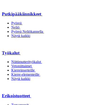
Putkipääkiinnikkeet
Pyöreä
Neliö
Pyöreä Neliökannella
Näytä kaikki
Työkalut
Niittimutterityökalut
Vetoniittaimet
Kierreinserteille
Kierre-elementeille
Näytä kaikki
Erikoistuotteet
Turvaruuvit