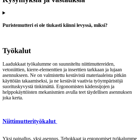
Puristemutteri ei ole tiukasti kiinni levyssä, miksi?
Työkalut
Laadukkaat työkalumme on suunniteltu niittimuttereiden,
vetoniittien, kierre-elementtien ja inserttien tarkkaan ja lujaan
asennukseen. Ne on valmistettu kestävistä materiaaleista pitkän
käyttöiän takaamiseksi, ja ne kestävät vaativia työympäristöjä
suorituskyvystä tinkimättä. Ergonomisten kädensijojen ja
helppokäyttöisten mekanismien avulla teet täydellisen asennuksen
joka kerta.
Niittimutterityökalut
Yksi painallus, yksi asennus. Tehokkaat ja ergonomiset työkalumme