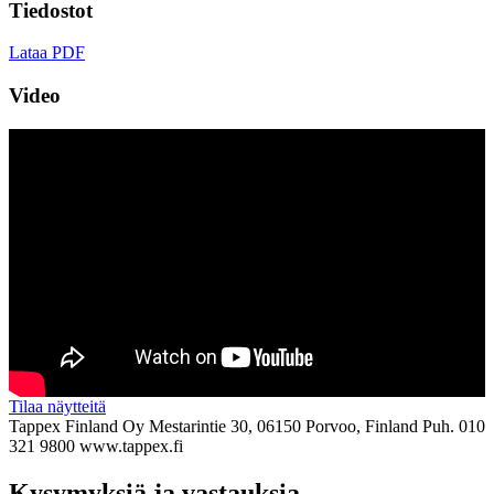
Tiedostot
Lataa PDF
Video
Tilaa näytteitä
Tappex Finland Oy
Mestarintie 30, 06150 Porvoo, Finland
Puh. 010
321 9800
www.tappex.fi
Kysymyksiä ja vastauksia