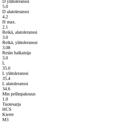
D ylätoleranssi
5.0
D alatoleranssi
4.2
H max.
2.1
Reikä, alatoleranssi
3.0
Reikä, ylätoleranssi
3.08
Reiän halkaisija
3.0
L
35.0
L ylätoleranssi
35.4
L alatoleranssi
34.6
Min pellinpaksuus
1.0
Tuotesarja
HCS
Kierre
M3