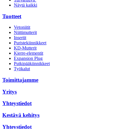
Näytä kaikki
Tuotteet
Vetoniitit
Niittimutterit
Insertit
Puristekiinnikkeet
KD-Mutterit
Kierre-elementit
Expansion Plug
Putkipääkiinnikkeet
Työkalut
Toimittajamme
Yritys
Yhteystiedot
Kestävä kehitys
Yhteystiedot