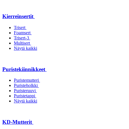
Kierreinsertit
Trisert
Foamsert
Trisert-3
Multisert
Näytä kaikki
Puristekiinnikkeet
Puristemutteri
Puristeholkki
Puristeruuvi
Puristetappi
Näytä kaikki
KD-Mutterit