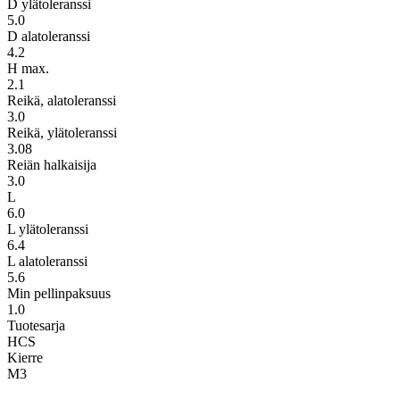
D ylätoleranssi
5.0
D alatoleranssi
4.2
H max.
2.1
Reikä, alatoleranssi
3.0
Reikä, ylätoleranssi
3.08
Reiän halkaisija
3.0
L
6.0
L ylätoleranssi
6.4
L alatoleranssi
5.6
Min pellinpaksuus
1.0
Tuotesarja
HCS
Kierre
M3