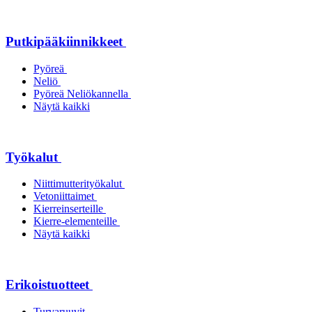
Putkipääkiinnikkeet
Pyöreä
Neliö
Pyöreä Neliökannella
Näytä kaikki
Työkalut
Niittimutterityökalut
Vetoniittaimet
Kierreinserteille
Kierre-elementeille
Näytä kaikki
Erikoistuotteet
Turvaruuvit