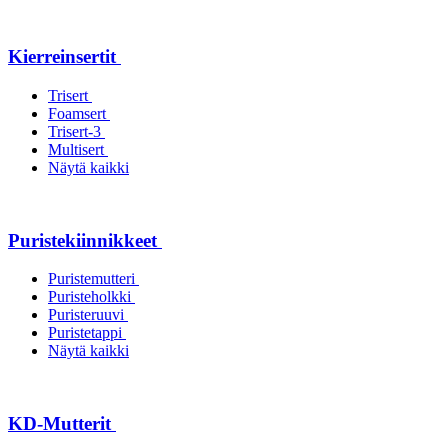
Kierreinsertit
Trisert
Foamsert
Trisert-3
Multisert
Näytä kaikki
Puristekiinnikkeet
Puristemutteri
Puristeholkki
Puristeruuvi
Puristetappi
Näytä kaikki
KD-Mutterit