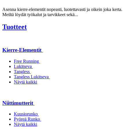
Asenna kierre-elementit nopeasti, luotettavasti ja oikein joka kerta.
Meiltä löydät työkalut ja tarvikkeet sekä...
Tuotteet
Kierre-Elementit
Free Running
Lukitseva
Tangless
Tangless Lukitseva
Näytä kaikki
Niittimutterit
Kuusiorunko
Pyöreä Runko
Näytä kaikki