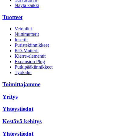
Näytä kaikki
Tuotteet
Vetoniitit
Niittimutterit
Insertit
Puristekiinnikkeet
KD-Mutterit
Kierre-elementit
Expansion Plug
Putkipääkiinnikkeet
Työkalut
Toimittajamme
Yritys
Yhteystiedot
Kestävä kehitys
Yhteystiedot