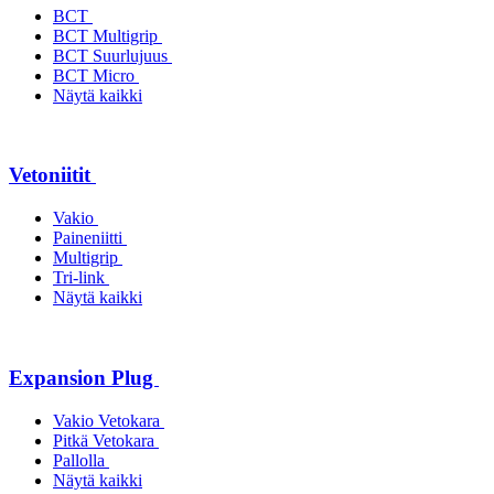
BCT
BCT Multigrip
BCT Suurlujuus
BCT Micro
Näytä kaikki
Vetoniitit
Vakio
Paineniitti
Multigrip
Tri-link
Näytä kaikki
Expansion Plug
Vakio Vetokara
Pitkä Vetokara
Pallolla
Näytä kaikki