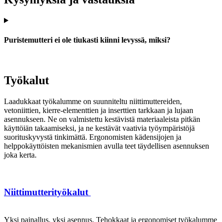
Puristemutteri ei ole tiukasti kiinni levyssä, miksi?
Työkalut
Laadukkaat työkalumme on suunniteltu niittimuttereiden,
vetoniittien, kierre-elementtien ja inserttien tarkkaan ja lujaan
asennukseen. Ne on valmistettu kestävistä materiaaleista pitkän
käyttöiän takaamiseksi, ja ne kestävät vaativia työympäristöjä
suorituskyvystä tinkimättä. Ergonomisten kädensijojen ja
helppokäyttöisten mekanismien avulla teet täydellisen asennuksen
joka kerta.
Niittimutterityökalut
Yksi painallus, yksi asennus. Tehokkaat ja ergonomiset työkalumme