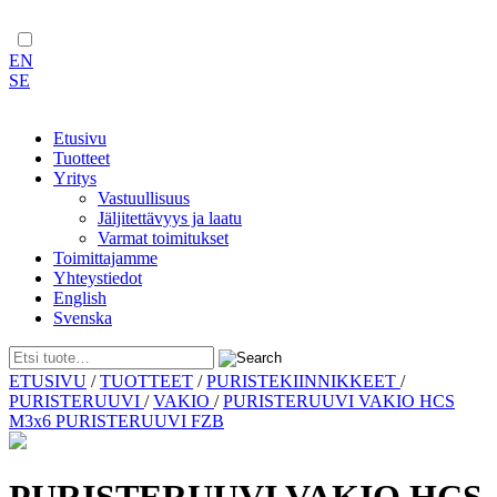
EN
SE
Etusivu
Tuotteet
Yritys
Vastuullisuus
Jäljitettävyys ja laatu
Varmat toimitukset
Toimittajamme
Yhteystiedot
English
Svenska
Skip
ETUSIVU
/
TUOTTEET
/
PURISTEKIINNIKKEET
/
to
PURISTERUUVI
/
VAKIO
/
PURISTERUUVI VAKIO HCS
content
M3x6 PURISTERUUVI FZB