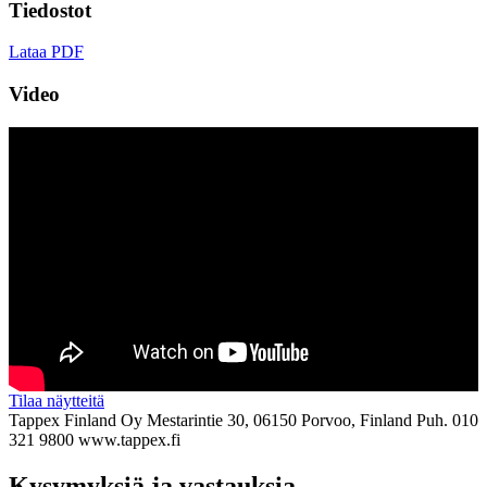
Tiedostot
Lataa PDF
Video
Tilaa näytteitä
Tappex Finland Oy
Mestarintie 30, 06150 Porvoo, Finland
Puh. 010
321 9800
www.tappex.fi
Kysymyksiä ja vastauksia