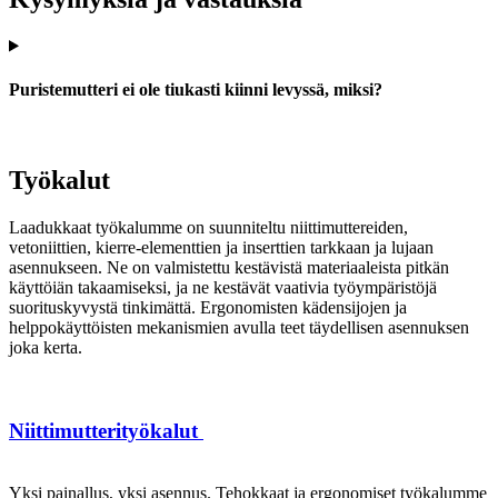
Puristemutteri ei ole tiukasti kiinni levyssä, miksi?
Työkalut
Laadukkaat työkalumme on suunniteltu niittimuttereiden,
vetoniittien, kierre-elementtien ja inserttien tarkkaan ja lujaan
asennukseen. Ne on valmistettu kestävistä materiaaleista pitkän
käyttöiän takaamiseksi, ja ne kestävät vaativia työympäristöjä
suorituskyvystä tinkimättä. Ergonomisten kädensijojen ja
helppokäyttöisten mekanismien avulla teet täydellisen asennuksen
joka kerta.
Niittimutterityökalut
Yksi painallus, yksi asennus. Tehokkaat ja ergonomiset työkalumme