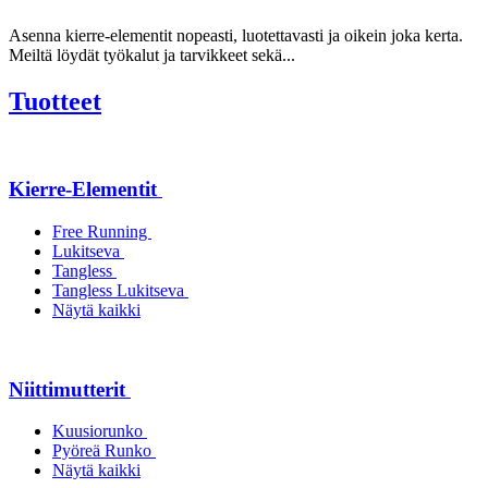
Asenna kierre-elementit nopeasti, luotettavasti ja oikein joka kerta.
Meiltä löydät työkalut ja tarvikkeet sekä...
Tuotteet
Kierre-Elementit
Free Running
Lukitseva
Tangless
Tangless Lukitseva
Näytä kaikki
Niittimutterit
Kuusiorunko
Pyöreä Runko
Näytä kaikki