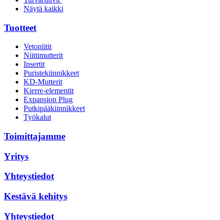
Näytä kaikki
Tuotteet
Vetoniitit
Niittimutterit
Insertit
Puristekiinnikkeet
KD-Mutterit
Kierre-elementit
Expansion Plug
Putkipääkiinnikkeet
Työkalut
Toimittajamme
Yritys
Yhteystiedot
Kestävä kehitys
Yhteystiedot