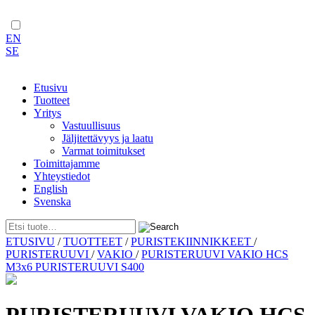
EN
SE
Etusivu
Tuotteet
Yritys
Vastuullisuus
Jäljitettävyys ja laatu
Varmat toimitukset
Toimittajamme
Yhteystiedot
English
Svenska
Skip
ETUSIVU
/
TUOTTEET
/
PURISTEKIINNIKKEET
/
to
PURISTERUUVI
/
VAKIO
/
PURISTERUUVI VAKIO HCS
content
M3x6 PURISTERUUVI S400