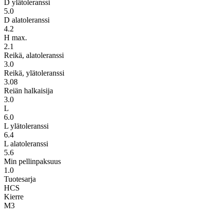
D ylätoleranssi
5.0
D alatoleranssi
4.2
H max.
2.1
Reikä, alatoleranssi
3.0
Reikä, ylätoleranssi
3.08
Reiän halkaisija
3.0
L
6.0
L ylätoleranssi
6.4
L alatoleranssi
5.6
Min pellinpaksuus
1.0
Tuotesarja
HCS
Kierre
M3