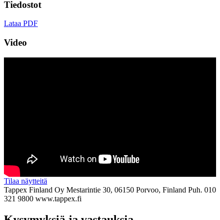
Tiedostot
Lataa PDF
Video
Tilaa näytteitä
Tappex Finland Oy
Mestarintie 30, 06150 Porvoo, Finland
Puh. 010
321 9800
www.tappex.fi
Kysymyksiä ja vastauksia