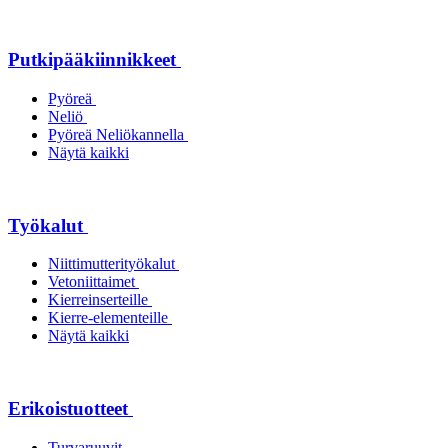
Putkipääkiinnikkeet
Pyöreä
Neliö
Pyöreä Neliökannella
Näytä kaikki
Työkalut
Niittimutterityökalut
Vetoniittaimet
Kierreinserteille
Kierre-elementeille
Näytä kaikki
Erikoistuotteet
Turvaruuvit