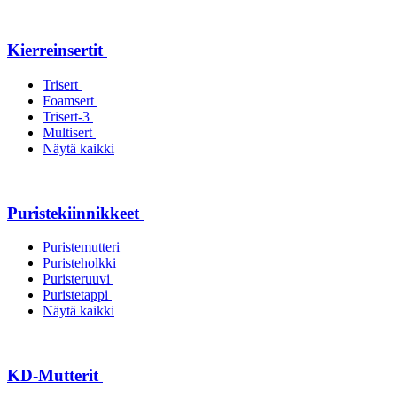
Kierreinsertit
Trisert
Foamsert
Trisert-3
Multisert
Näytä kaikki
Puristekiinnikkeet
Puristemutteri
Puristeholkki
Puristeruuvi
Puristetappi
Näytä kaikki
KD-Mutterit