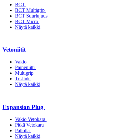
BCT
BCT Multigrip
BCT Suurlujuus
BCT Micro
Näytä kaikki
Vetoniitit
Vakio
Paineniitti
Multigrip
Tri-link
Näytä kaikki
Expansion Plug
Vakio Vetokara
Pitkä Vetokara
Pallolla
Näytä kaikki