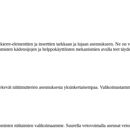
ierre-elementtien ja inserttien tarkkaan ja lujaan asennukseen. Ne on va
omisten kädensijojen ja helppokäyttöisten mekanismien avulla teet täyde
kevät niittimutterien asennuksesta yksinkertaisempaa. Valikoimastamme
isten niittaimien valikoimaamme. Suurella vetovoimalla asennat vetoniit