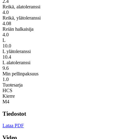
2.4
Reikä, alatoleranssi
4.0
Reikä, ylätoleranssi
4.08
Reiän halkaisija
4.0
L
10.0
L ylätoleranssi
10.4
L alatoleranssi
9.6
Min pellinpaksuus
1.0
Tuotesarja
HCS
Kierre
M4
Tiedostot
Lataa PDF
Video