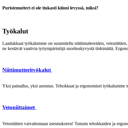
Puristemutteri ei ole tiukasti kiinni levyssä, miksi?
Työkalut
Laadukkaat työkalumme on suunniteltu niittimuttereiden, vetoniittien, k
ne kestävät vaativia työympäristöjä suorituskyvystä tinkimättä. Ergon
Niittimutterityökalut
Yksi painallus, yksi asennus. Tehokkaat ja ergonomiset työkalumme te
Vetoniittaimet
Vetoniittien vaivattomaan asennukseen! Tutustu tehokkaiden ja ergonom