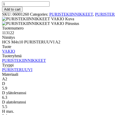
PURISTERUUVI
VAKIO
Add to cart
HCS
SKU:
06001260
Categories:
PURISTEKIINNIKKEET
,
PURISTE
M4x10
PURISTERUUVI
A2
Tuotenumero
quantity
113122
Nimitys
HCS M4x10 PURISTERUUVI A2
Tuote
VAKIO
Tuoteryhmä
PURISTEKIINNIKKEET
Tyyppi
PURISTERUUVI
Materiaali
A2
D
5.9
D ylätoleranssi
6.3
D alatoleranssi
5.5
H max.