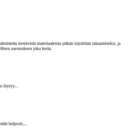
lmistettu kestävistä materiaaleista pitkän käyttöiän takaamiseksi, ja
llisen asennuksen joka kerta.
 löytyy...
it helposti....