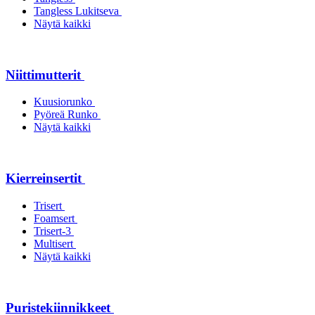
Tangless Lukitseva
Näytä kaikki
Niittimutterit
Kuusiorunko
Pyöreä Runko
Näytä kaikki
Kierreinsertit
Trisert
Foamsert
Trisert-3
Multisert
Näytä kaikki
Puristekiinnikkeet