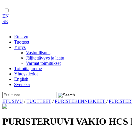
EN
SE
Etusivu
Tuotteet
Yritys
Vastuullisuus
Jäljitettävyys ja laatu
Varmat toimitukset
Toimittajamme
Yhteystiedot
English
Svenska
Skip
ETUSIVU
/
TUOTTEET
/
PURISTEKIINNIKKEET
/
PURISTE
to
content
PURISTERUUVI VAKIO HCS 